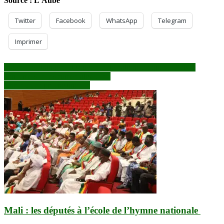
Source : L’Aube
Twitter
Facebook
WhatsApp
Telegram
Imprimer
Navigation
Ingérence étrangère et souveraineté nationale : quand l’ONU
confirme son instrumentalisation !
de
Chronique : procrastination
l’article
Mali : les députés à l’école de l’hymne nationale