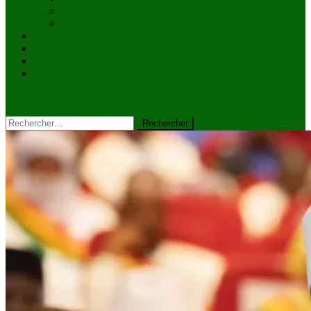
Culture
Faits divers
Sports
VIDÉOS
Kiosque à journaux
CONTACT
site mode button
Rechercher :