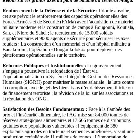
Retour sur les grands axes du plan de bataille du Général Maïga.
Renforcement de la Défense et de la Sécurité :
Priorité absolue,
cet axe prévoit le renforcement des capacités opérationnelles des
Forces Armées et de Sécurité (FAMa) avec l’acquisition de matériel
militaire moderne et la construction de camps à Bougouni, Koutiala,
San, et Nioro du Sahel ; le recrutement de 15.000 soldats
supplémentaires et 9000 agents de sécurité pour sécuriser les axes
routiers ; La construction d’un mémorial et d’un hôpital militaire à
Banakoroni ; l’opération «Dougoukoloko» pour déployer des
plateformes opérationnelles sur le territoire.
Réformes Politiques et Institutionnelles :
Le gouvernement
s’engage à poursuivre la refondation de l’État via
l’opérationnalisation du Système Intégré de Gestion des Ressources
Humaines (SIGRH) pour maîtriser la masse salariale ; la lutte contre
la corruption, avec le gel des biens issus d’enrichissement illicite ou
de financement terroriste ; la révision de la loi sur les associations et
la régulation des ONG.
Satisfaction des Besoins Fondamentaux :
Face à la flambée des
prix et l’insécurité alimentaire, le PAG mise sur 84.000 tonnes de
réserves stratégiques alimentaires et 17.666 tonnes de distributions
gratuites aux populations vulnérables ; l’équipement de 380
exploitants agricoles en tracteurs et semences améliorées, visant une
production céréalière de 11 millions de tonnes ; L’importation de