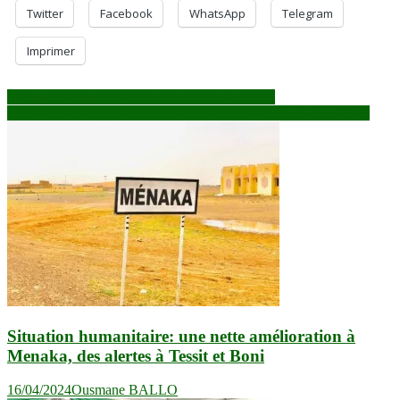
Twitter
Facebook
WhatsApp
Telegram
Imprimer
Navigation
Mali : vers une intégration énergétique au Sahel
Le Burkina inaugure une unité industrielle d’aliments pour bétail
de
l’article
Situation humanitaire: une nette amélioration à
Menaka, des alertes à Tessit et Boni
16/04/2024
Ousmane BALLO