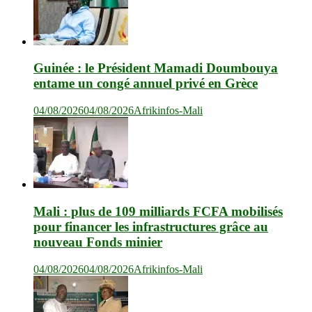
Guinée : le Président Mamadi Doumbouya
entame un congé annuel privé en Grèce
04/08/2026
04/08/2026
Afrikinfos-Mali
Mali : plus de 109 milliards FCFA mobilisés
pour financer les infrastructures grâce au
nouveau Fonds minier
04/08/2026
04/08/2026
Afrikinfos-Mali