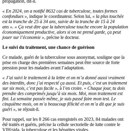
propagation, dit-il.
« En 2024, on a notifié 8632 cas de tuberculose, toutes formes
confondues »,
indique le coordinateur. Selon lui,
« la plus touchée
est la tranche de 25 à 34 ans, suivie de la tranche de 15 à 24
ans »
.
« Ça veut dire que la tuberculose touche encore la population
économiquement productive, alors si on ne prend garde, ça peut
jouer sur l’économie »
, précise le docteur.
Le suivi du traitement, une chance de guérison
Ce malade, guéri de la tuberculose sous anonymat, souligne que la
prise en charge des premières semaines peut être source de forte
pression pour les malades avant l’adaptation.
« J’ai suivi le traitement à la lettre et on m’a donné aussi vraiment
des interdits, donc j’ai respecté ça aussi. Et puis, c’est un traitement
sur six mois, c’est pas facile »
, à l’en croire. «
Chaque jour, tu dois
prendre des comprimés jusqu’à six mois. Moi, mon traitement est
fini. La semaine passée même, je suis passé faire mon test. Le
cinquième mois, on m’a beaucoup félicité et on m’a dit que je suis
guéri »
, se réjouit-il.
Pour rappel, sur les 8 266 cas enregistrés en 2023, 84 malades ont
été traités et guéris, précise la cellule sectorielle de lutte contre le
VIH/sida, la tuberculose et les hépatites virales.