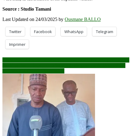
Source : Studio Tamani
Last Updated on 24/03/2025 by
Ousmane BALLO
Twitter
Facebook
WhatsApp
Telegram
Imprimer
Navigation
Bamako : La fête de ramadan se prépare avec beaucoup de calculs
Burkina Faso : deux journalistes enlevés pour avoir dénoncé des
de
atteintes à la liberté d’expression
l’article