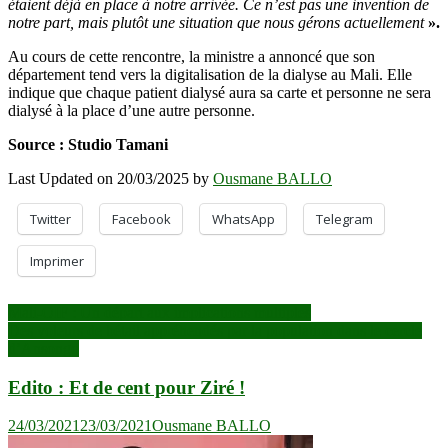
étaient déjà en place à notre arrivée. Ce n’est pas une invention de
notre part, mais plutôt une situation que nous gérons actuellement
».
Au cours de cette rencontre, la ministre a annoncé que son
département tend vers la digitalisation de la dialyse au Mali. Elle
indique que chaque patient dialysé aura sa carte et personne ne sera
dialysé à la place d’une autre personne.
Source : Studio Tamani
Last Updated on 20/03/2025 by
Ousmane BALLO
Twitter
Facebook
WhatsApp
Telegram
Imprimer
Navigation
Mali-OIF : Un départ aux implications multiples
Des voleurs de bétail appréhendés par la population dans le cercle
de
d’Ansongo
l’article
Edito : Et de cent pour Ziré !
24/03/2021
23/03/2021
Ousmane BALLO