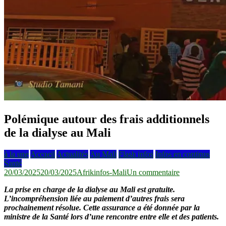
Polémique autour des frais additionnels
de la dialyse au Mali
à la une
Accueil
Actualités
Au Mali
Flash infos
Infos en continus
Santé
sur
20/03/2025
20/03/2025
Afrikinfos-Mali
Un commentaire
Polémique
La prise en charge de la dialyse au Mali est gratuite.
autour
L’incompréhension liée au paiement d’autres frais sera
des
prochainement résolue. Cette assurance a été donnée par la
frais
ministre de la Santé lors d’une rencontre entre elle et des patients.
additionnels