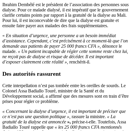
de
Ibrahim Dembélé est le président de l’association des personnes sous
la
dialyse. Pour ce malade dialysé, il est impératif que le gouvernement
dialyse
clarifie certains points par rapport à la gratuité de la dialyse au Mali.
au
Pour lui, il est inconcevable de dire que la dialyse est gratuite et
Mali
ensuite faire payer aux malades des frais supplémentaires.
«
En situation d’urgence, une personne a un besoin immédiat
d’assistance. Cependant, c’est précisément à ce moment-là que l’on
demande aux patients de payer 25 000 francs CFA »,
dénonce le
malade.
« Un patient incapable de régler cette somme reste chez lui,
ne reçoit pas de dialyse et risque de décéder. Il est important
d’exposer clairement cette réalité »,
renchérit-il.
Des autorités rassurent
Cette interpellation n’est pas tombée entre les oreilles de sourds. Le
Colonel Assa Badiallo Touré, ministre de la Santé et du
Développement social, a affirmé que des mesures sont en train d’être
prises pour régler ce problème.
« Concernant la dialyse d’urgence, il est important de préciser que
ce n’est pas une question politique »,
rassure la ministre.
« La
gratuité de la dialyse est annoncée
»,
précise-t-elle. Toutefois, Assa
Badiallo Touré rappelle que
« les 25 000 francs CFA mentionnés