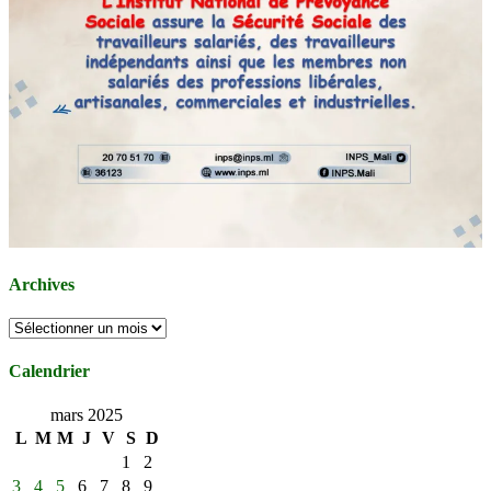
Archives
Archives
Calendrier
mars 2025
L
M
M
J
V
S
D
1
2
3
4
5
6
7
8
9