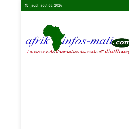
Skip
jeudi, août 06, 2026
to
content
AFRIKINFOS MALI
La vitrine de l'actualité du Mali et d'ailleurs