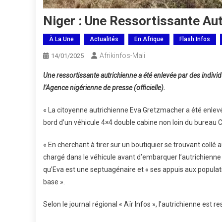
Niger : Une Ressortissante Au
À La Une
Actualités
En Afrique
Flash Infos
Afrikinfos-Mali
14/01/2025
Une ressortissante autrichienne a été enlevée par des individu
l’Agence nigérienne de presse (officielle).
« La citoyenne autrichienne Eva Gretzmacher a été enlev
bord d’un véhicule 4×4 double cabine non loin du bureau C
« En cherchant à tirer sur un boutiquier se trouvant collé a
chargé dans le véhicule avant d’embarquer l’autrichienne
qu’Eva est une septuagénaire et « ses appuis aux popula
base ».
Selon le journal régional « Aïr Infos », l’autrichienne est 