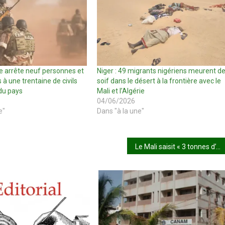
ée arrête neuf personnes et
Niger : 49 migrants nigériens meurent d
 à une trentaine de civils
soif dans le désert à la frontière avec le
du pays
Mali et l’Algérie
04/06/2026
e"
Dans "à la une"
Le Mali saisit « 3 tonnes d’or extrait » par la société canadienne Barrick Gold