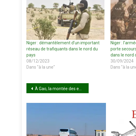
Niger : démantèlement d’un important
Niger : l’arm
réseau de trafiquants dans le nord du
porte secours
pays
dans le nord 
08/12/2023
30/09/2024
Dans "à la une"
Dans "à la un
Navigation
À Gao, la montée des eaux du fleuve continue de faire des dégâts
de
l’article