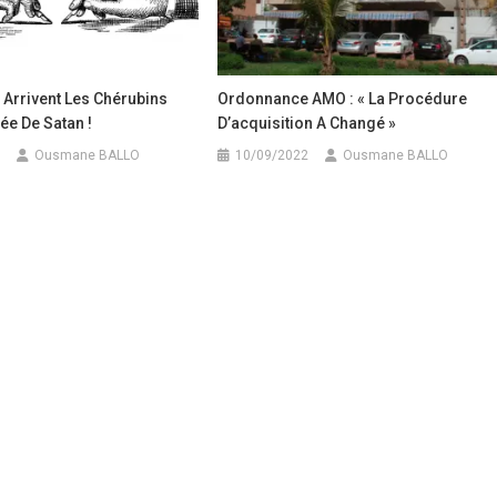
ls Arrivent Les Chérubins
Ordonnance AMO : « La Procédure
ée De Satan !
D’acquisition A Changé »
Ousmane BALLO
10/09/2022
Ousmane BALLO