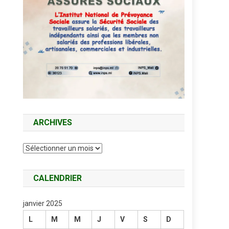
ARCHIVES
Archives
CALENDRIER
janvier 2025
L
M
M
J
V
S
D