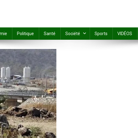
mie
Politique
Santé
Société
Sports
VIDÉOS