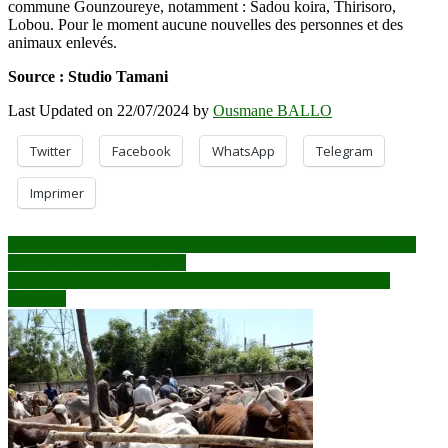
commune Gounzoureye, notamment : Sadou koira, Thirisoro,
bétails
Lobou. Pour le moment aucune nouvelles des personnes et des
animaux enlevés.
Source : Studio Tamani
Last Updated on 22/07/2024 by
Ousmane BALLO
Twitter
Facebook
WhatsApp
Telegram
Imprimer
Navigation
Bankass : explosion d’une mine lors des funérailles de personnes
tuées au cours d’une attaque
de
Tombouctou, bientôt aux couleurs de la biennale artistique et
l’article
culturelle