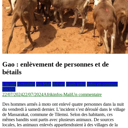
Gao : enlèvement de personnes et de
bétails
à la une
Actualités
Au Mali
Brèves
Flash infos
Infos en continus
Société
sur
22/07/2024
22/07/2024
Afrikinfos-Mali
Un commentaire
Gao :
Des hommes armés à moto ont enlevé quatre personnes dans la nuit
enlèvement
du vendredi à samedi dernier. L’incident s’est déroulé dans le village
de
de Massarakat, commune de Tilemsi. Selon des habitants, ces
personnes
mêmes bandits sont partis avec plusieurs animaux. De sources
et
locales, les animaux enlevés appartiendraient à des villages de la
de