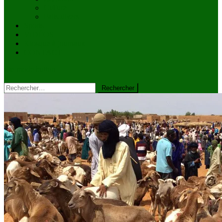
Culture
Faits divers
Sports
VIDÉOS
Kiosque à journaux
CONTACT
site mode button
Rechercher :