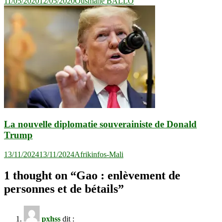
11/05/2020
12/05/2020
Ousmane BALLO
La nouvelle diplomatie souverainiste de Donald
Trump
13/11/2024
13/11/2024
Afrikinfos-Mali
1 thought on “
Gao : enlèvement de
personnes et de bétails
”
pxhss
dit :