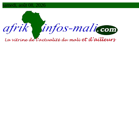
Skip
samedi, août 08, 2026
to
content
AFRIKINFOS MALI
La vitrine de l'actualité du Mali et d'ailleurs