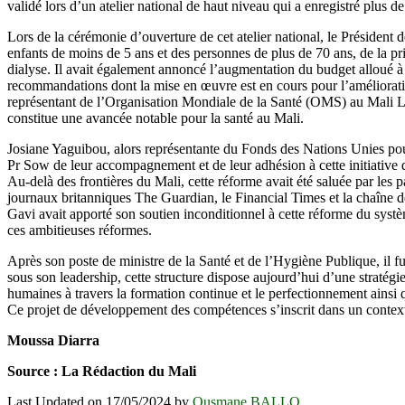
validé lors d’un atelier national de haut niveau qui a enregistré plus
Lors de la cérémonie d’ouverture de cet atelier national, le Président 
enfants de moins de 5 ans et des personnes de plus de 70 ans, de la pri
dialyse. Il avait également annoncé l’augmentation du budget alloué à l
recommandations dont la mise en œuvre est en cours pour l’amélioration
représentant de l’Organisation Mondiale de la Santé (OMS) au Mali Luc
constitue une avancée notable pour la santé au Mali.
Josiane Yaguibou, alors représentante du Fonds des Nations Unies pour
Pr Sow de leur accompagnement et de leur adhésion à cette initiative 
Au-delà des frontières du Mali, cette réforme avait été saluée par les pa
journaux britanniques The Guardian, le Financial Times et la chaîne de
Gavi avait apporté son soutien inconditionnel à cette réforme du systè
ces ambitieuses réformes.
Après son poste de ministre de la Santé et de l’Hygiène Publique, il f
sous son leadership, cette structure dispose aujourd’hui d’une straté
humaines à travers la formation continue et le perfectionnement ainsi q
Ce projet de développement des compétences s’inscrit dans un contexte
Moussa Diarra
Source : La Rédaction du Mali
Last Updated on 17/05/2024 by
Ousmane BALLO