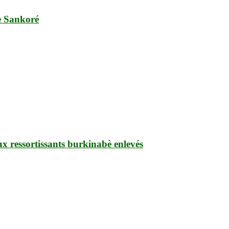
e Sankoré
ux ressortissants burkinabè enlevés