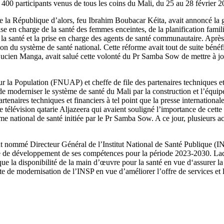
 de 400 participants venus de tous les coins du Mali, du 25 au 28 févrie
de la République d’alors, feu Ibrahim Boubacar Kéita, avait annoncé la gr
se en charge de la santé des femmes enceintes, de la planification famili
a santé et la prise en charge des agents de santé communautaire. Après qu
 du système de santé national. Cette réforme avait tout de suite bénéfi
ien Manga, avait salué cette volonté du Pr Samba Sow de mettre à jour 
 la Population (FNUAP) et cheffe de file des partenaires techniques et
de moderniser le système de santé du Mali par la construction et l’équip
rtenaires techniques et financiers à tel point que la presse international
 télévision qatarie Aljazeera qui avaient souligné l’importance de cette
me national de santé initiée par le Pr Samba Sow. A ce jour, plusieurs ac
ut nommé Directeur Général de l’Institut National de Santé Publique (INS
gie de développement de ses compétences pour la période 2023-2030. Ladi
ue la disponibilité de la main d’œuvre pour la santé en vue d‘assurer la 
 de modernisation de l’INSP en vue d’améliorer l’offre de services et l