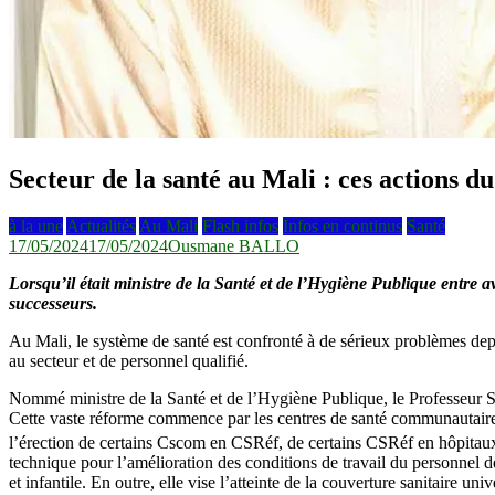
Secteur de la santé au Mali : ces actions 
à la une
Actualités
Au Mali
Flash infos
Infos en continus
Santé
17/05/2024
17/05/2024
Ousmane BALLO
Lorsqu’il était ministre de la Santé et de l’Hygiène Publique entre 
successeurs.
Au Mali, le système de santé est confronté à de sérieux problèmes dep
au secteur et de personnel qualifié.
Nommé ministre de la Santé et de l’Hygiène Publique, le Professeur S
Cette vaste réforme commence par les centres de santé communautaires 
l’érection de certains Cscom en CSRéf, de certains CSRéf en hôpitaux
technique pour l’amélioration des conditions de travail du personnel d
et infantile. En outre, elle vise l’atteinte de la couverture sanitaire u