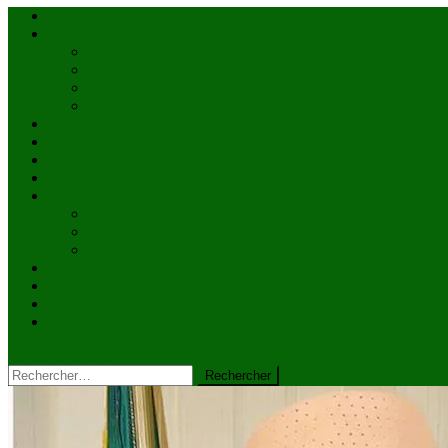
Accueil
Actualités
à la une
Au Mali
En afrique
Internationnal
Brèves
économie
Politique
Santé
Société
éducation
Culture
Faits divers
Sports
VIDÉOS
Kiosque à journaux
CONTACT
site mode button
Rechercher :