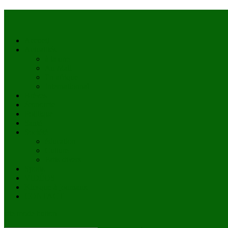
Accueil
Actualités
à la une
Au Mali
En afrique
Internationnal
Brèves
économie
Politique
Santé
Société
éducation
Culture
Faits divers
Sports
VIDÉOS
Kiosque à journaux
CONTACT
site mode button