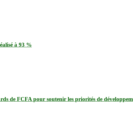
éalisé à 93 %
ards de FCFA pour soutenir les priorités de développem