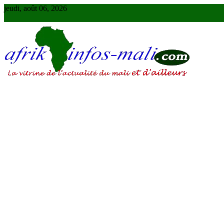
Skip
jeudi, août 06, 2026
to
content
AFRIKINFOS MALI
La vitrine de l'actualité du Mali et d'ailleurs