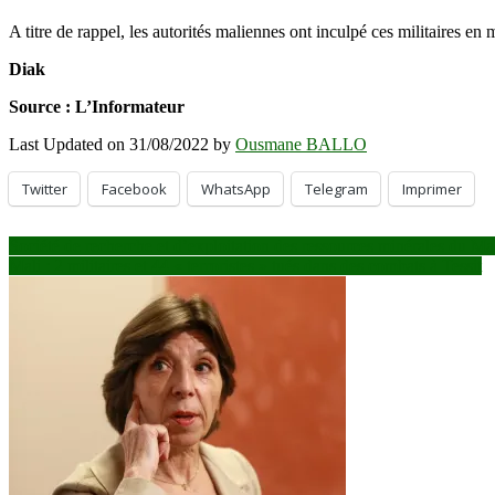
A titre de rappel, les autorités maliennes ont inculpé ces militaires en 
Diak
Source : L’Informateur
Last Updated on 31/08/2022 by
Ousmane BALLO
Twitter
Facebook
WhatsApp
Telegram
Imprimer
Navigation
Société de recherche et d’exploitation des ressources minérales du Mal
Mali : 2 militaires et 44 « terroristes » tués dans des combats à Tessit
de
l’article