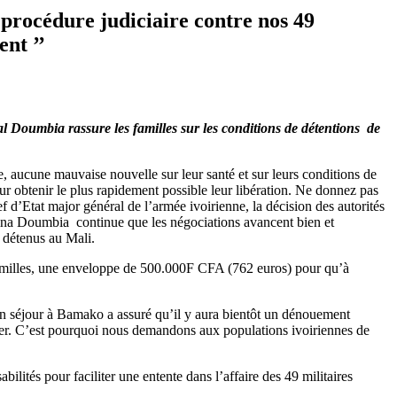
procédure judiciaire contre nos 49
nt ’’
al Doumbia rassure les familles sur les conditions de détentions de
te, aucune mauvaise nouvelle sur leur santé et sur leurs conditions de
r obtenir le plus rapidement possible leur libération. Ne donnez pas
chef d’Etat major général de l’armée ivoirienne, la décision des autorités
sina Doumbia continue que les négociations avancent bien et
s détenus au Mali.
 familles, une enveloppe de 500.000F CFA (762 euros) pour qu’à
s un séjour à Bamako a assuré qu’il y aura bientôt un dénouement
érer. C’est pourquoi nous demandons aux populations ivoiriennes de
ilités pour faciliter une entente dans l’affaire des 49 militaires