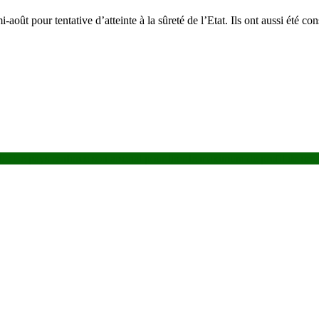
mi-août pour tentative d’atteinte à la sûreté de l’Etat. Ils ont aussi été 
i : Le pays renforce son arsenal pour tirer le maximum de profit de ses