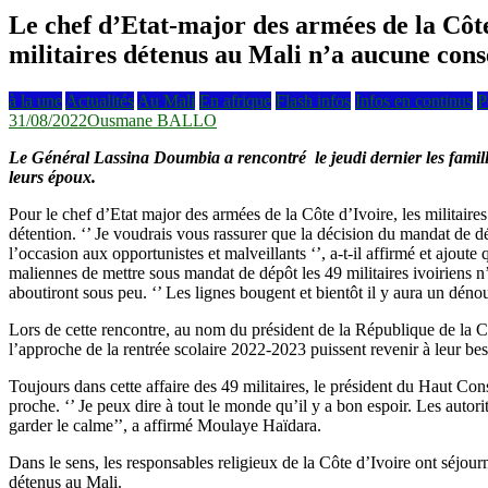
Le chef d’Etat-major des armées de la Côte
militaires détenus au Mali n’a aucune consé
à la une
Actualités
Au Mali
En afrique
Flash infos
Infos en continus
P
31/08/2022
Ousmane BALLO
Le Général Lassina Doumbia a rencontré le jeudi dernier les famille
leurs époux.
Pour le chef d’Etat major des armées de la Côte d’Ivoire, les militaires
détention. ‘’ Je voudrais vous rassurer que la décision du mandat de 
l’occasion aux opportunistes et malveillants ‘’, a-t-il affirmé et ajoute 
maliennes de mettre sous mandat de dépôt les 49 militaires ivoiriens
aboutiront sous peu. ‘’ Les lignes bougent et bientôt il y aura un déno
Lors de cette rencontre, au nom du président de la République de la 
l’approche de la rentrée scolaire 2022-2023 puissent revenir à leur bes
Toujours dans cette affaire des 49 militaires, le président du Haut Co
proche. ‘’ Je peux dire à tout le monde qu’il y a bon espoir. Les aut
garder le calme’’, a affirmé Moulaye Haïdara.
Dans le sens, les responsables religieux de la Côte d’Ivoire ont séjourn
détenus au Mali.