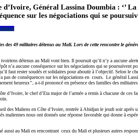
 d’Ivoire, Général Lassina Doumbia : ‘’ La 
quence sur les négociations qui se poursuive
olitique
s des 49 militaires détenus au Mali. Lors de cette rencontre le génér
 ivoiriens détenus au Mali vont bien. Il poursuit qu’il n’y a aucune aler
dépôt n’a aucune conséquence sur les négociations qui se poursuivent pou
qu’il faut rester soudés et solidaires pour aboutir à l’objectif. Selon le 
 n’a pas de conséquences sur les négociations en cours. Le général Las
uement heureux’’, a-t-il prononcé en présence des familles des militaire
Côte d’Ivoire, le chef d’Eta major de l’armée a remis à chacune de ces
oin.
nseil des Maliens en Côte d’Ivoire, rentrée à Abidjan le jeudi soir aprè
orités maliennes nous ont donnés une réponse favorable qui donne à esp
é aussi au Mali en rencontrant ceux du Mali et plusieurs autres responsab