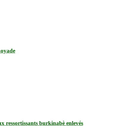
noyade
ux ressortissants burkinabè enlevés