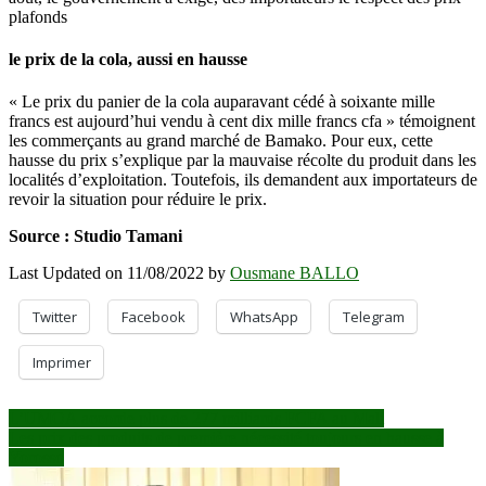
plafonds
le prix de la cola, aussi en hausse
« Le prix du panier de la cola auparavant cédé à soixante mille
francs est aujourd’hui vendu à cent dix mille francs cfa » témoignent
les commerçants au grand marché de Bamako. Pour eux, cette
hausse du prix s’explique par la mauvaise récolte du produit dans les
localités d’exploitation. Toutefois, ils demandent aux importateurs de
revoir la situation pour réduire le prix.
Source : Studio Tamani
Last Updated on 11/08/2022 by
Ousmane BALLO
Twitter
Facebook
WhatsApp
Telegram
Imprimer
Navigation
L’UMOA accorde plus de 277 milliards FCFA au Mali
Les prix des produits de première nécessité toujours en hausse à
de
Yorosso
l’article