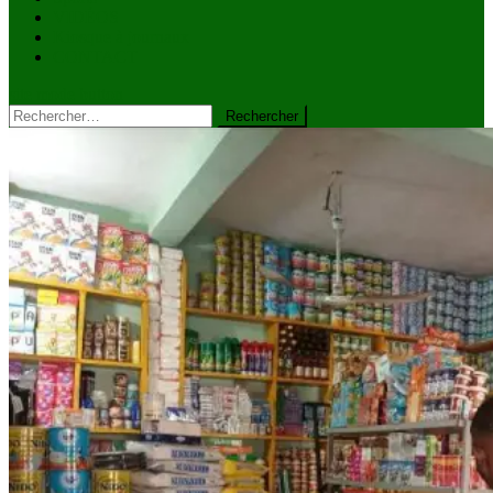
VIDÉOS
Kiosque à journaux
CONTACT
site mode button
Rechercher :