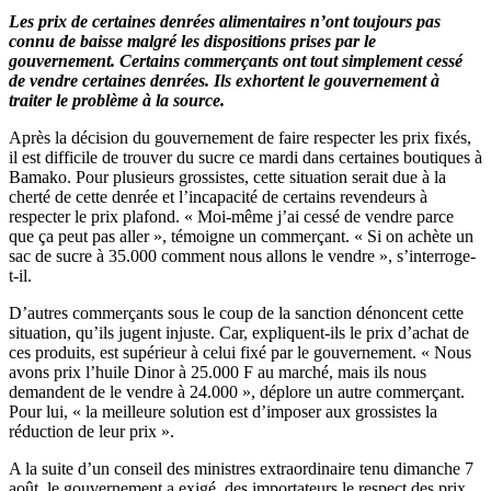
Les prix de certaines denrées alimentaires n’ont toujours pas
connu de baisse malgré les dispositions prises par le
gouvernement. Certains commerçants ont tout simplement cessé
de vendre certaines denrées. Ils exhortent le gouvernement à
traiter le problème à la source.
Après la décision du gouvernement de faire respecter les prix fixés,
il est difficile de trouver du sucre ce mardi dans certaines boutiques à
Bamako. Pour plusieurs grossistes, cette situation serait due à la
cherté de cette denrée et l’incapacité de certains revendeurs à
respecter le prix plafond. « Moi-même j’ai cessé de vendre parce
que ça peut pas aller », témoigne un commerçant. « Si on achète un
sac de sucre à 35.000 comment nous allons le vendre », s’interroge-
t-il.
D’autres commerçants sous le coup de la sanction dénoncent cette
situation, qu’ils jugent injuste. Car, expliquent-ils le prix d’achat de
ces produits, est supérieur à celui fixé par le gouvernement. « Nous
avons prix l’huile Dinor à 25.000 F au marché, mais ils nous
demandent de le vendre à 24.000 », déplore un autre commerçant.
Pour lui, « la meilleure solution est d’imposer aux grossistes la
réduction de leur prix ».
A la suite d’un conseil des ministres extraordinaire tenu dimanche 7
août, le gouvernement a exigé, des importateurs le respect des prix