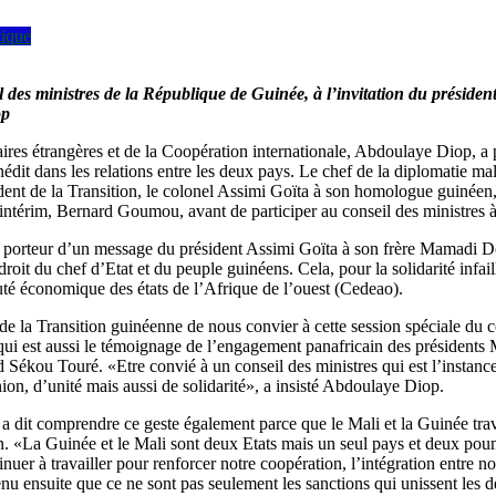
tique
des ministres de la République de Guinée, à l’invitation du présiden
op
ires étrangères et de la Coopération internationale, Abdoulaye Diop, a p
 dans les relations entre les deux pays. Le chef de la diplomatie mal
ent de la Transition, le colonel Assimi Goïta à son homologue guinéen
ar intérim, Bernard Goumou, avant de participer au conseil des minist
ait porteur d’un message du président Assimi Goïta à son frère Mamadi D
oit du chef d’Etat et du peuple guinéens. Cela, pour la solidarité infail
uté économique des états de l’Afrique de l’ouest (Cedeao).
 de la Transition guinéenne de nous convier à cette session spéciale du 
e qui est aussi le témoignage de l’engagement panafricain des président
kou Touré. «Etre convié à un conseil des ministres qui est l’instance 
on, d’unité mais aussi de solidarité», a insisté Abdoulaye Diop.
a dit comprendre ce geste également parce que le Mali et la Guinée trav
in. «La Guinée et le Mali sont deux Etats mais un seul pays et deux pou
er à travailler pour renforcer notre coopération, l’intégration entre nos
nu ensuite que ce ne sont pas seulement les sanctions qui unissent les d