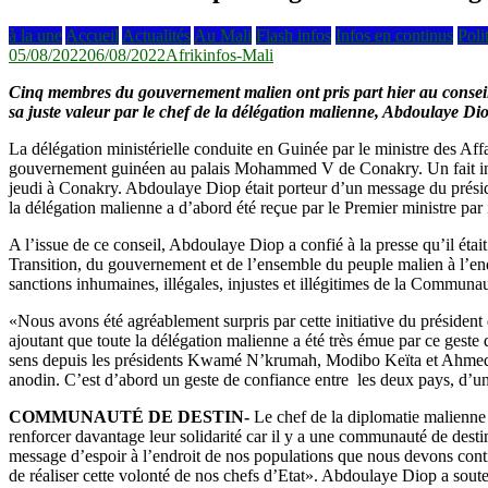
à la une
Accueil
Actualités
Au Mali
Flash infos
Infos en continus
Poli
05/08/2022
06/08/2022
Afrikinfos-Mali
Cinq membres du gouvernement malien ont pris part hier au conseil 
sa juste valeur par le chef de la délégation malienne, Abdoulaye Di
La délégation ministérielle conduite en Guinée par le ministre des Affa
gouvernement guinéen au palais Mohammed V de Conakry. Un fait inédit
jeudi à Conakry. Abdoulaye Diop était porteur d’un message du présid
la délégation malienne a d’abord été reçue par le Premier ministre p
A l’issue de ce conseil, Abdoulaye Diop a confié à la presse qu’il ét
Transition, du gouvernement et de l’ensemble du peuple malien à l’endr
sanctions inhumaines, illégales, injustes et illégitimes de la Communa
«Nous avons été agréablement surpris par cette initiative du président
ajoutant que toute la délégation malienne a été très émue par ce gest
sens depuis les présidents Kwamé N’krumah, Modibo Keïta et Ahmed Sé
anodin. C’est d’abord un geste de confiance entre les deux pays, d’uni
COMMUNAUTÉ DE DESTIN-
Le chef de la diplomatie malienne 
renforcer davantage leur solidarité car il y a une communauté de dest
message d’espoir à l’endroit de nos populations que nous devons continu
de réaliser cette volonté de nos chefs d’Etat». Abdoulaye Diop a soute