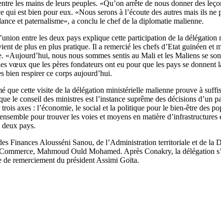
entre les mains de leurs peuples. «Qu’on arrête de nous donner des leçon
e qui est bien pour eux. «Nous serons à l’écoute des autres mais ils ne p
ce et paternalisme», a conclu le chef de la diplomatie malienne.
union entre les deux pays explique cette participation de la délégatio
ient de plus en plus pratique. Il a remercié les chefs d’Etat guinéen et m
«Aujourd’hui, nous nous sommes sentis au Mali et les Maliens se sont 
 les vœux que les pères fondateurs ont eu pour que les pays se donnent l
 bien respirer ce corps aujourd’hui.
 que cette visite de la délégation ministérielle malienne prouve à suffis
pelé que le conseil des ministres est l’instance suprême des décisions d
r trois axes : l’économie, le social et la politique pour le bien-être de
ensemble pour trouver les voies et moyens en matière d’infrastructures e
s deux pays.
s Finances Alousséni Sanou, de l’Administration territoriale et de la 
u Commerce, Mahmoud Ould Mohamed. Après Conakry, la délégation s’est
de remerciement du président Assimi Goïta.