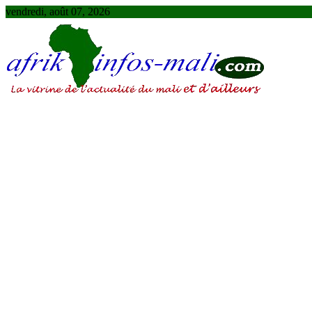
Skip
vendredi, août 07, 2026
to
content
AFRIKINFOS MALI
La vitrine de l'actualité du Mali et d'ailleurs