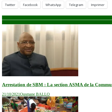
Twitter
Facebook
WhatsApp
Telegram
Imprimer
Navigation
Kati : grogne des conducteurs de Gros-porteurs contre l’arrestation d’
La Cedeao, l’UA et l’ONU impliquées pour la libération des 49 soldat
de
l’article
Arrestation de SBM : La section ASMA de la Commune
21/10/2021
Ousmane BALLO