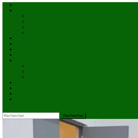
Accueil
Actualités
à la une
Au Mali
En afrique
Internationnal
Brèves
économie
Politique
Santé
Société
éducation
Culture
Faits divers
Sports
VIDÉOS
Kiosque à journaux
CONTACT
site mode button
Rechercher :