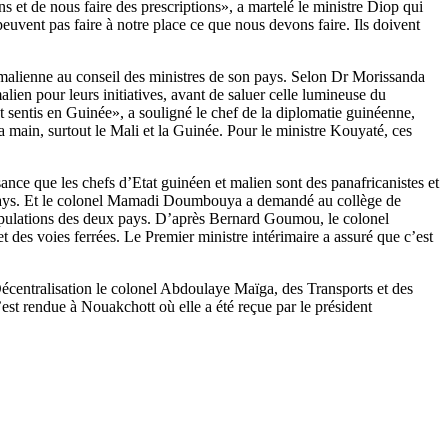
s et de nous faire des prescriptions», a martelé le ministre Diop qui
euvent pas faire à notre place ce que nous devons faire. Ils doivent
n malienne au conseil des ministres de son pays. Selon Dr Morissanda
alien pour leurs initiatives, avant de saluer celle lumineuse du
sentis en Guinée», a souligné le chef de la diplomatie guinéenne,
a main, surtout le Mali et la Guinée. Pour le ministre Kouyaté, ces
ance que les chefs d’Etat guinéen et malien sont des panafricanistes et
’un pays. Et le colonel Mamadi Doumbouya a demandé au collège de
s populations des deux pays. D’après Bernard Goumou, le colonel
t des voies ferrées. Le Premier ministre intérimaire a assuré que c’est
Décentralisation le colonel Abdoulaye Maïga, des Transports et des
 rendue à Nouakchott où elle a été reçue par le président