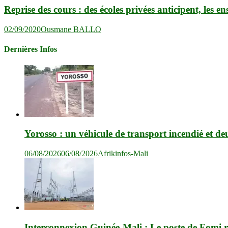
Reprise des cours : des écoles privées anticipent, les 
02/09/2020
Ousmane BALLO
Dernières Infos
Yorosso : un véhicule de transport incendié et de
06/08/2026
06/08/2026
Afrikinfos-Mali
Interconnexion Guinée-Mali : Le poste de Fomi r