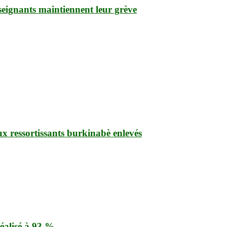
enseignants maintiennent leur grève
ux ressortissants burkinabè enlevés
éalisé à 93 %