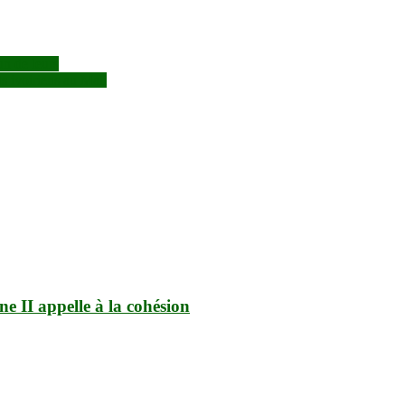
un de leurs
s ivoiriens au Mali
 II appelle à la cohésion