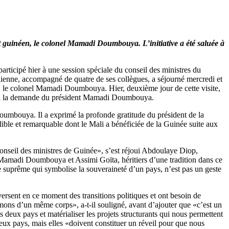
t guinéen, le colonel Mamadi Doumbouya. L’initiative a été saluée à
articipé hier à une session spéciale du conseil des ministres du
ienne, accompagné de quatre de ses collègues, a séjourné mercredi et
, le colonel Mamadi Doumbouya. Hier, deuxième jour de cette visite,
res à la demande du président Mamadi Doumbouya.
oumbouya. Il a exprimé la profonde gratitude du président de la
lible et remarquable dont le Mali a bénéficiée de la Guinée suite aux
conseil des ministres de Guinée», s’est réjoui Abdoulaye Diop,
s Mamadi Doumbouya et Assimi Goïta, héritiers d’une tradition dans ce
suprême qui symbolise la souveraineté d’un pays, n’est pas un geste
ersent en ce moment des transitions politiques et ont besoin de
mons d’un même corps», a-t-il souligné, avant d’ajouter que «c’est un
 deux pays et matérialiser les projets structurants qui nous permettent
eux pays, mais elles «doivent constituer un réveil pour que nous