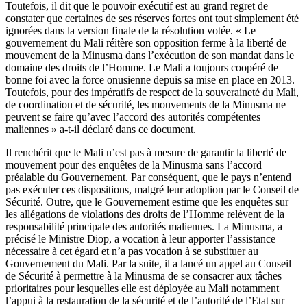
Toutefois, il dit que le pouvoir exécutif est au grand regret de
constater que certaines de ses réserves fortes ont tout simplement été
ignorées dans la version finale de la résolution votée. « Le
gouvernement du Mali réitère son opposition ferme à la liberté de
mouvement de la Minusma dans l’exécution de son mandat dans le
domaine des droits de l’Homme. Le Mali a toujours coopéré de
bonne foi avec la force onusienne depuis sa mise en place en 2013.
Toutefois, pour des impératifs de respect de la souveraineté du Mali,
de coordination et de sécurité, les mouvements de la Minusma ne
peuvent se faire qu’avec l’accord des autorités compétentes
maliennes » a-t-il déclaré dans ce document.
Il renchérit que le Mali n’est pas à mesure de garantir la liberté de
mouvement pour des enquêtes de la Minusma sans l’accord
préalable du Gouvernement. Par conséquent, que le pays n’entend
pas exécuter ces dispositions, malgré leur adoption par le Conseil de
Sécurité. Outre, que le Gouvernement estime que les enquêtes sur
les allégations de violations des droits de l’Homme relèvent de la
responsabilité principale des autorités maliennes. La Minusma, a
précisé le Ministre Diop, a vocation à leur apporter l’assistance
nécessaire à cet égard et n’a pas vocation à se substituer au
Gouvernement du Mali. Par la suite, il a lancé un appel au Conseil
de Sécurité à permettre à la Minusma de se consacrer aux tâches
prioritaires pour lesquelles elle est déployée au Mali notamment
l’appui à la restauration de la sécurité et de l’autorité de l’Etat sur