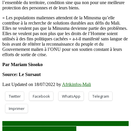
l’ensemble du territoire, condition sine qua non pour une meilleure
protection des personnes et de leurs biens.
« Les populations maliennes attendent de la Minusma qu’elle
contribue à la recherche de solutions durables aux défis du Mali.
Elles ne veulent pas que la Minusma devienne partie des problèmes.
Elles ne veulent pas non plus que les droits de l’Homme soient
utilisés à des fins politiques cachées » a-t-il manifesté sans langue de
bois avant de réitérer la reconnaissance du peuple et du
Gouvernement malien à l’ONU pour son soutien constant à leurs
efforts de sortie de crise.
Par Mariam Sissoko
Source: Le Sursaut
Last Updated on 18/07/2022 by
Afrikinfos-Mali
Twitter
Facebook
WhatsApp
Telegram
Imprimer
Navigation
Banditisme et braquages sur l’axe de la forêt classée de Kassela : Fin
de course pour D.B et son acolyte A.B !