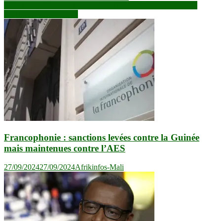
de
Réformes politiques en cours : L’ADEMA-PASJ opine sur les
l’article
questions qui se posent!
Francophonie : sanctions levées contre la Guinée
mais maintenues contre l’AES
27/09/2024
27/09/2024
Afrikinfos-Mali