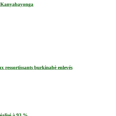
 à Kanyabayonga
ux ressortissants burkinabè enlevés
éalisé à 93 %