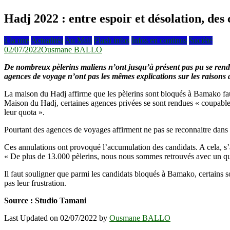
Hadj 2022 : entre espoir et désolation, des
à la une
Actualités
Au Mali
Flash infos
Infos en continus
Société
02/07/2022
Ousmane BALLO
De nombreux pèlerins maliens n’ont jusqu’à présent pas pu se rendre
agences de voyage n’ont pas les mêmes explications sur les raisons de
La maison du Hadj affirme que les pèlerins sont bloqués à Bamako faut
Maison du Hadj, certaines agences privées se sont rendues « coupables 
leur quota ».
Pourtant des agences de voyages affirment ne pas se reconnaitre dans c
Ces annulations ont provoqué l’accumulation des candidats. A cela, s’
« De plus de 13.000 pèlerins, nous nous sommes retrouvés avec un quota
Il faut souligner que parmi les candidats bloqués à Bamako, certains so
pas leur frustration.
Source : Studio Tamani
Last Updated on 02/07/2022 by
Ousmane BALLO