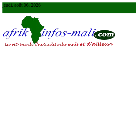
Skip
jeudi, août 06, 2026
to
content
AFRIKINFOS MALI
La vitrine de l'actualité du Mali et d'ailleurs