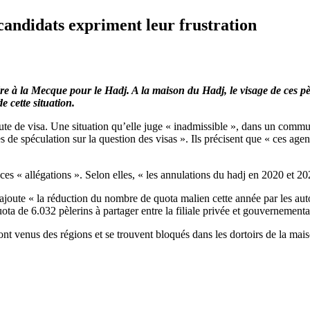
 candidats expriment leur frustration
 à la Mecque pour le Hadj. A la maison du Hadj, le visage de ces pèle
 cette situation.
e de visa. Une situation qu’elle juge « inadmissible », dans un communi
de spéculation sur la question des visas ». Ils précisent que « ces agenc
es « allégations ». Selon elles, « les annulations du hadj en 2020 et 2
ajoute « la réduction du nombre de quota malien cette année par les aut
 de 6.032 pèlerins à partager entre la filiale privée et gouvernemental
nt venus des régions et se trouvent bloqués dans les dortoirs de la mais