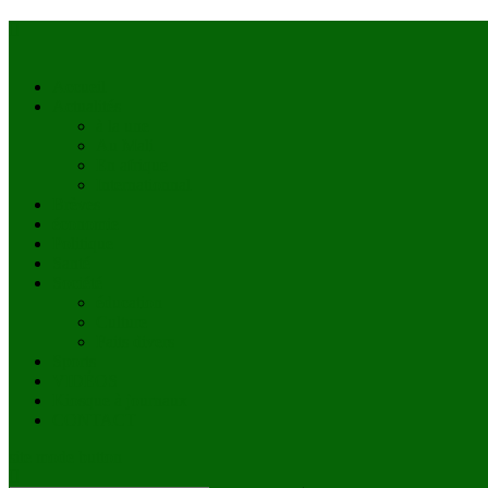
Accueil
Actualités
à la une
Au Mali
En afrique
Internationnal
Brèves
économie
Politique
Santé
Société
éducation
Culture
Faits divers
Sports
VIDÉOS
Kiosque à journaux
CONTACT
site mode button