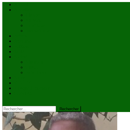
Accueil
Actualités
à la une
Au Mali
En afrique
Internationnal
Brèves
économie
Politique
Santé
Société
éducation
Culture
Faits divers
Sports
VIDÉOS
Kiosque à journaux
CONTACT
site mode button
Rechercher :