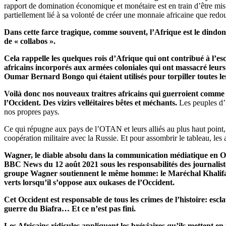
rapport de domination économique et monétaire est en train d’être mi
partiellement lié à sa volonté de créer une monnaie africaine que redo
Dans cette farce tragique, comme souvent, l’Afrique est le dindon 
de « collabos ».
Cela rappelle les quelques rois d’Afrique qui ont contribué à l’esc
africains incorporés aux armées coloniales qui ont massacré leurs
Oumar Bernard Bongo qui étaient utilisés pour torpiller toutes les
Voilà donc nos nouveaux traitres africains qui guerroient comme d
l’Occident. Des vizirs velléitaires bêtes et méchants.
Les peuples d’A
nos propres pays.
Ce qui répugne aux pays de l’OTAN et leurs alliés au plus haut point, d
coopération militaire avec la Russie. Et pour assombrir le tableau, les 
Wagner, le diable absolu dans la communication médiatique en Occ
BBC News du 12 août 2021 sous les responsabilités des journalist
groupe Wagner soutiennent le même homme: le Maréchal Khalifa Haft
verts lorsqu’il s’oppose aux oukases de l’Occident.
Cet Occident est responsable de tous les crimes de l’histoire: e
guerre du Biafra… Et ce n’est pas fini.
Les Africains ridicules appliquent les bréviaires qu’ils mettent en p