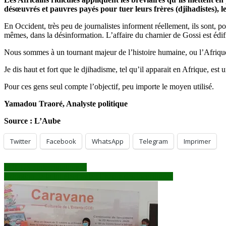
désœuvrés et pauvres payés pour tuer leurs frères (djihadistes), l
En Occident, très peu de journalistes informent réellement, ils sont, 
mêmes, dans la désinformation. L’affaire du charnier de Gossi est édifia
Nous sommes à un tournant majeur de l’histoire humaine, ou l’Afrique s
Je dis haut et fort que le djihadisme, tel qu’il apparait en Afrique, est
Pour ces gens seul compte l’objectif, peu importe le moyen utilisé.
Yamadou Traoré, Analyste politique
Source : L’Aube
Twitter
Facebook
WhatsApp
Telegram
Imprimer
Navigation
FOCUS : interrogations !
Adoption de la loi électorale : l’heure des incertitudes
de
l’article