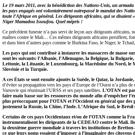
Le 19 mars 2011, avec la bénédiction des Nations-Unis, un armada 
les pays engagés ont volontairement outrepassé le mandat des Nation
toute l’Afrique en général. Les dirigeants africains, qui se disaient
Niger Mamadou Issoufou. Quel mépris !
Ce précédent funeste n’a pas servi de leçon aux dirigeants africains, 
maîtres contre le Mali… Ces mêmes dirigeants africains persiflent, fon
et dans bien d’autres pays comme le Burkina Faso, le Niger, le Tchad,
Les pays qui ont contribué à instaurer les massacres de masse sur 
sont les suivants: l’Albanie, l’Allemagne, la Belgique, la Bulgarie,
Lettonie, la Lituanie, le Luxembourg, la Macédoine du Nord, le M
Slovénie et la Turquie.
A ces États se sont ensuite ajoutés la Suède, le Qatar, la Jordanie
d’éviter sa propagation vers les pays d’Europe de l’Ouest n’a plus de 
Varsovie qui réunissait l’URSS et ses pays satellites.
L’OTAN est pass
faire main basse sur les ressources du monde afin d’empêcher l’é
plus préoccupant pour l’OTAN et l’Occident en général que des p
justement la Russie, la Chine, l’Inde. L’Afrique du Sud, le Brési
Certains de ces pays Occidentaux et/ou de l’OTAN comme la France 
instrumentalisent les dirigeants de la CEDEAO contre le Mali. Ils 
la deuxième guerre mondiale à travers les institutions de Bretto
ce que leurs noms essaient d’imposer à l’imaginaire des citoyens 