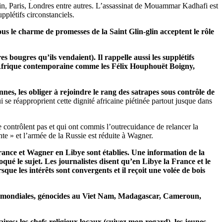
in, Paris, Londres entre autres. L’assassinat de Mouammar Kadhafi est
plétifs circonstanciels.
us le charme de promesses de la Saint Glin-glin acceptent le rôle
 bougres qu’ils vendaient). Il rappelle aussi les supplétifs
e l’Afrique contemporaine comme les Félix Houphouët Boigny,
es, les obliger à rejoindre le rang des satrapes sous contrôle de
i se réapproprient cette dignité africaine piétinée partout jusque dans
e contrôlent pas et qui ont commis l’outrecuidance de relancer la
nte » et l’armée de la Russie est réduite à Wagner.
rance et Wagner en Libye sont établies. Une information de la
é le sujet. Les journalistes disent qu’en Libye la France et le
e les intérêts sont convergents et il reçoit une volée de bois
rres mondiales, génocides au Viet Nam, Madagascar, Cameroun,
taires: les chefs religieux locaux (suivez mon regard), les jeunes