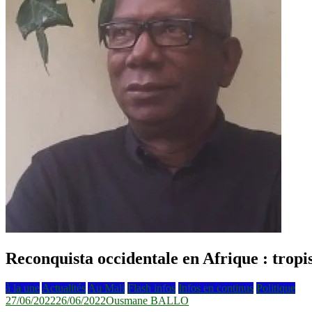
Reconquista occidentale en Afrique : tropi
à la une
Actualités
Au Mali
Flash infos
Infos en continus
Politique
27/06/2022
26/06/2022
Ousmane BALLO