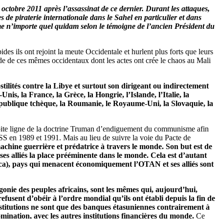
tobre 2011 après l’assassinat de ce dernier. Durant les attaques,
de piraterie internationale dans le Sahel en particulier et dans
comme n’importe quel quidam selon le témoigne de l’ancien Président du
s ils ont rejoint la meute Occidentale et hurlent plus forts que leurs
nde de ces mêmes occidentaux dont les actes ont crée le chaos au Mali
tilités contre la Libye et surtout son dirigeant ou indirectement
nis, la France, la Grèce, la Hongrie, l’Islande, l’Italie, la
épublique tchèque, la Roumanie, le Royaume-Uni, la Slovaquie, la
ite ligne de la doctrine Truman d’endiguement du communisme afin
RSS en 1989 et 1991. Mais au lieu de suivre la voie du Pacte de
achine guerrière et prédatrice à travers le monde. Son but est de
es alliés la place prééminente dans le monde. Cela est d’autant
ca), pays qui menacent économiquement l’OTAN et ses alliés sont
onie des peuples africains, sont les mêmes qui, aujourd’hui,
fusent d’obéir à l’ordre mondial qu’ils ont établi depuis la fin de
stitutions ne sont que des banques étasuniennes contrairement à
mination, avec les autres institutions financières du monde.
Ce