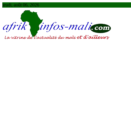
Skip
jeudi, août 06, 2026
to
content
AFRIKINFOS MALI
La vitrine de l'actualité du Mali et d'ailleurs