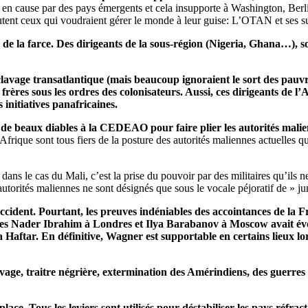
s en cause par des pays émergents et cela insupporte à Washington, Berl
utent ceux qui voudraient gérer le monde à leur guise: L’OTAN et ses sup
de la farce. Des dirigeants de la sous-région (Nigeria, Ghana…), so
lavage transatlantique (mais beaucoup ignoraient le sort des pauvres
 frères sous les ordres des colonisateurs. Aussi, ces dirigeants d
 initiatives panafricaines.
e beaux diables à la CEDEAO pour faire plier les autorités malienn
frique sont tous fiers de la posture des autorités maliennes actuelles qu
ans le cas du Mali, c’est la prise du pouvoir par des militaires qu’ils n
autorités maliennes ne sont désignés que sous le vocale péjoratif de » ju
ident. Pourtant, les preuves indéniables des accointances de la F
es Nader Ibrahim à Londres et Ilya Barabanov à Moscow avait évoqu
ar. En définitive, Wagner est supportable en certains lieux lorsqu
sclavage, traitre négrière, extermination des Amérindiens, des gue
lace. Tous les leviers sont utilisés pour déstabiliser les pays réfrac