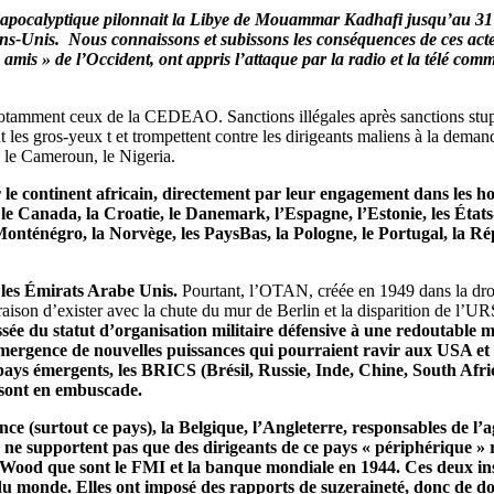
apocalyptique pilonnait la Libye de Mouammar Kadhafi jusqu’au 31 oc
s-Unis. Nous connaissons et subissons les conséquences de ces actes 
 « amis » de l’Occident, ont appris l’attaque par la radio et la télé 
notamment ceux de la CEDEAO. Sanctions illégales après sanctions stupide
t les gros-yeux t et trompettent contre les dirigeants maliens à la dema
 le Cameroun, le Nigeria.
le continent africain, directement par leur engagement dans les hos
 le Canada, la Croatie, le Danemark, l’Espagne, l’Estonie, les États-U
onténégro, la Norvège, les PaysBas, la Pologne, le Portugal, la R
, les Émirats Arabe Unis.
Pourtant, l’OTAN, créée en 1949 dans la dro
raison d’exister avec la chute du mur de Berlin et la disparition de l’U
ée du statut d’organisation militaire défensive à une redoutable m
mergence de nouvelles puissances qui pourraient ravir aux USA et s
ays émergents, les BRICS (Brésil, Russie, Inde, Chine, South Afri
l sont en embuscade.
(surtout ce pays), la Belgique, l’Angleterre, responsables de l’ag
ne supportent pas que des dirigeants de ce pays « périphérique » re
n-Wood que sont le FMI et la banque mondiale en 1944. Ces deux in
du monde. Elles ont imposé des rapports de suzeraineté, donc de do