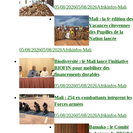
05/08/2026
05/08/2026
Afrikinfos-Mali
Mali : la 6ᵉ édition de
Vacances citoyennes
des Pupilles de la
Nation lancée
05/08/2026
05/08/2026
Afrikinfos-Mali
Biodiversité : le Mali lance l’initiative
BIOFIN pour mobiliser des
financements durables
05/08/2026
05/08/2026
Afrikinfos-Mali
Mali : 254 ex-combattants intègrent les
Forces armées
05/08/2026
05/08/2026
Afrikinfos-Mali
Bamako : le Comité