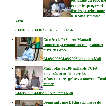
technique du PRUB
évalue les progrès et
fixe les priorités pour
le second semestre
2026
04/08/2026
04/08/2026
Afrikinfos-Mali
Guinée : le Président Mamadi
Doumbouya entame un congé annuel
privé en Grèce
04/08/2026
04/08/2026
Afrikinfos-Mali
Mali : plus de 109 milliards FCFA
mobilisés pour financer les
infrastructures grâce au nouveau Fond
minier
04/08/2026
04/08/2026
Afrikinfos-Mali
Bougouni : une Déclaration issue du