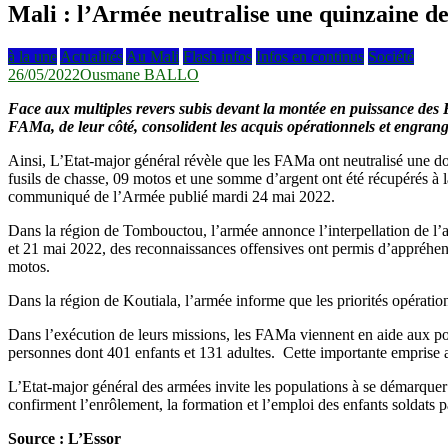
Mali : l’Armée neutralise une quinzaine de 
à la une
Actualités
Au Mali
Flash infos
Infos en continus
Société
26/05/2022
Ousmane BALLO
Face aux multiples revers subis devant la montée en puissance des F
FAMa, de leur côté, consolident les acquis opérationnels et engrang
Ainsi, L’Etat-major général révèle que les FAMa ont neutralisé une do
fusils de chasse, 09 motos et une somme d’argent ont été récupérés à 
communiqué de l’Armée publié mardi 24 mai 2022.
Dans la région de Tombouctou, l’armée annonce l’interpellation de l
et 21 mai 2022, des reconnaissances offensives ont permis d’appréhe
motos.
Dans la région de Koutiala, l’armée informe que les priorités opérationn
Dans l’exécution de leurs missions, les FAMa viennent en aide aux popu
personnes dont 401 enfants et 131 adultes. Cette importante emprise a 
L’Etat-major général des armées invite les populations à se démarquer 
confirment l’enrôlement, la formation et l’emploi des enfants soldats p
Source : L’Essor