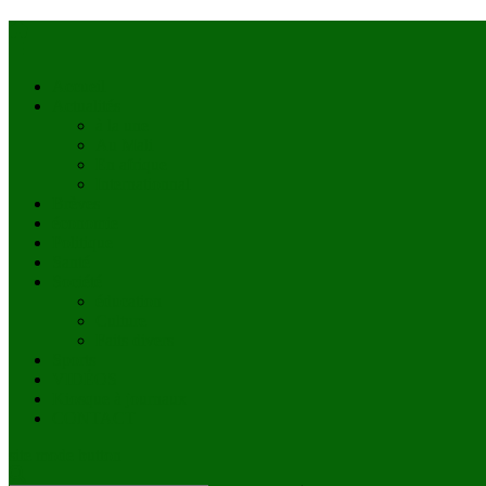
Accueil
Actualités
à la une
Au Mali
En afrique
Internationnal
Brèves
économie
Politique
Santé
Société
éducation
Culture
Faits divers
Sports
VIDÉOS
Kiosque à journaux
CONTACT
site mode button