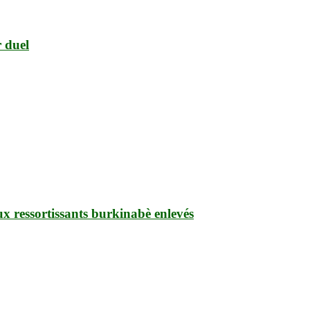
 duel
ux ressortissants burkinabè enlevés