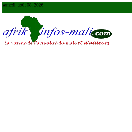
Skip
samedi, août 08, 2026
to
content
AFRIKINFOS MALI
La vitrine de l'actualité du Mali et d'ailleurs