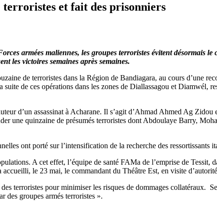
terroristes et fait des prisonniers
orces armées maliennes, les groupes terroristes évitent désormais le
ent les victoires semaines après semaines.
uzaine de terroristes dans la Région de Bandiagara, au cours d’une reco
la suite de ces opérations dans les zones de Diallassagou et Diamwél, r
’auteur d’un assassinat à Acharane. Il s’agit d’Ahmad Ahmed Ag Zidou 
nder une quinzaine de présumés terroristes dont Abdoulaye Barry, Moh
elles ont porté sur l’intensification de la recherche des ressortissants i
lations. A cet effet, l’équipe de santé FAMa de l’emprise de Tessit, da
accueilli, le 23 mai, le commandant du Théâtre Est, en visite d’autorité
des terroristes pour minimiser les risques de dommages collatéraux. Selon
ar des groupes armés terroristes ».