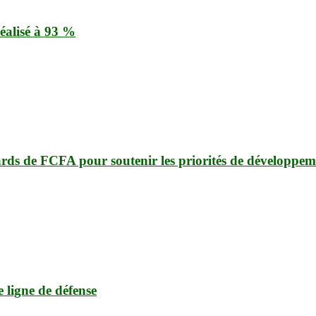
éalisé à 93 %
ards de FCFA pour soutenir les priorités de développem
e ligne de défense