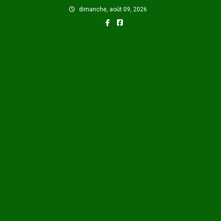
Skip
dimanche, août 09, 2026
to
content