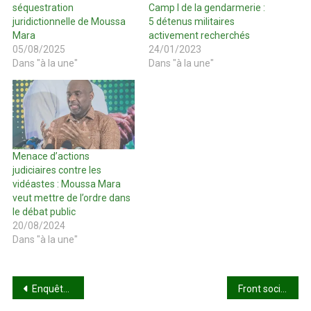
séquestration
Camp I de la gendarmerie :
juridictionnelle de Moussa
5 détenus militaires
Mara
activement recherchés
05/08/2025
24/01/2023
Dans "à la une"
Dans "à la une"
Menace d’actions
judiciaires contre les
vidéastes : Moussa Mara
veut mettre de l’ordre dans
le débat public
20/08/2024
Dans "à la une"
Navigation
Enquête d’opinion de Mali Mètre : polémique autour des résultats
Front social : la CDTM exige le respect de son cahier de doléances