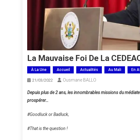
La Mauvaise Foi De La CEDEAO
À La Une
Accueil
Actualités
Au Mali
En A
Ousmane BALLO
21/03/2022
Depuis plus de 2 ans, les innombrables missions du médiateur
prospérer…
#Goodluck or Badluck,
#That is the question !