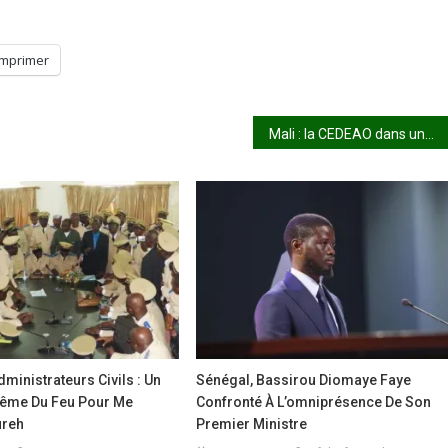
Imprimer
Mali : la CEDEAO dans une posture de vengeance ?
ministrateurs Civils : Un
Sénégal, Bassirou Diomaye Faye
ptême Du Feu Pour Me
Confronté À L’omniprésence De Son
ureh
Premier Ministre