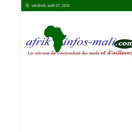
Skip
vendredi, août 07, 2026
to
content
AFRIKINFOS MALI
La vitrine de l'actualité du Mali et d'ailleurs