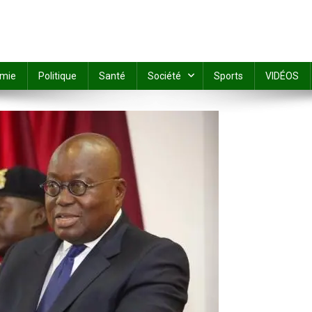
mie
Politique
Santé
Société
Sports
VIDÉOS