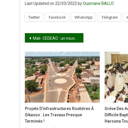
Last Updated on 22/03/2022 by
Ousmane BALLO
Twitter
Facebook
WhatsApp
Telegram
Navigation
Mali- CEDEAO : un nouveau désaccord
de
l’article
Projets D’infrastructures Routières À
Grève Des Ad
Sikasso : Les Travaux Presque
Difficile Ba
Terminés !
Harouna To