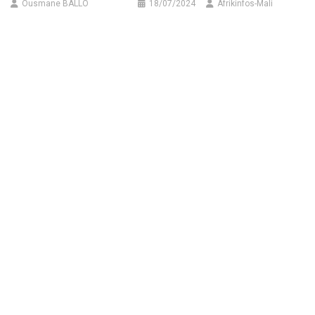
Ousmane BALLO
18/07/2024
Afrikinfos-Mali