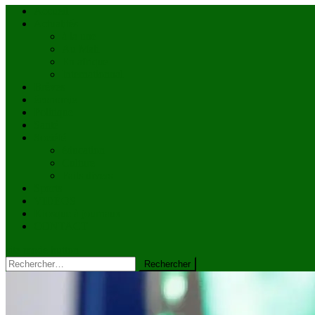
Accueil
Actualités
à la une
Au Mali
En afrique
Internationnal
Brèves
économie
Politique
Santé
Société
éducation
Culture
Faits divers
Sports
VIDÉOS
Kiosque à journaux
CONTACT
site mode button
Rechercher :