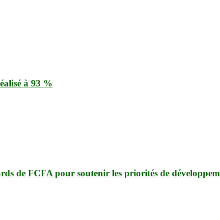
éalisé à 93 %
ards de FCFA pour soutenir les priorités de développem