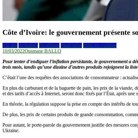
Côte d’Ivoire: le gouvernement présente so
à la une
Actualités
En afrique
Flash infos
Infos en continus
10/03/2022
Ousmane BALLO
Pour tenter d’endiguer l’inflation persistante, le gouvernement a dét
trois mois, tandis qu’une dizaine d’autres produits rejoignent la list
C’était l’une des requêtes des associations de consommateur : actualiser
En plus du carburant et de la baguette de pain, les prix de la viande, d
et des tarifs d’accès à Internet, seront donc fixés par l’État, après une 
En théorie, la régulation suppose la prise en compte des intérêts de t
De plus, les prix de certains produits de grande consommation, comme 
Pour autant, le porte-parole du gouvernement justifie des mesures conjo
Ukraine.