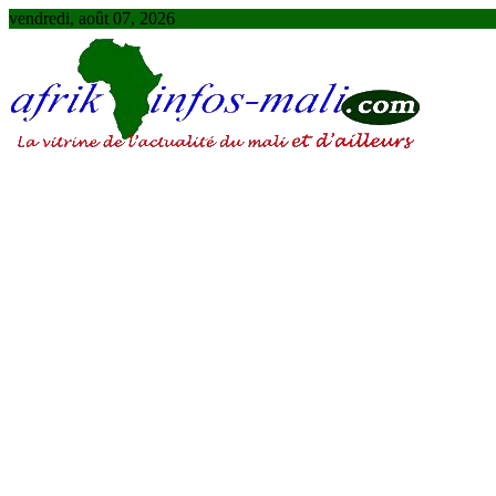
Skip
vendredi, août 07, 2026
to
content
AFRIKINFOS MALI
La vitrine de l'actualité du Mali et d'ailleurs