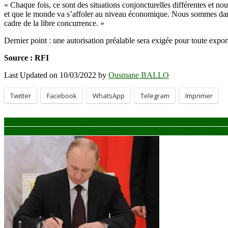
« Chaque fois, ce sont des situations conjoncturelles différentes et no
et que le monde va s’affoler au niveau économique. Nous sommes dans
cadre de la libre concurrence. »
Dernier point : une autorisation préalable sera exigée pour toute export
Source : RFI
Last Updated on 10/03/2022 by
Ousmane BALLO
Twitter
Facebook
WhatsApp
Telegram
Imprimer
Navigation
Le Mali va ouvrir une enquête sur les accusations de disparitions de r
Niger: au moins dix civils tués par Boko Haram près de Diffa, dans le
de
l’article