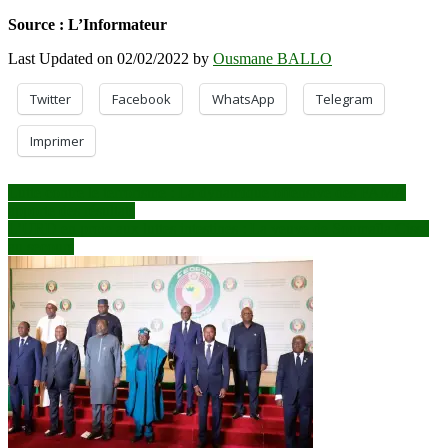
Source : L’Informateur
Last Updated on 02/02/2022 by
Ousmane BALLO
Twitter
Facebook
WhatsApp
Telegram
Imprimer
Navigation
Lutte contre le terrorisme : La dynamique offensive des FAMA
apporte des résultats
de
L’URD en proie aux luttes intestines : La veuve de Soumaïla Cissé
l’article
au secours