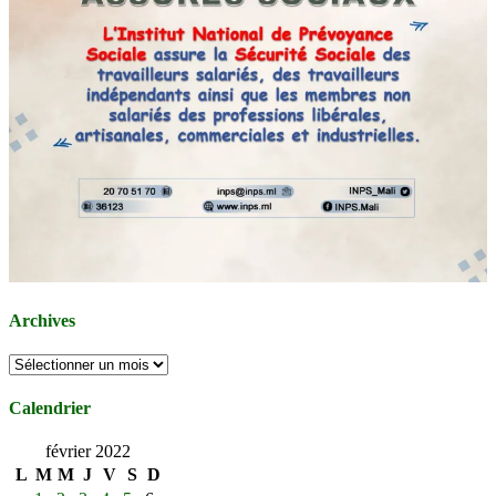
Archives
Archives
Calendrier
février 2022
L
M
M
J
V
S
D