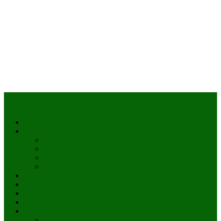
Accueil
Actualités
à la une
Au Mali
En afrique
Internationnal
Brèves
économie
Politique
Santé
Société
éducation