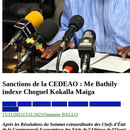
Sanctions de la CEDEAO : Me Bathily
indexe Choguel Kokalla Maiga
à la une
Accueil
Actualités
Au Mali
Flash infos
Infos en continus
Politique
15/11/2021
15/11/2021
Ousmane BALLO
Après les Résolutions du Sommet extraordinaire des Chefs d’État
de la Communauté Economique des Etats de l’Afrique de l’Ouest