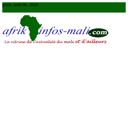
Skip
jeudi, août 06, 2026
to
content
AFRIKINFOS MALI
La vitrine de l'actualité du Mali et d'ailleurs