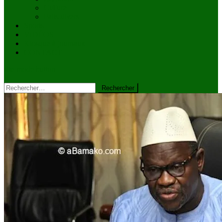
Culture
Faits divers
Sports
VIDÉOS
Kiosque à journaux
CONTACT
site mode button
Rechercher :