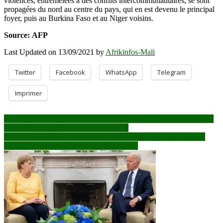
violences, entremêlées à des conflits intercommunautaires, se sont
propagées du nord au centre du pays, qui en est devenu le principal
foyer, puis au Burkina Faso et au Niger voisins.
Source: AFP
Last Updated on 13/09/2021 by
Afrikinfos-Mali
Twitter
Facebook
WhatsApp
Telegram
Imprimer
Navigation
Farabougou et Dogofry : La population soumise à des dominations
terroristes, malgré la présence militaire !
de
Face aux difficultés que rencontrent ses assises : Choguel Maiga
l’article
craque, plaide et lance des piques à tout-va