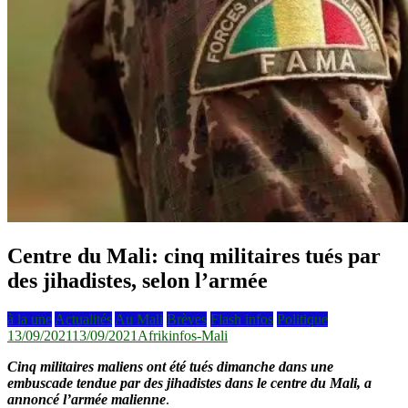
Centre du Mali: cinq militaires tués par
des jihadistes, selon l’armée
à la une
Actualités
Au Mali
Brèves
Flash infos
Politique
13/09/2021
13/09/2021
Afrikinfos-Mali
Cinq militaires maliens ont été tués dimanche dans une
embuscade tendue par des jihadistes dans le centre du Mali, a
annoncé l’armée malienne
.