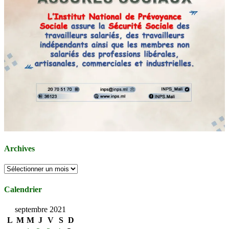
Archives
Archives
Calendrier
septembre 2021
L
M
M
J
V
S
D