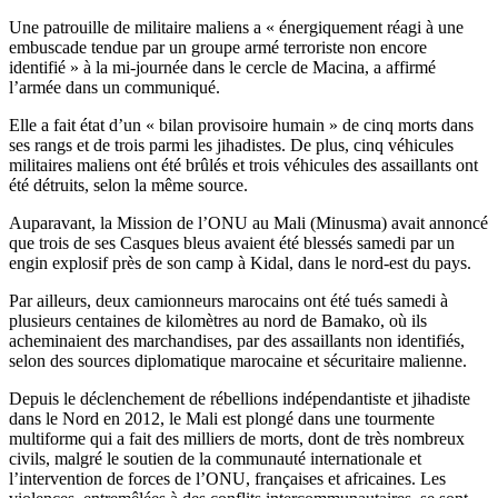
Une patrouille de militaire maliens a « énergiquement réagi à une
embuscade tendue par un groupe armé terroriste non encore
identifié » à la mi-journée dans le cercle de Macina, a affirmé
l’armée dans un communiqué.
Elle a fait état d’un « bilan provisoire humain » de cinq morts dans
ses rangs et de trois parmi les jihadistes. De plus, cinq véhicules
militaires maliens ont été brûlés et trois véhicules des assaillants ont
été détruits, selon la même source.
Auparavant, la Mission de l’ONU au Mali (Minusma) avait annoncé
que trois de ses Casques bleus avaient été blessés samedi par un
engin explosif près de son camp à Kidal, dans le nord-est du pays.
Par ailleurs, deux camionneurs marocains ont été tués samedi à
plusieurs centaines de kilomètres au nord de Bamako, où ils
acheminaient des marchandises, par des assaillants non identifiés,
selon des sources diplomatique marocaine et sécuritaire malienne.
Depuis le déclenchement de rébellions indépendantiste et jihadiste
dans le Nord en 2012, le Mali est plongé dans une tourmente
multiforme qui a fait des milliers de morts, dont de très nombreux
civils, malgré le soutien de la communauté internationale et
l’intervention de forces de l’ONU, françaises et africaines. Les