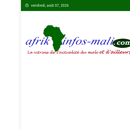
Skip
vendredi, août 07, 2026
to
content
AFRIKINFOS MALI
La vitrine de l'actualité du Mali et d'ailleurs