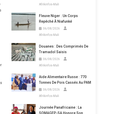
s
Afrikinfos-Mali
s
Fleuve Niger : Un Corps
Repêché À Niafunké
06/08/2026
Afrikinfos-Mali
Douanes : Des Comprimés De
Tramadol Saisis
06/08/2026
er
Afrikinfos-Mali
Aide Alimentaire Russe : 770
Tonnes De Pois Cassés Au PAM
os
06/08/2026
Afrikinfos-Mali
Journée Panafricaine : La
SOMAGEP-SA Honore Son