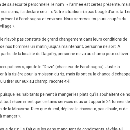
 de sa sécurité personnelle, le nom : « l’armée est certes présente, mai
nos soins, il a déclaré ceci : « Notre situation n’a pas bougé d’un iota. Le
u’à présent à Farabougou et environs. Nous sommes toujours coupés du
illage ».
révèle n’avoir pas constaté de grand changement dans leurs conditions de
(3) de nos hommes un matin jusqu’à maintenant, personne ne sort. A
artie de la localité de Dagofry, personne ne va au champ pour cultiver.
ccupations », ajoute le ‘’Dozo’’ (chasseur de Farabougou). Juste la
r à la rizière pour la moisson du riz, mais ils ont eu la chance d’échapp
ulu tirer sur eux au champ, raconte-t-il.
 puisque les habitants peinent à manger les plats qu’ils souhaitent de n
C’est tout récemment que certains services nous ont apporté 24 tonnes de
 de la Minusma. Rien que du mil, déplore le chasseur, pas d’huile, ni de
 à manger ».
que de riz. Le fait que les gens manquent de condiments, révèle-t-il,