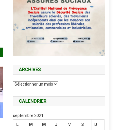
ARCHIVES
Archives
CALENDRIER
septembre 2021
L
M
M
J
V
S
D