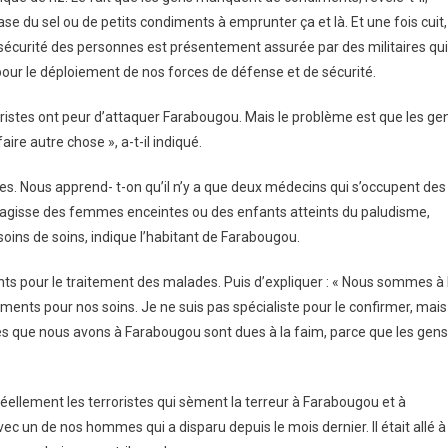
se du sel ou de petits condiments à emprunter ça et là. Et une fois cuit,
 sécurité des personnes est présentement assurée par des militaires qui
pour le déploiement de nos forces de défense et de sécurité.
roristes ont peur d’attaquer Farabougou. Mais le problème est que les ge
aire autre chose », a-t-il indiqué.
ires. Nous apprend- t-on qu’il n’y a que deux médecins qui s’occupent des
 s’agisse des femmes enceintes ou des enfants atteints du paludisme,
oins de soins, indique l’habitant de Farabougou.
ts pour le traitement des malades. Puis d’expliquer : « Nous sommes à 
ents pour nos soins. Je ne suis pas spécialiste pour le confirmer, mais
ies que nous avons à Farabougou sont dues à la faim, parce que les gens
 réellement les terroristes qui sèment la terreur à Farabougou et à
 avec un de nos hommes qui a disparu depuis le mois dernier. Il était allé à