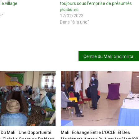
le village
toujours sous l’emprise de présumés
jihadistes
e"
17/02/2023
Dans "à la une"
Centre du Mali: cinq militaires tués par des jihadistes, selon l’armée
Du Mali : Une Opportunité
Mali: Échange Entre L’OCLEI Et Des