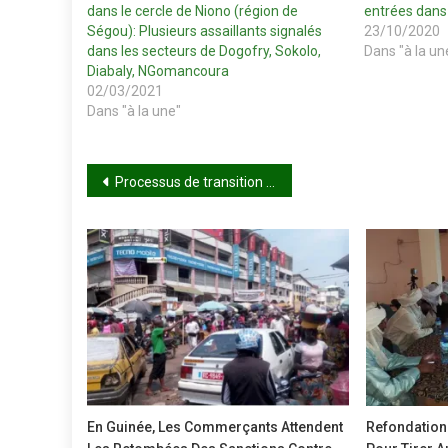
dans le cercle de Niono (région de
entrées dans 
Ségou): Plusieurs assaillants signalés
23/10/2020
dans les secteurs de Dogofry, Sokolo,
Dans "à la un
Diabaly, NGomancoura
02/03/2021
Dans "à la une"
Navigation
Processus de transition : Goodluck à Bamako !
de
l’article
En Guinée, Les Commerçants Attendent
Refondation 