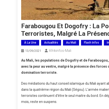
Farabougou Et Dogofry : La P
Terroristes, Malgré La Présence
À La Une
Actualités
Au Mali
Flash Infos
I
Afrikinfos-Mali
13/09/2021
Au Mali, les populations de Dogofry et de Farabougou, 
avec la peur au ventre, malgré la présence des forces 
domination terroriste.
Des médiations du haut conseil islamique du Mali ayant a
dans la quatrième région du Mali (Ségou). L’armée malienn
terroristes continuent d’être le seul maitre du bord. En d
mois, reste en suspens.