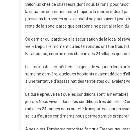
Selon un chef de chasseurs dont nous tairons, pour raison
la situation sécuritaire reste toujours la même ». Joint par 
pressions terroristes qui existaient se poursuivent jusq
reste de la zone, parce que personne ne peut aller loin du v
Ce dernier qui participe à la sécurisation de la localité 
vie. « Depuis le moment où les terroristes ont tué trois 
Farabougou, comme dans chacun des 24 villages qui font p
Les terroristes empêchent les gens de vaquer à leurs préo
semaine dernière, quelques habitants avaient décidé d’alle
à une tentative d’assassinat des terroristes qui avaient vo
La dure épreuve fait que les conditions sont lamentables,
jours. « Nous vivons dans des conditions très difficiles. 
mils. Les 24 tonnes nous ont été transportées par un avion
sel ou d’autres condiments nous permettant de préparer
A ses dires, l’embargo terroriste fait que Farabougou man