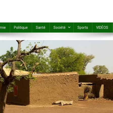
mie
Politique
Santé
Société
Sports
VIDÉOS