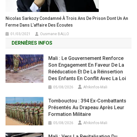
Nicolas Sarkozy Condamné À Trois Ans De Prison Dont Un An
Ferme Dans L’affaire Des Écoutes
01/03/2021
Ousmane BALLO
DERNIÈRES INFOS
Mali : Le Gouvernement Renforce
Son Engagement En Faveur De La
Rééducation Et De La Réinsertion
Des Enfants En Conflit Avec La Loi
05/08/2026
Afrikinfos-Mali
Tombouctou : 394 Ex-Combattants
Présentés Au Drapeau Après Leur
Formation Militaire
05/08/2026
Afrikinfos-Mali
Mali : Vers La Revitalisation Du