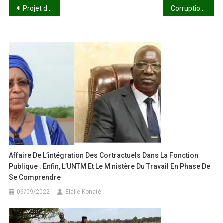
Navigation
Projet de stabilisation de Liptako-Gourma : le ministre Lamine Seydou Traoré à Ouagadougou pour la première réunion du Comité Régional de Pilotage
Corruption et délinquance financière : fin d’impunité pour les pilleurs ?
de
l’article
Affaire De L’intégration Des Contractuels Dans La Fonction
Publique : Enfin, L’UNTM Et Le Ministère Du Travail En Phase De
Se Comprendre
06/09/2022
Elalie Konaté