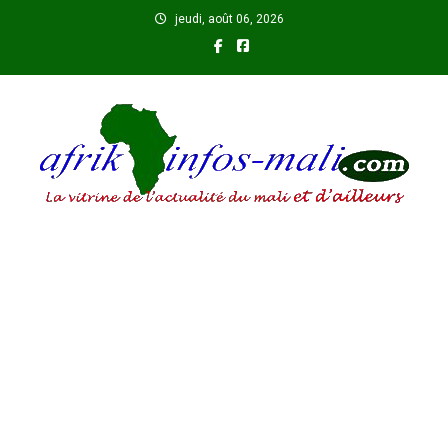
Skip
jeudi, août 06, 2026
to
content
AFRIKINFOS MALI
La vitrine de l'actualité du Mali et d'ailleurs