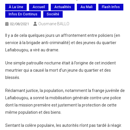
À La Une
Accueil
Actualités
Au Mali
Flash Infos
Infos En Continus
Société
Ousmane BALLO
02/08/2021
Il y a de cela quelques jours un affrontement entre policiers (en
service à la brigade anti-criminalité) et des jeunes du quartier
Lafiabougou, a viré au drame.
Une simple patrouille nocturne était à l’origine de cet incident
meurtrier qui a causé la mort d’un jeune du quartier et des
blessés.
Réclamant justice, la population, notamment la frange juvénile de
Lafiabougou, a sonné la mobilisation générale contre une police
dont la mission première est justement la protection de cette
même population et des biens.
Sentant la colère populaire, les autorités n’ont pas tardé à réagir.