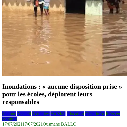
Inondations : « aucune disposition prise »
pour les écoles, déplorent leurs
responsables
à la une
Accueil
Actualités
Au Mali
éducation
Flash infos
Infos en
continus
17/07/2021
17/07/2021
Ousmane BALLO