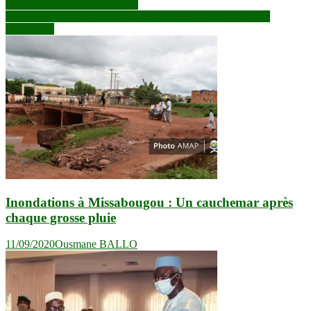
d’environ 2000 Casques bleus
de
Cercle de Ségou: le village de Dionguebogou assiégé par les
l’article
djihadistes.
Inondations à Missabougou : Un cauchemar après
chaque grosse pluie
11/09/2020
Ousmane BALLO