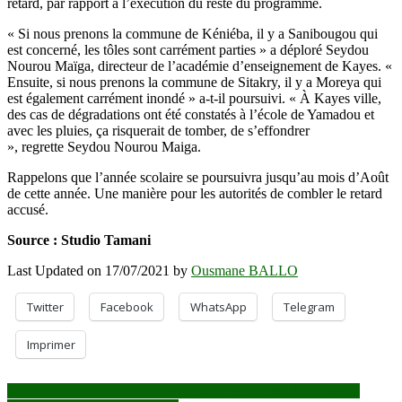
retard, par rapport à l’exécution du reste du programme.
« Si nous prenons la commune de Kéniéba, il y a Sanibougou qui
est concerné, les tôles sont carrément parties » a déploré Seydou
Nourou Maïga, directeur de l’académie d’enseignement de Kayes. «
Ensuite, si nous prenons la commune de Sitakry, il y a Moreya qui
est également carrément inondé » a-t-il poursuivi. « À Kayes ville,
des cas de dégradations ont été constatés à l’école de Yamadou et
avec les pluies, ça risquerait de tomber, de s’effondrer
», regrette Seydou Nourou Maiga.
Rappelons que l’année scolaire se poursuivra jusqu’au mois d’Août
de cette année. Une manière pour les autorités de combler le retard
accusé.
Source : Studio Tamani
Last Updated on 17/07/2021 by
Ousmane BALLO
Twitter
Facebook
WhatsApp
Telegram
Imprimer
Navigation
Mali: le chef de l’ONU recommande d’augmenter la Minusma