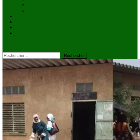
Culture
Faits divers
Sports
VIDÉOS
Kiosque à journaux
CONTACT
site mode button
Rechercher :