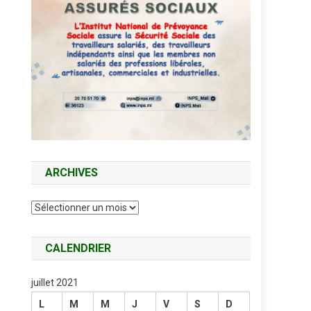
ARCHIVES
Archives
CALENDRIER
juillet 2021
L
M
M
J
V
S
D