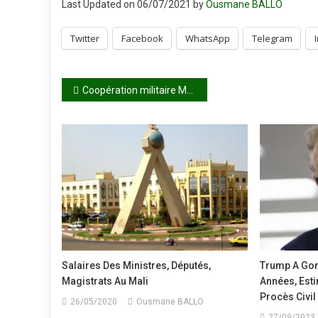
Last Updated on 06/07/2021 by
Ousmane BALLO
Twitter
Facebook
WhatsApp
Telegram
Navigation
Coopération militaire Mali – France : une reprise attendue avec « une nouvelle stratégie »
de
l’article
Salaires Des Ministres, Députés,
Trump A Gon
Magistrats Au Mali
Années, Est
Procès Civil
26/05/2020
Ousmane BALLO
27/09/2023