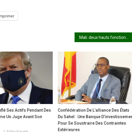
Imprimer
Mali: deux hauts fonctionnaires retenus en otage apparaissent dans une vidéo du GSIM
flé Ses Actifs Pendant Des
Confédération De L’alliance Des États
ime Un Juge Avant Son
Du Sahel : Une Banque D’investisseme
Pour Se Soustraire Des Contraintes
Extérieures
Elalie Konaté