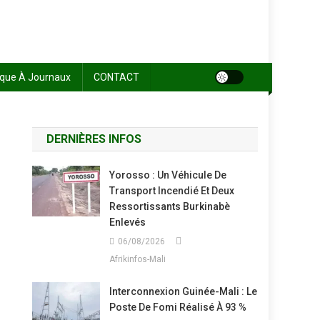
sque À Journaux
CONTACT
DERNIÈRES INFOS
Yorosso : Un Véhicule De
Transport Incendié Et Deux
Ressortissants Burkinabè
Enlevés
06/08/2026
Afrikinfos-Mali
Interconnexion Guinée-Mali : Le
Poste De Fomi Réalisé À 93 %