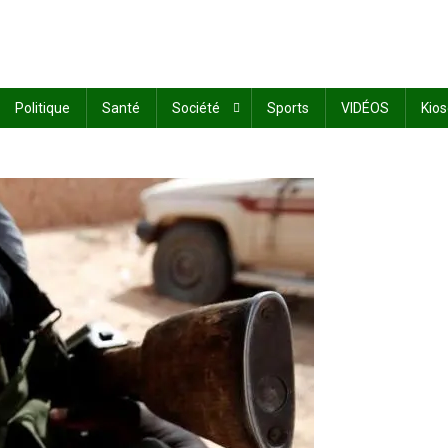
Politique
Santé
Société
Sports
VIDÉOS
Kio