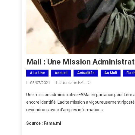
Mali : Une Mission Administra
À La Une
Accueil
Actualités
Au Mali
Flas
Ousmane BALLO
05/07/2021
Une mission administrative FAMa en partance pour Léré a
encore identifié. Ladite mission a vigoureusement riposté
reviendrons avec d’amples informations.
Source : Fama.ml