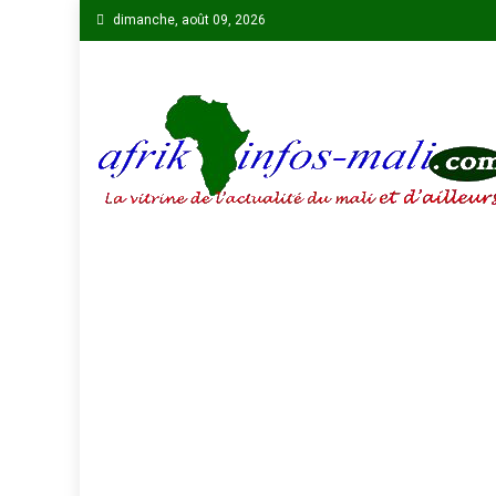
Skip
dimanche, août 09, 2026
to
content
AFRIKINFOS MALI
La vitrine de l'actualité du Mali et d'ailleurs