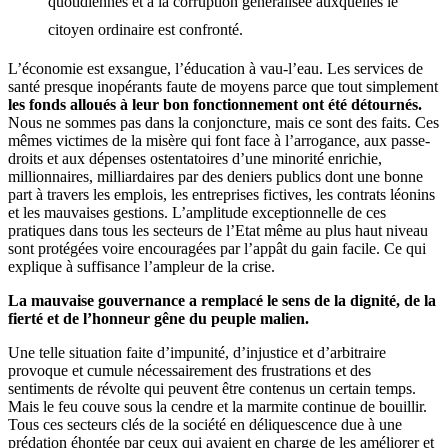
quotidiennes et à la corruption généralisée auxquelles le
citoyen ordinaire est confronté.
L’économie est exsangue, l’éducation à vau-l’eau. Les services de
santé presque inopérants faute de moyens parce que tout simplement
les fonds alloués à leur bon fonctionnement ont été détournés.
Nous ne sommes pas dans la conjoncture, mais ce sont des faits. Ces
mêmes victimes de la misère qui font face à l’arrogance, aux passe-
droits et aux dépenses ostentatoires d’une minorité enrichie,
millionnaires, milliardaires par des deniers publics dont une bonne
part à travers les emplois, les entreprises fictives, les contrats léonins
et les mauvaises gestions. L’amplitude exceptionnelle de ces
pratiques dans tous les secteurs de l’Etat même au plus haut niveau
sont protégées voire encouragées par l’appât du gain facile. Ce qui
explique à suffisance l’ampleur de la crise.
La mauvaise gouvernance a remplacé le sens de la dignité, de la
fierté et de l’honneur gêne du peuple malien.
Une telle situation faite d’impunité, d’injustice et d’arbitraire
provoque et cumule nécessairement des frustrations et des
sentiments de révolte qui peuvent être contenus un certain temps.
Mais le feu couve sous la cendre et la marmite continue de bouillir.
Tous ces secteurs clés de la société en déliquescence due à une
prédation éhontée par ceux qui avaient en charge de les améliorer et