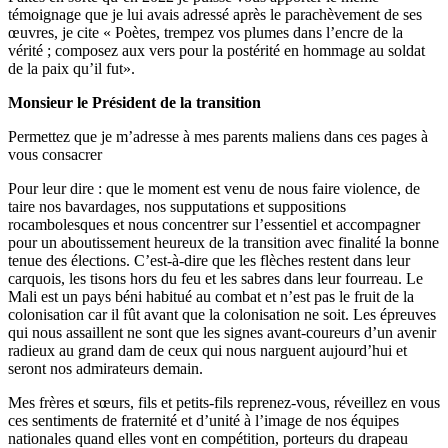
témoignage que je lui avais adressé après le parachèvement de ses
œuvres, je cite « Poètes, trempez vos plumes dans l’encre de la
vérité ; composez aux vers pour la postérité en hommage au soldat
de la paix qu’il fut».
Monsieur le Président de la transition
Permettez que je m’adresse à mes parents maliens dans ces pages à
vous consacrer
Pour leur dire : que le moment est venu de nous faire violence, de
taire nos bavardages, nos supputations et suppositions
rocambolesques et nous concentrer sur l’essentiel et accompagner
pour un aboutissement heureux de la transition avec finalité la bonne
tenue des élections. C’est-à-dire que les flèches restent dans leur
carquois, les tisons hors du feu et les sabres dans leur fourreau. Le
Mali est un pays béni habitué au combat et n’est pas le fruit de la
colonisation car il fût avant que la colonisation ne soit. Les épreuves
qui nous assaillent ne sont que les signes avant-coureurs d’un avenir
radieux au grand dam de ceux qui nous narguent aujourd’hui et
seront nos admirateurs demain.
Mes frères et sœurs, fils et petits-fils reprenez-vous, réveillez en vous
ces sentiments de fraternité et d’unité à l’image de nos équipes
nationales quand elles vont en compétition, porteurs du drapeau