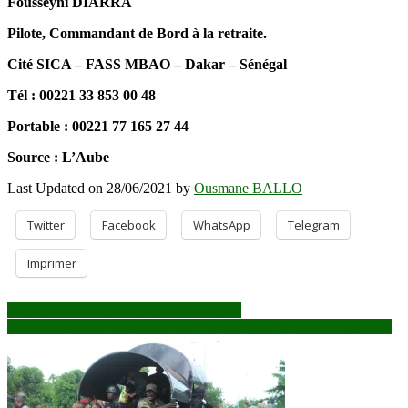
Fousseyni DIARRA
Pilote, Commandant de Bord à la retraite.
Cité SICA – FASS MBAO – Dakar – Sénégal
Tél : 00221 33 853 00 48
Portable : 00221 77 165 27 44
Source : L’Aube
Last Updated on 28/06/2021 by
Ousmane BALLO
Twitter
Facebook
WhatsApp
Telegram
Imprimer
Navigation
MOTOS TAXI: Les misères des usagers
Demande sociale : le Gouvernement sous la pression des Syndicats
de
l’article