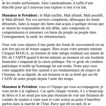
de les rendre performants. Sans catastrophisme, il suffit d’une
étincelle pour qu’à nouveau tout explose si rien n’est fait.
Monsieur le Président :
le Mali souffre, Mali affamé, Mali assoiffé,
le Mali déchiré. Par vos services compétents, débusquez les fonds
détournés, faites la traque des biens mal acquis à quelque niveau que
se situent les responsables de tels délits, sans compromis ni
compromission et retournez ces biens du peuple au peuple dans
l’enseignement, la santé, les infrastructures.
Vous voir vous séparez d’une partie des fonds de souveraineté est un
acte fort qui est de bonne augure. Bien avant votre premier ministre
Choguel MAIGA, un homme de lutte intègre restituait son salaire de
DG de l’AMTP quand il devint ministre au moment où une boulimie
financière s’emparait de la classe politique. Par ce geste oh combien
patriotique et noble qu’hommage lui soit rendu. Notre pays sous
votre magistère doit être ramené à ses fondamentaux du respect de
l’homme, de sa dignité, de son honneur et de sa fierté qui ont été
l’ADN de notre peuple depuis l’aube des temps.
Monsieur le Président
, vous et l’équipe qui vous accompagnent, je
vous incite à la vigilance. Car après chaque victoire, il y’a beaucoup
de héros et il ne serait pas non plus étonnant de voir une floraison de
comités de soutien à votre nom et votre action au point d’interférer
parfois dans la marche de l’Etat. Parce que tôt ou tard, ils se