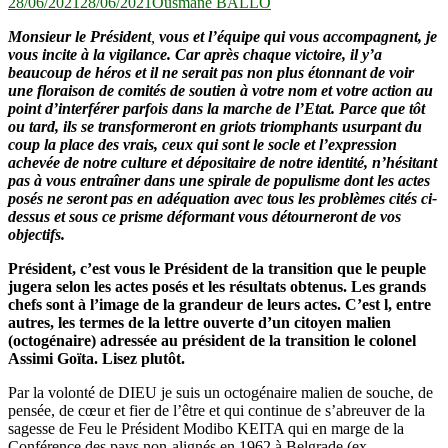
28/06/2021
28/06/2021
Ousmane BALLO
Monsieur le Président
,
vous et l’équipe qui vous accompagnent, je
vous incite à la vigilance. Car après chaque victoire, il y’a
beaucoup de héros et il ne serait pas non plus étonnant de voir
une floraison de comités de soutien à votre nom et votre action au
point d’interférer parfois dans la marche de l’Etat. Parce que tôt
ou tard, ils se transformeront en griots triomphants usurpant du
coup la place des vrais, ceux qui sont le socle et l’expression
achevée de notre culture et dépositaire de notre identité, n’hésitant
pas à vous entraîner dans une spirale de populisme dont les actes
posés ne seront pas en adéquation avec tous les problèmes cités ci-
dessus et sous ce prisme déformant vous détourneront de vos
objectifs.
Président, c’est vous le Président de la transition que le peuple
jugera selon les actes posés et les résultats obtenus. Les grands
chefs sont à l’image de la grandeur de leurs actes. C’est l, entre
autres, les termes de la lettre ouverte d’un citoyen malien
(octogénaire) adressée au président de la transition le colonel
Assimi Goïta. Lisez plutôt.
Par la volonté de DIEU je suis un octogénaire malien de souche, de
pensée, de cœur et fier de l’être et qui continue de s’abreuver de la
sagesse de Feu le Président Modibo KEITA qui en marge de la
Conférence des pays non-alignés en 1962 à Belgrade (ex