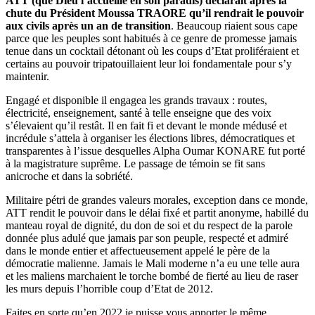
ATT (que Dieu l’accueille en son paradis) déclarait après la
chute du Président Moussa TRAORE qu’il rendrait le pouvoir
aux civils après un an de transition
. Beaucoup riaient sous cape
parce que les peuples sont habitués à ce genre de promesse jamais
tenue dans un cocktail détonant où les coups d’Etat proliféraient et
certains au pouvoir tripatouillaient leur loi fondamentale pour s’y
maintenir.
Engagé et disponible il engagea les grands travaux : routes,
électricité, enseignement, santé à telle enseigne que des voix
s’élevaient qu’il restât. Il en fait fi et devant le monde médusé et
incrédule s’attela à organiser les élections libres, démocratiques et
transparentes à l’issue desquelles Alpha Oumar KONARE fut porté
à la magistrature suprême. Le passage de témoin se fit sans
anicroche et dans la sobriété.
Militaire pétri de grandes valeurs morales, exception dans ce monde,
ATT rendit le pouvoir dans le délai fixé et partit anonyme, habillé du
manteau royal de dignité, du don de soi et du respect de la parole
donnée plus adulé que jamais par son peuple, respecté et admiré
dans le monde entier et affectueusement appelé le père de la
démocratie malienne. Jamais le Mali moderne n’a eu une telle aura
et les maliens marchaient le torche bombé de fierté au lieu de raser
les murs depuis l’horrible coup d’Etat de 2012.
Faites en sorte qu’en 2022 je puisse vous apporter le même