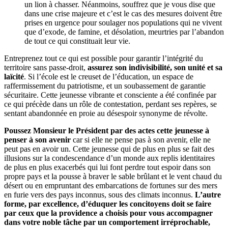
un lion à chasser. Néanmoins, souffrez que je vous dise que
dans une crise majeure et c’est le cas des mesures doivent être
prises en urgence pour soulager nos populations qui ne vivent
que d’exode, de famine, et désolation, meurtries par l’abandon
de tout ce qui constituait leur vie.
Entreprenez tout ce qui est possible pour garantir l’intégrité du
territoire sans passe-droit,
assurez son indivisibilité, son unité et sa
laïcité
. Si l’école est le creuset de l’éducation, un espace de
raffermissement du patriotisme, et un soubassement de garantie
sécuritaire. Cette jeunesse vibrante et consciente a été confinée par
ce qui précède dans un rôle de contestation, perdant ses repères, se
sentant abandonnée en proie au désespoir synonyme de révolte.
Poussez Monsieur le Président par des actes cette jeunesse à
penser à son avenir
car si elle ne pense pas à son avenir, elle ne
peut pas en avoir un. Cette jeunesse qui de plus en plus se fait des
illusions sur la condescendance d’un monde aux replis identitaires
de plus en plus exacerbés qui lui font perdre tout espoir dans son
propre pays et la pousse à braver le sable brûlant et le vent chaud du
désert ou en empruntant des embarcations de fortunes sur des mers
en furie vers des pays inconnus, sous des climats inconnus.
L’autre
forme, par excellence, d’éduquer les concitoyens doit se faire
par ceux que la providence a choisis pour vous accompagner
dans votre noble tâche par un comportement irréprochable,