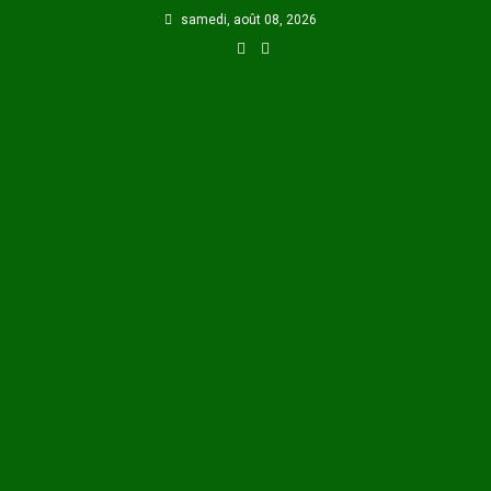
Skip
samedi, août 08, 2026
to
content