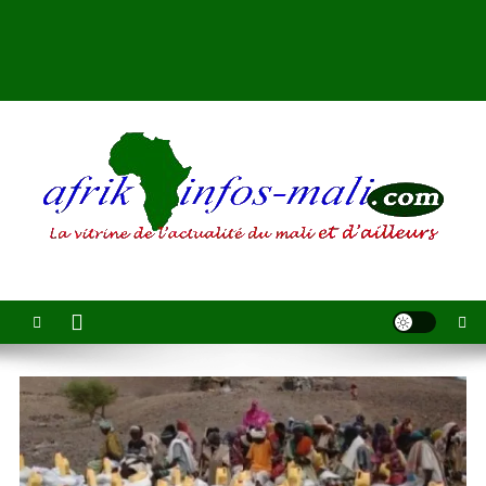
AFRIKINFOS MALI
La vitrine de l'actualité du Mali et d'ailleurs