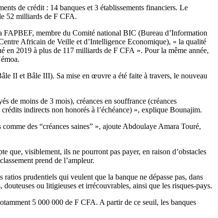
ents de crédit : 14 banques et 3 établissements financiers. Le
de 52 milliards de F CFA.
de la FAPBEF, membre du Comité national BIC (Bureau d’Information
re Africain de Veille et d’Intelligence Economique), « la qualité
valué en 2019 à plus de 117 milliards de F CFA ». Pour la même année,
’Uémoa.
 II et Bâle III). Sa mise en œuvre a été faite à travers, le nouveau
ayés de moins de 3 mois), créances en souffrance (créances
 crédits indirects non honorés à l’échéance) », explique Bounajim.
isés comme des “créances saines” », ajoute Abdoulaye Amara Touré,
e que, visiblement, ils ne pourront pas payer, en raison d’obstacles
déclassement prend de l’ampleur.
 ratios prudentiels qui veulent que la banque ne dépasse pas, dans
 douteuses ou litigieuses et irrécouvrables, ainsi que les risques-pays.
 notamment 5 000 000 de F CFA. A partir de ce seuil, les banques