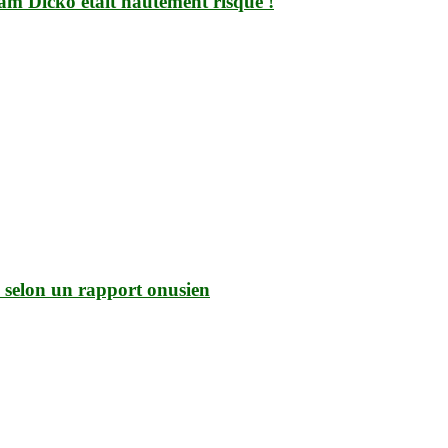
mam Dicko était hautement risqué !
ls selon un rapport onusien