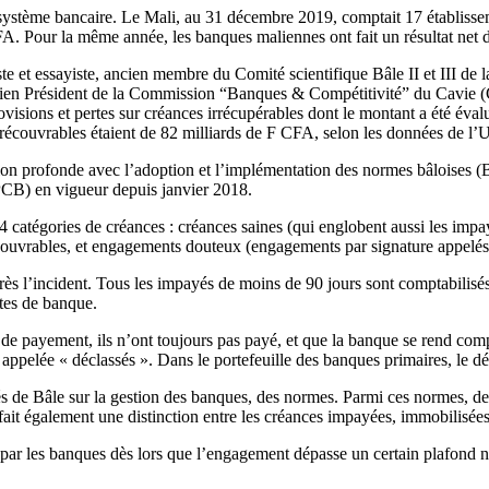
 système bancaire. Le Mali, au 31 décembre 2019, comptait 17 établissem
FA. Pour la même année, les banques maliennes ont fait un résultat net 
te et essayiste, ancien membre du Comité scientifique Bâle II et III 
 Président de la Commission “Banques & Compétitivité” du Cavie (Cent
provisions et pertes sur créances irrécupérables dont le montant a été é
 irrécouvrables étaient de 82 milliards de F CFA, selon les données de l
profonde avec l’adoption et l’implémentation des normes bâloises (Bâle
(PCB) en vigueur depuis janvier 2018.
 4 catégories de créances : créances saines (qui englobent aussi les imp
écouvrables, et engagements douteux (engagements par signature appelés
près l’incident. Tous les impayés de moins de 90 jours sont comptabil
stes de banque.
de payement, ils n’ont toujours pas payé, et que la banque se rend compt
 appelée « déclassés ». Dans le portefeuille des banques primaires, le 
s de Bâle sur la gestion des banques, des normes. Parmi ces normes, des
 fait également une distinction entre les créances impayées, immobilisées,
ées par les banques dès lors que l’engagement dépasse un certain plafond