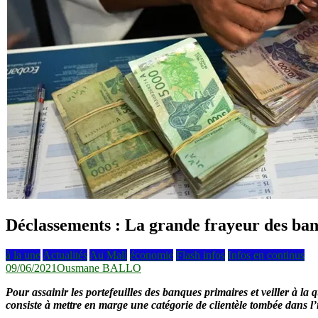
Déclassements : La grande frayeur des ba
à la une
Actualités
Au Mali
économie
Flash infos
Infos en continus
09/06/2021
Ousmane BALLO
Pour assainir les portefeuilles des banques primaires et veiller à la
consiste à mettre en marge une catégorie de clientèle tombée dans l