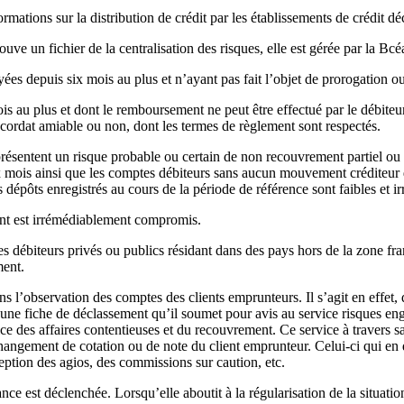
mations sur la distribution de crédit par les établissements de crédit dé
ve un fichier de la centralisation des risques, elle est gérée par la Bcé
ées depuis six mois au plus et n’ayant pas fait l’objet de prorogation 
 au plus et dont le remboursement ne peut être effectué par le débiteur
oncordat amiable ou non, dont les termes de règlement sont respectés.
présentent un risque probable ou certain de non recouvrement partiel ou 
ix mois ainsi que les comptes débiteurs sans aucun mouvement créditeur
s dépôts enregistrés au cours de la période de référence sont faibles et ir
ent est irrémédiablement compromis.
es débiteurs privés ou publics résidant dans des pays hors de la zone fra
ment.
l’observation des comptes des clients emprunteurs. Il s’agit en effet, d
plit une fiche de déclassement qu’il soumet pour avis au service risques
ce des affaires contentieuses et du recouvrement. Ce service à travers s
hangement de cotation ou de note du client emprunteur. Celui-ci qui en dé
rception des agios, des commissions sur caution, etc.
ce est déclenchée. Lorsqu’elle aboutit à la régularisation de la situation