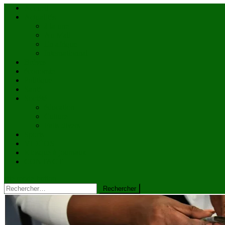
Accueil
Actualités
à la une
Au Mali
En afrique
Internationnal
Brèves
économie
Politique
Santé
Société
éducation
Culture
Faits divers
Sports
VIDÉOS
Kiosque à journaux
CONTACT
site mode button
Rechercher :