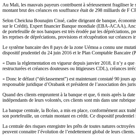
Au Mali, les mauvais payeurs contribuent à sérieusement fragiliser le
montant brut des créances en souffrance était de 298 milliards de F C
Selon Cheickna Bounajim Cissé, cadre dirigeant de banque, économis
sur le Crédit), Expert financier Banque mondiale (EBA-ACAA), Ancien
de portefeuille de nos banques est très érodée par les dépréciations, 
les reprises de dépréciations, provisions et récupération sur créances
Le système bancaire des 8 pays de la zone Uémoa a connu une mutation 
dispositif prudentiel du 24 juin 2016 et le Plan Comptable Bancaire 
« Dans la réglementation en vigueur depuis janvier 2018, il n’y a que
restructurées et créances douteuses ou litigieuses CDL), créances irr
« Donc le défaut (“déclassement”) est maintenant constaté 90 jours a
responsable juridique d’Orabank et président de l’association des juri
Quand des clients empruntent à la banque et que, 6 mois après la date 
indépendants de leurs volontés, ces clients sont mis dans une rubrique
La banque centrale, la Bcéao, a mis en place, conformément aux traité
son portefeuille, un certain montant en crédit. Ce dispositif prudentiel
La centrale des risques enregistre les prêts de toutes natures octroy
peuvent connaitre l’évolution de l’endettement global de leurs clients.