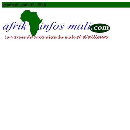
Skip
vendredi, août 07, 2026
to
content
AFRIKINFOS MALI
La vitrine de l'actualité du Mali et d'ailleurs