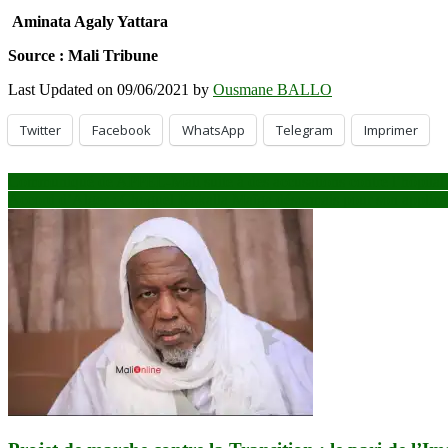
Aminata Agaly Yattara
Source : Mali Tribune
Last Updated on 09/06/2021 by
Ousmane BALLO
Twitter
Facebook
WhatsApp
Telegram
Imprimer
Navigation
Communiqué de APPEL-Mali suite à des accusations contre l’hôpital
Accord d’Alger : Choguel Kokalla Maïga désormais pour son applicati
de
l’article