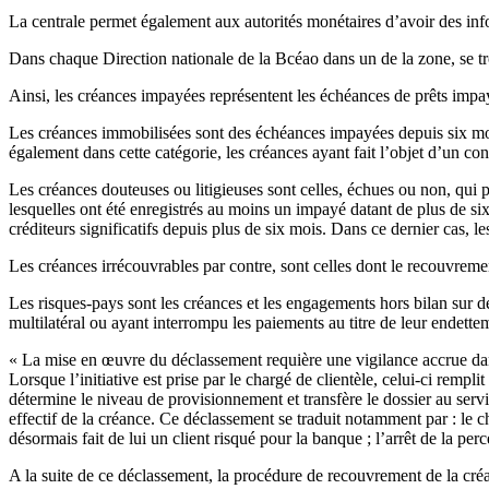
La centrale permet également aux autorités monétaires d’avoir des infor
Dans chaque Direction nationale de la Bcéao dans un de la zone, se trou
Ainsi, les créances impayées représentent les échéances de prêts impay
Les créances immobilisées sont des échéances impayées depuis six mois
également dans cette catégorie, les créances ayant fait l’objet d’un c
Les créances douteuses ou litigieuses sont celles, échues ou non, qui 
lesquelles ont été enregistrés au moins un impayé datant de plus de s
créditeurs significatifs depuis plus de six mois. Dans ce dernier cas, le
Les créances irrécouvrables par contre, sont celles dont le recouvrem
Les risques-pays sont les créances et les engagements hors bilan sur d
multilatéral ou ayant interrompu les paiements au titre de leur endette
« La mise en œuvre du déclassement requière une vigilance accrue dans 
Lorsque l’initiative est prise par le chargé de clientèle, celui-ci rem
détermine le niveau de provisionnement et transfère le dossier au servi
effectif de la créance. Ce déclassement se traduit notamment par : le c
désormais fait de lui un client risqué pour la banque ; l’arrêt de la pe
A la suite de ce déclassement, la procédure de recouvrement de la créan