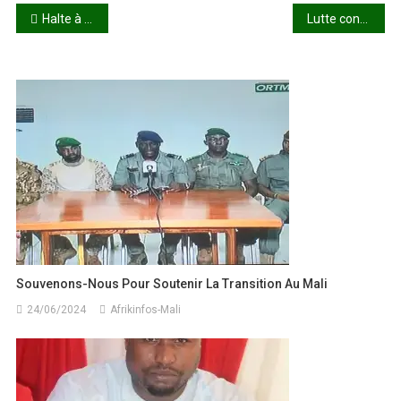
Navigation
Halte à la diabolisation !
Lutte contre les stupéfiants : plus de 5,3 tonnes de chanvre indien saisies par les éléments de l’OCS à Daba
de
l’article
Souvenons-Nous Pour Soutenir La Transition Au Mali
24/06/2024
Afrikinfos-Mali