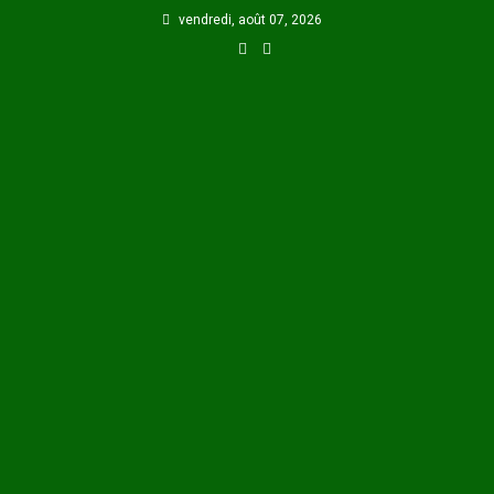
Skip
vendredi, août 07, 2026
to
content