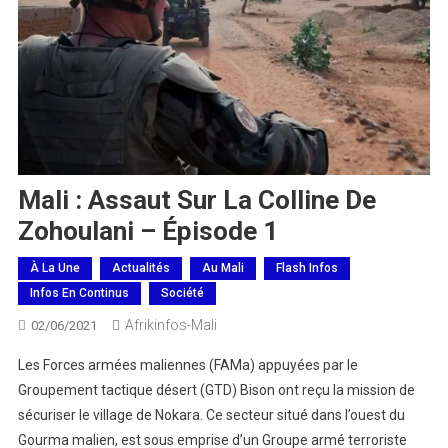
Mali : Assaut Sur La Colline De
Zohoulani – Épisode 1
À La Une
Actualités
Au Mali
Flash Infos
Infos En Continus
Société
Afrikinfos-Mali
02/06/2021
Les Forces armées maliennes (FAMa) appuyées par le
Groupement tactique désert (GTD) Bison ont reçu la mission de
sécuriser le village de Nokara. Ce secteur situé dans l’ouest du
Gourma malien, est sous emprise d’un Groupe armé terroriste