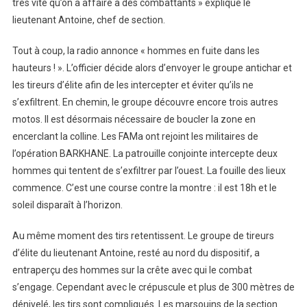
très vite qu’on a affaire à des combattants » explique le
lieutenant Antoine, chef de section.
Tout à coup, la radio annonce « hommes en fuite dans les
hauteurs ! ». L’officier décide alors d’envoyer le groupe antichar et
les tireurs d’élite afin de les intercepter et éviter qu’ils ne
s’exfiltrent. En chemin, le groupe découvre encore trois autres
motos. Il est désormais nécessaire de boucler la zone en
encerclant la colline. Les FAMa ont rejoint les militaires de
l’opération BARKHANE. La patrouille conjointe intercepte deux
hommes qui tentent de s’exfiltrer par l’ouest. La fouille des lieux
commence. C’est une course contre la montre : il est 18h et le
soleil disparaît à l’horizon.
Au même moment des tirs retentissent. Le groupe de tireurs
d’élite du lieutenant Antoine, resté au nord du dispositif, a
entraperçu des hommes sur la crête avec qui le combat
s’engage. Cependant avec le crépuscule et plus de 300 mètres de
dénivelé, les tirs sont compliqués. Les marsouins de la section