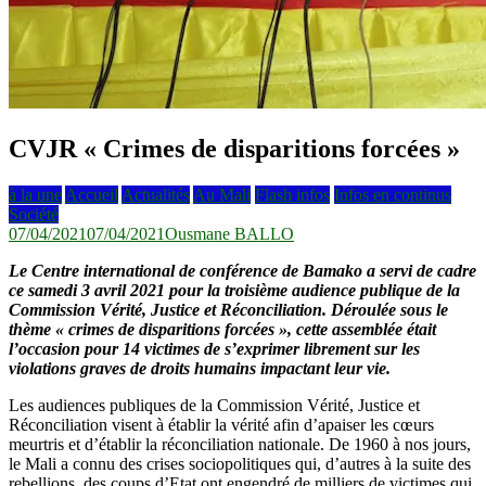
CVJR « Crimes de disparitions forcées »
à la une
Accueil
Actualités
Au Mali
Flash infos
Infos en continus
Société
07/04/2021
07/04/2021
Ousmane BALLO
Le Centre international de conférence de Bamako a servi de cadre
ce samedi 3 avril 2021 pour la troisième audience publique de la
Commission Vérité, Justice et Réconciliation. Déroulée sous le
thème « crimes de disparitions forcées », cette assemblée était
l’occasion pour 14 victimes de s’exprimer librement sur les
violations graves de droits humains impactant leur vie.
Les audiences publiques de la Commission Vérité, Justice et
Réconciliation visent à établir la vérité afin d’apaiser les cœurs
meurtris et d’établir la réconciliation nationale. De 1960 à nos jours,
le Mali a connu des crises sociopolitiques qui, d’autres à la suite des
rebellions, des coups d’Etat ont engendré de milliers de victimes qui