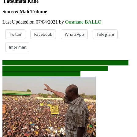
Fatoumata Kané
Source: Mali Tribune
Last Updated on 07/04/2021 by
Ousmane BALLO
Twitter
Facebook
WhatsApp
Telegram
Imprimer
Navigation
Mali : des témoignages émouvants sur la disparition de Fily Dabo
Sissoko, Hamadoun Dicko, Kassoum Touré, Cabral…
de
Niger: Les grands défis de l’ère Bazoum
l’article