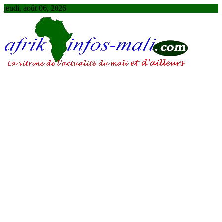
Skip
jeudi, août 06, 2026
to
content
AFRIKINFOS MALI
La vitrine de l'actualité du Mali et d'ailleurs