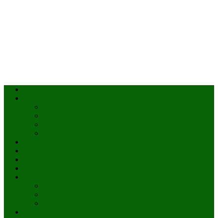
Accueil
Actualités
à la une
Au Mali
En afrique
Internationnal
Brèves
économie
Politique
Santé
Société
éducation
Culture
Faits divers
Sports