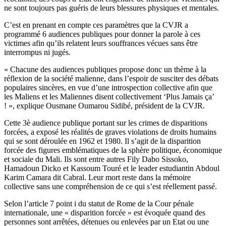
ne sont toujours pas guéris de leurs blessures physiques et mentales.
C’est en prenant en compte ces paramètres que la CVJR a
programmé 6 audiences publiques pour donner la parole à ces
victimes afin qu’ils relatent leurs souffrances vécues sans être
interrompus ni jugés.
« Chacune des audiences publiques propose donc un thème à la
réflexion de la société malienne, dans l’espoir de susciter des débats
populaires sincères, en vue d’une introspection collective afin que
les Maliens et les Maliennes disent collectivement ‘Plus Jamais ça’
! », explique Ousmane Oumarou Sidibé, président de la CVJR.
Cette 3è audience publique portant sur les crimes de disparitions
forcées, a exposé les réalités de graves violations de droits humains
qui se sont déroulée en 1962 et 1980. Il s’agit de la disparition
forcée des figures emblématiques de la sphère politique, économique
et sociale du Mali. Ils sont entre autres Fily Dabo Sissoko,
Hamadoun Dicko et Kassoum Touré et le leader estudiantin Abdoul
Karim Camara dit Cabral. Leur mort reste dans la mémoire
collective sans une compréhension de ce qui s’est réellement passé.
Selon l’article 7 point i du statut de Rome de la Cour pénale
internationale, une « disparition forcée » est évoquée quand des
personnes sont arrêtées, détenues ou enlevées par un Etat ou une