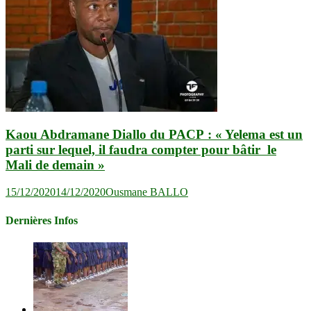
Kaou Abdramane Diallo du PACP : « Yelema est un
parti sur lequel, il faudra compter pour bâtir le
Mali de demain »
15/12/2020
14/12/2020
Ousmane BALLO
Dernières Infos