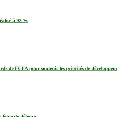
éalisé à 93 %
ards de FCFA pour soutenir les priorités de développem
e ligne de défense