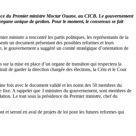
ésidence du Premier ministre Moctar Ouane, au CICB. Le gouvernement
l’organe unique de gestion. Pour le moment, le consensus se fait
er ministre a rencontré les partis politiques, les représentants de la
ésents un document présentant des possibles reformes et leurs
faire, le gouvernement a suggéré un comité stratégique d’orientation de
s sur la mise en place d’un organe de transition qui respectera la
rait de garder la direction chargée des élections, la Céni et le Cour
ine fois avec le document validé et les noms des 50 membres du
re fixe. A rappeler que 3 ministres du gouvernement, sont membres de
ndation. Le tout sous la présidence du Premier ministre, chef du
t et seront en aval de projets de loi pour les futures reformes qui