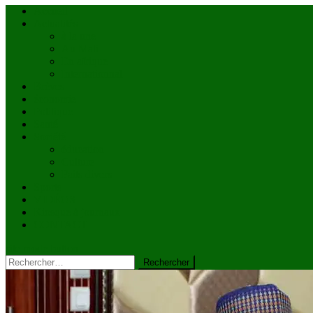
Accueil
Actualités
à la une
Au Mali
En afrique
Internationnal
Brèves
économie
Politique
Santé
Société
éducation
Culture
Faits divers
Sports
VIDÉOS
Kiosque à journaux
CONTACT
site mode button
Rechercher :