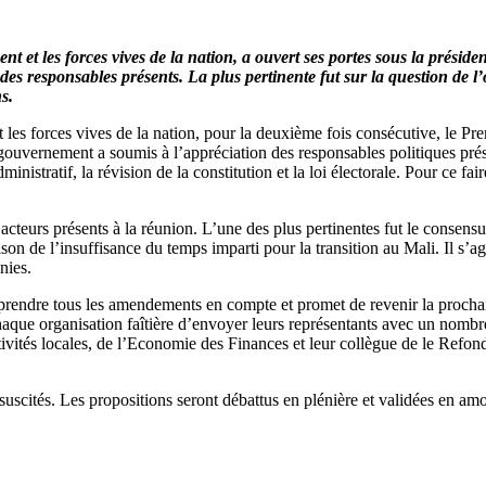
nt et les forces vives de la nation, a ouvert ses portes sous la pr
des responsables présents. La plus pertinente fut sur la question de 
s.
es forces vives de la nation, pour la deuxième fois consécutive, le Premi
Le gouvernement a soumis à l’appréciation des responsables politiques pr
ministratif, la révision de la constitution et la loi électorale. Pour ce 
acteurs présents à la réunion. L’une des plus pertinentes fut le consensu
n de l’insuffisance du temps imparti pour la transition au Mali. Il s’agi
nies.
 prendre tous les amendements en compte et promet de revenir la procha
haque organisation faîtière d’envoyer leurs représentants avec un nomb
lectivités locales, de l’Economie des Finances et leur collègue de le Refo
suscités. Les propositions seront débattus en plénière et validées en amon