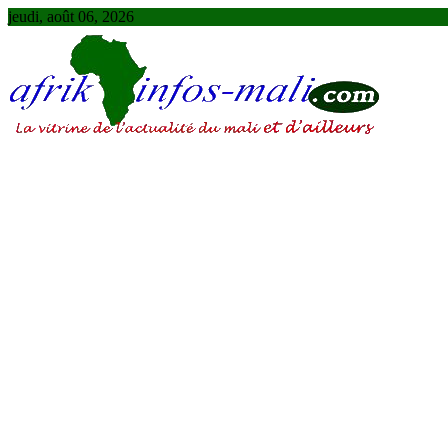
Skip
jeudi, août 06, 2026
to
content
AFRIKINFOS MALI
La vitrine de l'actualité du Mali et d'ailleurs