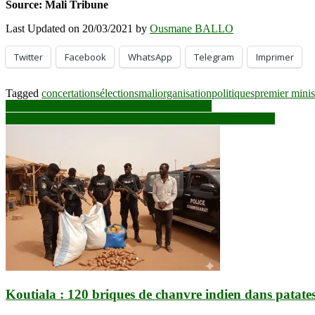
Source: Mali Tribune
Last Updated on 20/03/2021 by
Ousmane BALLO
Twitter
Facebook
WhatsApp
Telegram
Imprimer
Tagged
concertations
élections
mali
organisation
politiques
premier minis
Navigation
KAYES : arrestations de trafiquants de drogue
Mise en œuvre de l’accord de paix : le diagnostic de Annadif
de
l’article
Koutiala : 120 briques de chanvre indien dans patate