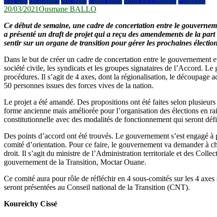
à la une
Actualités
Au Mali
Flash infos
Infos en continus
Politique
20/03/2021
Ousmane BALLO
Ce début de semaine, une cadre de concertation entre le gouverneme
a présenté un draft de projet qui a reçu des amendements de la part 
sentir sur un organe de transition pour gérer les prochaines élection
Dans le but de créer un cadre de concertation entre le gouvernement et l
société civile, les syndicats et les groupes signataires de l’Accord. 
procédures. Il s’agit de 4 axes, dont la régionalisation, le découpage ad
50 personnes issues des forces vives de la nation.
Le projet a été amandé. Des propositions ont été faites selon plusieurs 
forme ancienne mais améliorée pour l’organisation des élections en raiso
constitutionnelle avec des modalités de fonctionnement qui seront défi
Des points d’accord ont été trouvés. Le gouvernement s’est engagé à
comité d’orientation. Pour ce faire, le gouvernement va demander à c
droit. Il s’agit du ministre de l’Administration territoriale et des Col
gouvernement de la Transition, Moctar Ouane.
Ce comité aura pour rôle de réfléchir en 4 sous-comités sur les 4 axes 
seront présentées au Conseil national de la Transition (CNT).
Koureichy Cissé