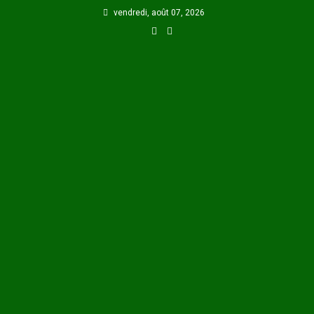
Skip
vendredi, août 07, 2026
to
content