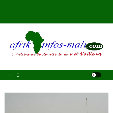
AFRIKINFOS MALI
La vitrine de l'actualité du Mali et d'ailleurs