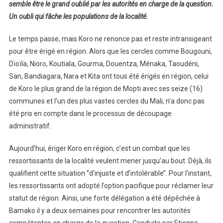
semble être le grand oublié par les autorités en charge de la question.
Un oubli qui fâche les populations de la localité.
Le temps passe, mais Koro ne renonce pas et reste intransigeant
pour être érigé en région. Alors que les cercles comme Bougouni,
Dïoïla, Nioro, Koutiala, Gourma, Douentza, Ménaka, Taoudéni,
San, Bandiagara, Nara et Kita ont tous été érigés en région, celui
de Koro le plus grand de la région de Mopti avec ses seize (16)
communes et l’un des plus vastes cercles du Mali, n’a donc pas
été pris en compte dans le processus de découpage
administratif.
Aujourd’hui, ériger Koro en région, c’est un combat que les
ressortissants de la localité veulent mener jusqu’au bout. Déjà, ils
qualifient cette situation ‘’d’injuste et d’intolérable’’. Pour l’instant,
les ressortissants ont adopté l’option pacifique pour réclamer leur
statut de région. Ainsi, une forte délégation a été dépêchée à
Bamako il y a deux semaines pour rencontrer les autorités
compétentes en charge de la question. Conduite par Etienne