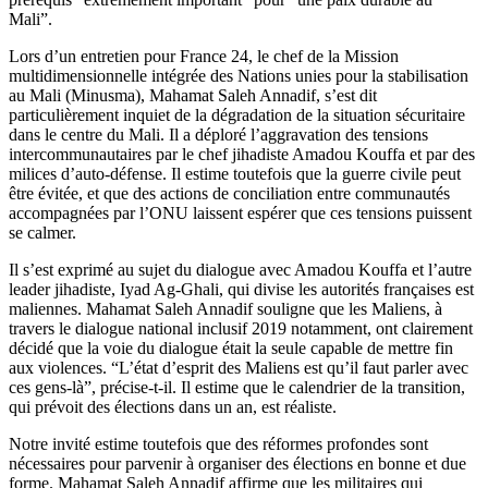
Mali”.
Lors d’un entretien pour France 24, le chef de la Mission
multidimensionnelle intégrée des Nations unies pour la stabilisation
au Mali (Minusma), Mahamat Saleh Annadif, s’est dit
particulièrement inquiet de la dégradation de la situation sécuritaire
dans le centre du Mali. Il a déploré l’aggravation des tensions
intercommunautaires par le chef jihadiste Amadou Kouffa et par des
milices d’auto-défense. Il estime toutefois que la guerre civile peut
être évitée, et que des actions de conciliation entre communautés
accompagnées par l’ONU laissent espérer que ces tensions puissent
se calmer.
Il s’est exprimé au sujet du dialogue avec Amadou Kouffa et l’autre
leader jihadiste, Iyad Ag-Ghali, qui divise les autorités françaises est
maliennes. Mahamat Saleh Annadif souligne que les Maliens, à
travers le dialogue national inclusif 2019 notamment, ont clairement
décidé que la voie du dialogue était la seule capable de mettre fin
aux violences. “L’état d’esprit des Maliens est qu’il faut parler avec
ces gens-là”, précise-t-il. Il estime que le calendrier de la transition,
qui prévoit des élections dans un an, est réaliste.
Notre invité estime toutefois que des réformes profondes sont
nécessaires pour parvenir à organiser des élections en bonne et due
forme. Mahamat Saleh Annadif affirme que les militaires qui