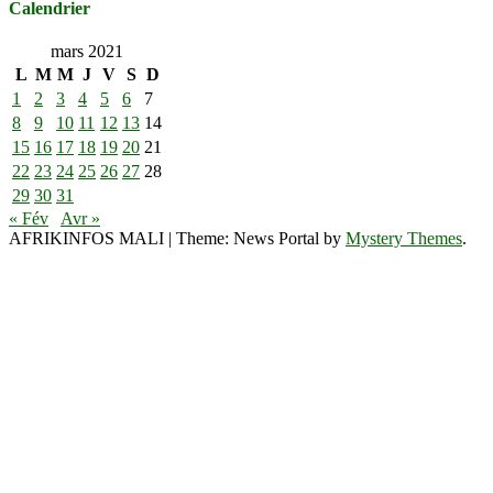
Calendrier
mars 2021
L
M
M
J
V
S
D
1
2
3
4
5
6
7
8
9
10
11
12
13
14
15
16
17
18
19
20
21
22
23
24
25
26
27
28
29
30
31
« Fév
Avr »
AFRIKINFOS MALI
|
Theme: News Portal by
Mystery Themes
.