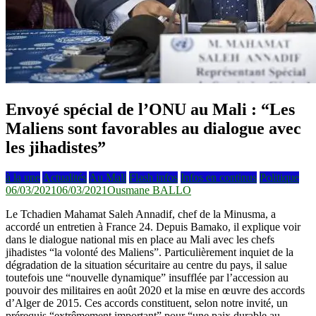
Envoyé spécial de l’ONU au Mali : “Les
Maliens sont favorables au dialogue avec
les jihadistes”
à la une
Actualités
Au Mali
Flash infos
Infos en continus
Politique
06/03/2021
06/03/2021
Ousmane BALLO
Le Tchadien Mahamat Saleh Annadif, chef de la Minusma, a
accordé un entretien à France 24. Depuis Bamako, il explique voir
dans le dialogue national mis en place au Mali avec les chefs
jihadistes “la volonté des Maliens”. Particulièrement inquiet de la
dégradation de la situation sécuritaire au centre du pays, il salue
toutefois une “nouvelle dynamique” insufflée par l’accession au
pouvoir des militaires en août 2020 et la mise en œuvre des accords
d’Alger de 2015. Ces accords constituent, selon notre invité, un
prérequis “extrêmement important” pour “une paix durable au