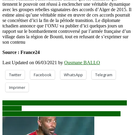
tiennent le pouvoir ont réussi à enclencher une véritable dynamique
avec les groupes rebelles signataires des accords d’Alger de 2015. Il
estime ainsi qu’une véritable mise en œuvre de ces accords pourrait
se concrétiser d’ici la fin de la période transition. Le diplomate
tchadien annonce que l’ONU va publier d’ici quelques jours un
rapport sur le bombardement controversé par l’armée française d’un
village dans la région de Bounti, tout en refusant de s’exprimer sur
son contenu
Source : France24
Last Updated on 06/03/2021 by
Ousmane BALLO
Twitter
Facebook
WhatsApp
Telegram
Imprimer
Navigation
Sénégal: situation tendue et indignation populaire après trois jours
d’émeutes
de
Manifestations au Sénégal : Après l’ONU, la CEDEAO réagit
l’article