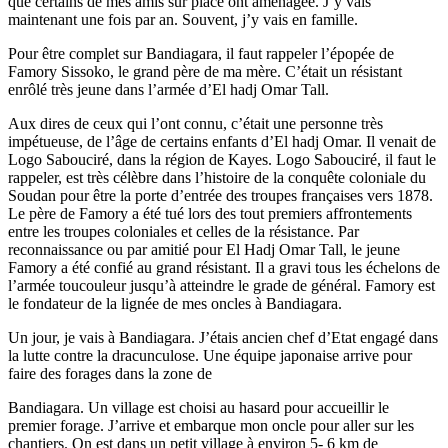
que certains de mes amis sur place ont aménagée. J’y vais
maintenant une fois par an. Souvent, j’y vais en famille.
Pour être complet sur Bandiagara, il faut rappeler l’épopée de
Famory Sissoko, le grand père de ma mère. C’était un résistant
enrôlé très jeune dans l’armée d’El hadj Omar Tall.
Aux dires de ceux qui l’ont connu, c’était une personne très
impétueuse, de l’âge de certains enfants d’El hadj Omar. Il venait de
Logo Sabouciré, dans la région de Kayes. Logo Sabouciré, il faut le
rappeler, est très célèbre dans l’histoire de la conquête coloniale du
Soudan pour être la porte d’entrée des troupes françaises vers 1878.
Le père de Famory a été tué lors des tout premiers affrontements
entre les troupes coloniales et celles de la résistance. Par
reconnaissance ou par amitié pour El Hadj Omar Tall, le jeune
Famory a été confié au grand résistant. Il a gravi tous les échelons de
l’armée toucouleur jusqu’à atteindre le grade de général. Famory est
le fondateur de la lignée de mes oncles à Bandiagara.
Un jour, je vais à Bandiagara. J’étais ancien chef d’Etat engagé dans
la lutte contre la dracunculose. Une équipe japonaise arrive pour
faire des forages dans la zone de
Bandiagara. Un village est choisi au hasard pour accueillir le
premier forage. J’arrive et embarque mon oncle pour aller sur les
chantiers. On est dans un petit village à environ 5- 6 km de