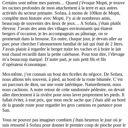
Certains sont même mes parents… Quand j’évoque Mopti, je trouve
les racines profondes de mon attachement à la terre et aux autres
activités du secteur primaire. Sofara, à moins de 100km de Mopti,
complète mon histoire avec Mopti. J’y ai de nombreux amis,
beaucoup de souvenirs des lieux de jeux… A Sofara, j’étais plutôt
éleveur. J’avais des amis des villages environnants qui étaient
bergers d’occasion, je les accompagnais au pâturage, on se
promenait dans la brousse. En outre, chaque jour, je devais aller au
parc pour chercher l’abonnement familial de lait qui était de 2 litres.
J’avais plaisir à regarder le berger traire les vaches et à boire le lait
tout chaud recueilli dans la petite calebasse. Pour tout dire, l’élevage
m’a beaucoup marqué. D’autre part, je suis petit fils et fils
d’opérateur économique.
Moi-même, j’en connais un bout des ficelles du négoce. De Sofara,
nous allions très souvent, à pied, au bord de la route bitumée. C’est
un parcours de 4km, sur une route latéritique. Naturellement, nous
nous cachions. A notre retour de cette randonnée pédestre, on devait
aller directement à la rivière pour nous laver proprement les pieds. Il
fallait éviter, à tout prix, que mon oncle sache que j’étais allé au bord
de la grande route pour regarder les gros camions en partance pour
San.
Vous ne pouvez pas imaginer combien j’étais heureux le jour où je
suis retourné à Sofara pour donner le premier coup de pioche pour le