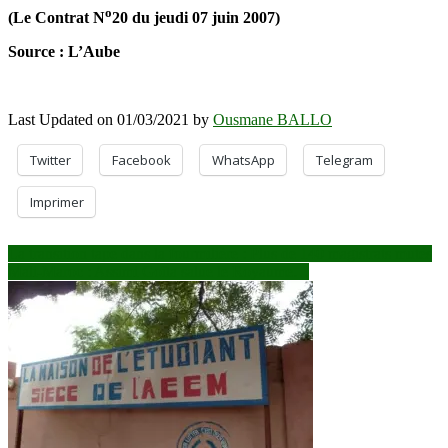
o
(Le Contrat N
20 du jeudi 07 juin 2007)
Source : L’Aube
Last Updated on 01/03/2021 by
Ousmane BALLO
Twitter
Facebook
WhatsApp
Telegram
Imprimer
Navigation
La transition tape dans la fourmilière : Plus de 140 magistrats mutés
Mali-Maroc : Assimi Goïta salue le Royaume…
de
l’article