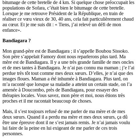
bitumage de cette bretelle de 4 km. Si quelque chose préoccupait les
populations de Sofara, c’était bien le bitumage de cette bretelle.
Lorsque je me retrouve Président de la République, en train de
réaliser ce vœu vieux de 30, 40 ans, cela fait particulièrement chaud
au cœur. Et je me suis dit : « Tiens, j’ai relevé un défi de mon
enfance».
Bandiagara ?
Mon grand-père est de Bandiagara ; il s’appelle Boubou Sissoko.
Son père s’appelait Famory dont nous reparlerons plus tard. Ma
mère est de Bandiagara. Il y a une très grande famille de mes oncles
et de mes tantes à Bandiagara. Je n’ai pas connu ma maman ; j’e l’ai
perdue très tôt tout comme mes deux sœurs. D’elles, je n’ai que des
images floues. Maman a été inhumée à Bandiagara. Plus tard, on
m’a raconté que lorsque sa maladie a atteint un certain stade, on l’a
amenée à Doucombo, près de Bandiagara, pour essayer des
thérapies locales. Vous savez, mon père et moi, nous étions très
proches et il me racontait beaucoup de choses.
Mais, il s’est toujours refusé de me parler de ma mère et de mes
deux sœurs. Quand il a perdu ma mère et mes deux sœurs, ça dû
être une épreuve dont il ne s’est jamais remis. Je n’ai jamais voulu
lui faire de la peine en lui exigeant de me parler de ces trois
personnes.