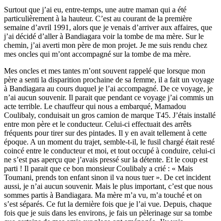
Surtout que j’ai eu, entre-temps, une autre maman qui a été
particulièrement à la hauteur. C’est au courant de la première
semaine d’avril 1991, alors que je venais d’arriver aux affaires, que
j’ai décidé d’aller à Bandiagara voir la tombe de ma mère. Sur le
chemin, j’ai averti mon père de mon projet. Je me suis rendu chez
mes oncles qui m’ont accompagné sur la tombe de ma mère.
Mes oncles et mes tantes m’ont souvent rappelé que lorsque mon
père a senti la disparition prochaine de sa femme, il a fait un voyage
à Bandiagara au cours duquel je l’ai accompagné. De ce voyage, je
n’ai aucun souvenir. Il parait que pendant ce voyage j’ai commis un
acte terrible. Le chauffeur qui nous a embarqué, Mamadou
Coulibaly, conduisait un gros camion de marque T45. J’étais installé
entre mon père et le conducteur. Celui-ci effectuait des arrêts
fréquents pour tirer sur des pintades. Il y en avait tellement à cette
époque. A un moment du trajet, semble-t-il, le fusil chargé était resté
coincé entre le conducteur et moi, et tout occupé à conduire, celui-ci
ne s’est pas aperçu que j’avais pressé sur la détente. Et le coup est
parti ! Il parait que ce bon monsieur Coulibaly a crié : « Mais
Toumani, prends ton enfant sinon il va nous tuer ». De cet incident
aussi, je n’ai aucun souvenir. Mais le plus important, c’est que nous
sommes partis à Bandiagara. Ma mère m’a vu, m’a touché et on
s’est séparés. Ce fut la dernière fois que je l’ai vue. Depuis, chaque
fois que je suis dans les environs, je fais un pèlerinage sur sa tombe