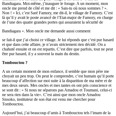
Bandiagara. Moi-même, j’inaugure le forage. A un moment, mon
oncle me prend de côté et me dit : « Sais-tu où nous sommes ? ».
Non ! « Ici, c’est Saré Famory, me dit-il, le village de Famory. C’est
là qu’il y avait le poste avancé de l’Etat-major de Famory, en charge
de l’une des quatre grandes portes qui assuraient la sécurité de
Bandiagara ». Mon oncle me demande aussi comment
se fait-il que j’ai choisi ce village. Je lui réponds que c‘est pur hasard
et que dans cette affaire, je n’avais strictement rien décidé. On a
chahuté ensuite et on est repartis. C’est dire que parfois, tout ne peut
être pur hasard, il y a souvent la main du destin.
Tombouctou ?
A un certain moment de mon enfance, il semble que mon père me
choyait un peu trop. On peut le comprendre, c’est humain qu’il porte
beaucoup d’affection sur moi suite à la disparition de ma mère et de
mes deux sœurs. Mes oncles et mes tantes en ont pris conscience et
se sont dit : « Si nous ne séparons pas Amadou et Toumani, celui-ci
ne sera rien dans la vie». C’est ainsi que mon oncle Amadou
Sissoko, instituteur de son état est venu me chercher pour
Tombouctou.
Aujourd’hui, j’ai beaucoup d’amis à Tombouctou tels l’imam de la