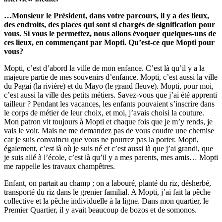
…Monsieur le Président, dans votre parcours, il y a des lieux,
des endroits, des places qui sont si chargés de signification pour
vous. Si vous le permettez, nous allons évoquer quelques-uns de
ces lieux, en commençant par Mopti. Qu’est-ce que Mopti pour
vous?
Mopti, c’est d’abord la ville de mon enfance. C’est là qu’il y a la
majeure partie de mes souvenirs d’enfance. Mopti, c’est aussi la ville
du Pagai (la rivière) et du Mayo (le grand fleuve). Mopti, pour moi,
c’est aussi la ville des petits métiers. Savez-vous que j’ai été apprenti
tailleur ? Pendant les vacances, les enfants pouvaient s’inscrire dans
le corps de métier de leur choix, et moi, j’avais choisi la couture.
Mon patron vit toujours à Mopti et chaque fois que je m’y rends, je
vais le voir. Mais ne me demandez pas de vous coudre une chemise
car je suis convaincu que vous ne pourrez pas la porter. Mopti,
également, c’est là où je suis né et c’est aussi là que j’ai grandi, que
je suis allé à l’école, c’est là qu’il y a mes parents, mes amis… Mopti
me rappelle les travaux champêtres.
Enfant, on partait au champ ; on a labouré, planté du riz, désherbé,
transporté du riz dans le grenier familial. A Mopti, j’ai fait la pêche
collective et la pêche individuelle à la ligne. Dans mon quartier, le
Premier Quartier, il y avait beaucoup de bozos et de somonos.