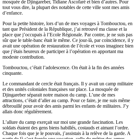
mosquée de Djingareber, Tidiane Ascofaré et bien d’autres. Pour
tout vous dire, la plupart des notables de cette ville sont mes amis
d’enfance.
Pour la petite histoire, lors d’un de mes voyages à Tombouctou, en
tant que Président de la République, j’ai retrouvé ma classe et la
place que j’occupais à l’Ecole Régionale. Par contre, je ne suis pas
sûr que le table-banc était le même. Ce jour-là, par coïncidence, il y
avait une opération de restauration de l’école et vous imaginez bien
que j’étais heureux de participer à l’opération en apportant ma
modeste contribution.
Tombouctou, c’était l’adolescence. On était à la fin des années
cinquante.
Le commandant de cercle était français. Il y avait un camp militaire
et des unités coloniales françaises sur place. La mosquée de
Djingareber séparait notre maison du camp. L’une de mes
attractions, c’était d’aller au camp. Pour ce faire, je me suis même
débrouillé pour avoir des amis parmi les enfants de militaires. J’y
allais donc régulièrement.
L’allure du camp exerçait sur moi une grande fascination. Les
soldats étaient des gens biens habillés, costauds et aimant l’ordre.
Chaque fois que je le pouvais, j’assistais à la relève de la garde. A
partir de là s’est forgée une vocation, celle du métier des armes.