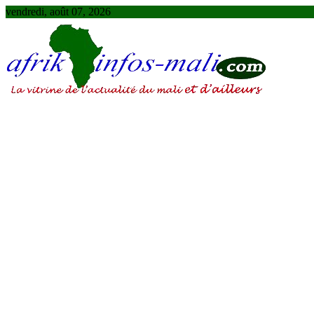
Skip
vendredi, août 07, 2026
to
content
AFRIKINFOS MALI
La vitrine de l'actualité du Mali et d'ailleurs