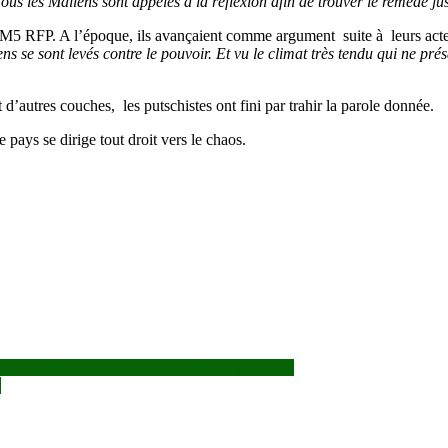
ous les Maliens sont appelés à la réflexion afin de trouver le remède 
 M5 RFP. A l’époque, ils avançaient comme argument suite à leurs actes:
s se sont levés contre le pouvoir. Et vu le climat très tendu qui ne pré
d’autres couches, les putschistes ont fini par trahir la parole donnée.
e pays se dirige tout droit vers le chaos.
res et rester attaché aux religions importées »
i