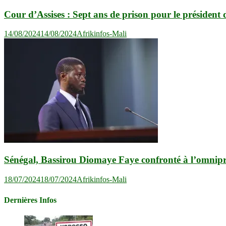
Cour d’Assises : Sept ans de prison pour le présiden
14/08/2024
14/08/2024
Afrikinfos-Mali
Sénégal, Bassirou Diomaye Faye confronté à l’omnipr
18/07/2024
18/07/2024
Afrikinfos-Mali
Dernières Infos