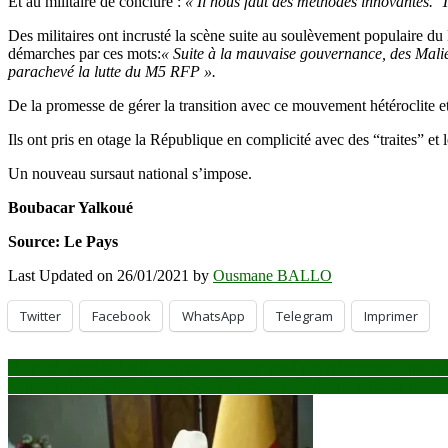
Et au militaire de conclure :
« Il nous faut des méthodes innovantes. T
Des militaires ont incrusté la scène suite au soulèvement populaire du
démarches par ces mots:
« Suite à la mauvaise gouvernance, des Malien
parachevé la lutte du M5 RFP ».
De la promesse de gérer la transition avec ce mouvement hétéroclite et 
Ils ont pris en otage la République en complicité avec des “traites” et l
Un nouveau sursaut national s’impose.
Boubacar Yalkoué
Source: Le Pays
Last Updated on 26/01/2021 by
Ousmane BALLO
Twitter
Facebook
WhatsApp
Telegram
Imprimer
Navigation
Dr Fodé Moussa Sidibé, donso : « On ne peut pas promouvoir nos cultu
​Mali : le président Bah N’Daw en visite de travail en France ce mard
de
l’article