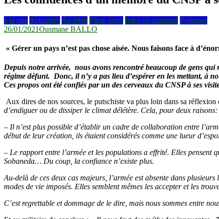
à la une
Actualités
Au Mali
Flash infos
Infos en continus
Politique
26/01/2021
Ousmane BALLO
« Gérer un pays n’est pas chose aisée. Nous faisons face à d’énor
Depuis notre arrivée, nous avons rencontré beaucoup de gens qui no
régime défunt. Donc, il n’y a pas lieu d’espérer en les mettant, à no
Ces propos ont été confiés par un des cerveaux du CNSP à ses visit
Aux dires de nos sources, le putschiste va plus loin dans sa réflexion 
d’endiguer ou de dissiper le climat délétère. Cela, pour deux raisons:
– Il n’est plus possible d’établir un cadre de collaboration entre l’ar
début de leur création, ils étaient considérés comme une lueur d’espoi
– Le rapport entre l’armée et les populations a effrité. Elles pensent
Sobaneda… Du coup, la confiance n’existe plus.
Au-delà de ces deux cas majeurs, l’armée est absente dans plusieurs l
modes de vie imposés. Elles semblent mêmes les accepter et les trouve
C’est regrettable et dommage de le dire, mais nous sommes entre nous ci