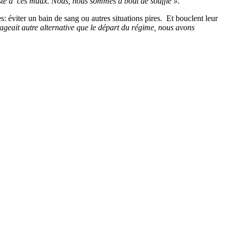
juste à ces maux. Nous, nous sommes à bout de souffle ».
 éviter un bain de sang ou autres situations pires. Et bouclent leur
sageait autre alternative que le départ du régime, nous avons