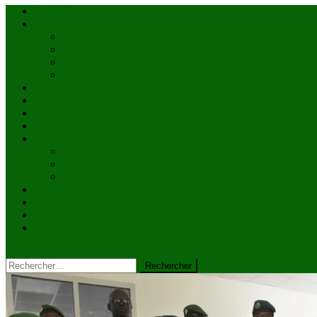
Accueil
Actualités
à la une
Au Mali
En afrique
Internationnal
Brèves
économie
Politique
Santé
Société
éducation
Culture
Faits divers
Sports
VIDÉOS
Kiosque à journaux
CONTACT
site mode button
Rechercher :