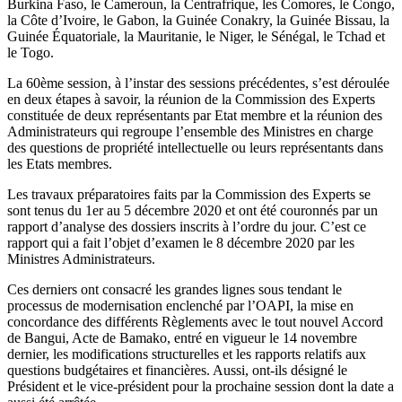
Burkina Faso, le Cameroun, la Centrafrique, les Comores, le Congo,
la Côte d’Ivoire, le Gabon, la Guinée Conakry, la Guinée Bissau, la
Guinée Équatoriale, la Mauritanie, le Niger, le Sénégal, le Tchad et
le Togo.
La 60ème session, à l’instar des sessions précédentes, s’est déroulée
en deux étapes à savoir, la réunion de la Commission des Experts
constituée de deux représentants par Etat membre et la réunion des
Administrateurs qui regroupe l’ensemble des Ministres en charge
des questions de propriété intellectuelle ou leurs représentants dans
les Etats membres.
Les travaux préparatoires faits par la Commission des Experts se
sont tenus du 1er au 5 décembre 2020 et ont été couronnés par un
rapport d’analyse des dossiers inscrits à l’ordre du jour. C’est ce
rapport qui a fait l’objet d’examen le 8 décembre 2020 par les
Ministres Administrateurs.
Ces derniers ont consacré les grandes lignes sous tendant le
processus de modernisation enclenché par l’OAPI, la mise en
concordance des différents Règlements avec le tout nouvel Accord
de Bangui, Acte de Bamako, entré en vigueur le 14 novembre
dernier, les modifications structurelles et les rapports relatifs aux
questions budgétaires et financières. Aussi, ont-ils désigné le
Président et le vice-président pour la prochaine session dont la date a