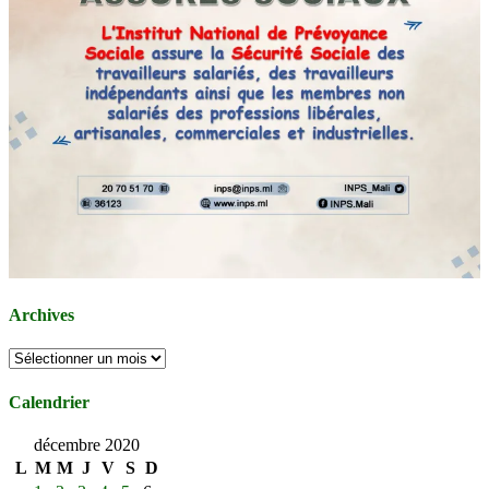
Archives
Archives
Calendrier
décembre 2020
L
M
M
J
V
S
D