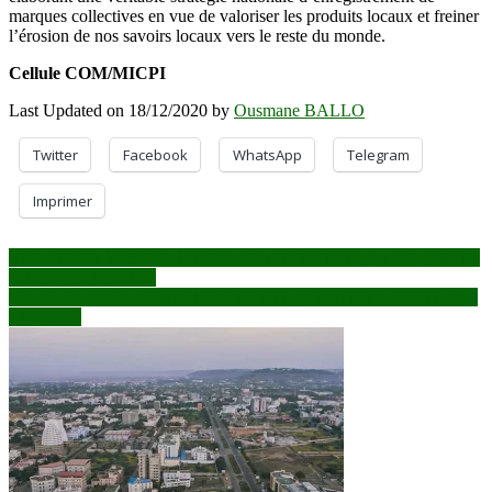
marques collectives en vue de valoriser les produits locaux et freiner
l’érosion de nos savoirs locaux vers le reste du monde.
Cellule COM/MICPI
Last Updated on 18/12/2020 by
Ousmane BALLO
Twitter
Facebook
WhatsApp
Telegram
Imprimer
Navigation
Mali: affaibli, le chef de la milice Dan Na Ambassagou interpelle les
autorités de transition
de
Guinée: controverse après la mort d’un opposant politique en prison
l’article
à Conakry