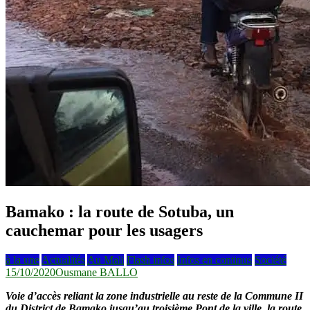
Bamako : la route de Sotuba, un
cauchemar pour les usagers
à la une
Actualités
Au Mali
Flash infos
Infos en continus
Société
15/10/2020
Ousmane BALLO
Voie d’accès reliant la zone industrielle au reste de la Commune II
du District de Bamako jusqu’au troisième Pont de la ville, la route