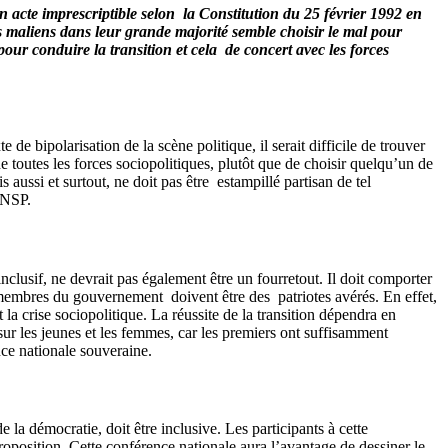
cte imprescriptible selon la Constitution du 25 février 1992 en
s maliens dans leur grande majorité semble choisir le mal pour
 pour conduire la transition et cela de concert avec les forces
e de bipolarisation de la scène politique, il serait difficile de trouver
 toutes les forces sociopolitiques, plutôt que de choisir quelqu’un de
s aussi et surtout, ne doit pas être estampillé partisan de tel
CNSP.
inclusif, ne devrait pas également être un fourretout. Il doit comporter
embres du gouvernement doivent être des patriotes avérés. En effet,
 la crise sociopolitique. La réussite de la transition dépendra en
t sur les jeunes et les femmes, car les premiers ont suffisamment
nce nationale souveraine.
 la démocratie, doit être inclusive. Les participants à cette
 proposition. Cette conférence nationale aura l’avantage de dessiner le