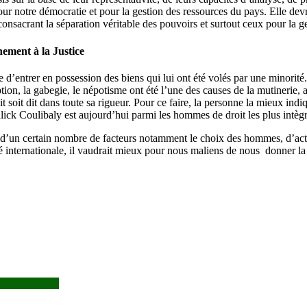
pour notre démocratie et pour la gestion des ressources du pays. Elle de
onsacrant la séparation véritable des pouvoirs et surtout ceux pour la ge
nement à la Justice
 d’entrer en possession des biens qui lui ont été volés par une minorité.
uption, la gabegie, le népotisme ont été l’une des causes de la mutinerie, 
oit soit dit dans toute sa rigueur. Pour ce faire, la personne la mieux in
ck Coulibaly est aujourd’hui parmi les hommes de droit les plus intègre
nd d’un certain nombre de facteurs notamment le choix des hommes, d’acti
é internationale, il vaudrait mieux pour nous maliens de nous donner la 
attend son tour