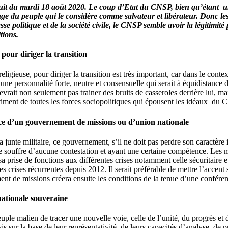
t du mardi 18 août 2020. Le coup d’Etat du CNSP, bien qu’étant un a
ge du peuple qui le considère comme salvateur et libérateur. Donc le
sse politique et de la société civile, le CNSP semble avoir la légitimité
tions.
pour diriger la transition
ligieuse, pour diriger la transition est très important, car dans le context
personnalité forte, neutre et consensuelle qui serait à équidistance de
evrait non seulement pas trainer des bruits de casseroles derrière lui, mai
ntiment de toutes les forces sociopolitiques qui épousent les idéaux du 
ace d’un gouvernement de missions ou d’union nationale
a junte militaire, ce gouvernement, s’il ne doit pas perdre son caractère 
souffre d’aucune contestation et ayant une certaine compétence. Les m
 prise de fonctions aux différentes crises notamment celle sécuritaire et
des crises récurrentes depuis 2012. Il serait préférable de mettre l’accen
ent de missions créera ensuite les conditions de la tenue d’une confére
ationale souveraine
le malien de tracer une nouvelle voie, celle de l’unité, du progrès et de
sis sur la base de leur représentativité, de leurs capacités d’analyse, de