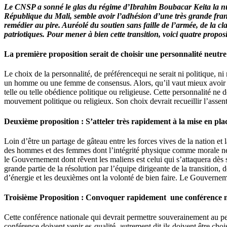
Le CNSP a sonné le glas du régime d’Ibrahim Boubacar Keita la nui
République du Mali, semble avoir l’adhésion d’une très grande fran
remédier au pire. Auréolé du soutien sans faille de l’armée, de la cla
patriotiques. Pour mener à bien cette transition, voici quatre proposi
La première proposition serait de choisir une personnalité neutre 
Le choix de la personnalité, de préférencequi ne serait ni politique, ni re
un homme ou une femme de consensus. Alors, qu’il vaut mieux avoir une 
telle ou telle obédience politique ou religieuse. Cette personnalité ne d
mouvement politique ou religieux. Son choix devrait recueillir l’asse
Deuxième proposition : S’atteler très rapidement à la mise en pl
Loin d’être un partage de gâteau entre les forces vives de la nation et l
des hommes et des femmes dont l’intégrité physique comme morale ne 
le Gouvernement dont rêvent les maliens est celui qui s’attaquera dès sa
grande partie de la résolution par l’équipe dirigeante de la transition, 
d’énergie et les deuxièmes ont la volonté de bien faire. Le Gouvernem
Troisième Proposition : Convoquer rapidement une conférence n
Cette conférence nationale qui devrait permettre souverainement au peup
conférence doivent venir es-qualité, autrement dit,ils doivent être choi