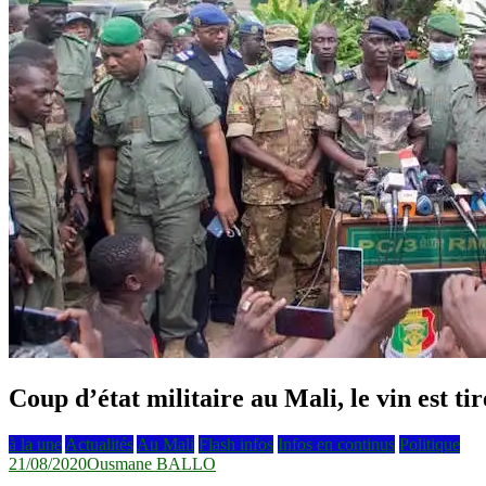
Coup d’état militaire au Mali, le vin est ti
à la une
Actualités
Au Mali
Flash infos
Infos en continus
Politique
21/08/2020
Ousmane BALLO