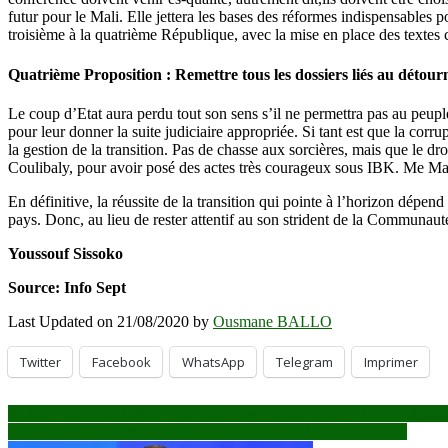
futur pour le Mali. Elle jettera les bases des réformes indispensables 
troisième à la quatrième République, avec la mise en place des textes c
Quatrième Proposition : Remettre tous les dossiers liés au détour
Le coup d’Etat aura perdu tout son sens s’il ne permettra pas au peuple
pour leur donner la suite judiciaire appropriée. Si tant est que la corr
la gestion de la transition. Pas de chasse aux sorcières, mais que le dr
Coulibaly, pour avoir posé des actes très courageux sous IBK. Me Mali
En définitive, la réussite de la transition qui pointe à l’horizon dépe
pays. Donc, au lieu de rester attentif au son strident de la Communaut
Youssouf Sissoko
Source: Info Sept
Last Updated on 21/08/2020 by
Ousmane BALLO
Twitter
Facebook
WhatsApp
Telegram
Imprimer
Navigation
Mali: la junte s’entretient avec les partis proches d’IBK, l’opposition 
Colonel Assimi Goïta : Un homme de terrain à la tête du CNSP
de