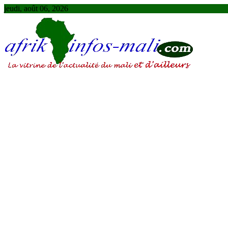
Skip
jeudi, août 06, 2026
to
content
AFRIKINFOS MALI
La vitrine de l'actualité du Mali et d'ailleurs