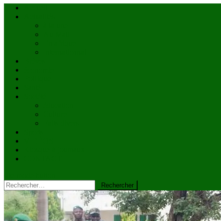
Accueil
Actualités
à la une
Au Mali
En afrique
Internationnal
Brèves
économie
Politique
Santé
Société
éducation
Culture
Faits divers
Sports
VIDÉOS
Kiosque à journaux
CONTACT
site mode button
Rechercher :