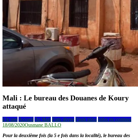
Mali : Le bureau des Douanes de Koury
attaqué
à la une
Accueil
Au Mali
Faits divers
Flash infos
Infos en continus
18/08/2020
Ousmane BALLO
Pour la deuxième fois (la 5 e fois dans la localité), le bureau des