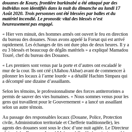
douanes de Koury, frontière burkinabé a été attaqué par des
individus non identifiés dans la nuit du dimanche au lundi 17
Août 2020. Trois personnes ont été blessées par balles et du
matériel incendié. Le pronostic vital des blessés n’est
heureusement pas engagé.
« Hier vers minuit, des hommes armés ont ouvert le feu en direction
du bureau des douanes. Nous avons appelé la Forsat qui est arrivé
rapidement. Les échanges de tirs ont dure plus de deux heures. Il y a
eu 3 blessés et beaucoup de dégâts matériels » a expliqué Mamadou
Touré, chef du bureau des Douanes.
« Les premiers sont venus par la porte et d’autres ont escaladé le
mur de la cour. Ils ont crié (Allahou Akbar) avant de commencer à
pilonner les locaux à l’arme lourde » a détaillé Hachim Simpara qui
a décompté une dizaine d’assaillants.
Selon les témoins, le professionnalisme des forces antiterroristes a
permis de sauver des vies humaines. « Nous sommes venus pour les
gens qui travaillent pour le Gouvernement » a lancé un assaillant
selon un autre témoin.
Au passage des responsables locaux (Douane, Police, Protection
civile, Administration territoriale et Chefferie traditionnelle), les
agents des douanes sont sous le choc d’une nuit agitée. Le Directeur