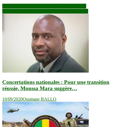
Navigation
Dengue : Maladie transmise par les moustiques
Mali- Gao : Deux morts au cours d’un braquage
de
l’article
Concertations nationales : Pour une transition
réussie, Moussa Mara suggère…
10/09/2020
Ousmane BALLO