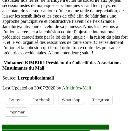
dissuader nos frères de la Libye à éviter de souscrire aux projets
sécessionnistes démoniaques et sataniques visant leur pays, en
acceptant de s’asseoir autour d’une même table de négociation, de
laisser les sensibilités et les égos de côté afin de bâtir dans une
approche participative et constructive l’avenir de l’ex Grande
Jamahiriya libyenne et celui de sa jeunesse. Nous les invitons à
l’union sacrée, et à la cohésion contre l’injustice internationale
prédatrice caractérisée par la loi de la jungle : « la raison du plus fort
», et le vol organisé des ressources de toute sorte. C’est seulement
l’union et la cohésion qui feront notre force contre les puissances
prédatrices occidentales. A bon entendeur ; salut !
Mohamed KIMBIRI
Président du Collectif des Associations
Musulmanes du Mali
Source
:
Lerepublicainmali
Last Updated on 30/07/2020 by
Afrikinfos-Mali
Twitter
Facebook
WhatsApp
Telegram
Imprimer
Navigation
Mali: Saccage des locaux de l’Assemblée nationale Moffa