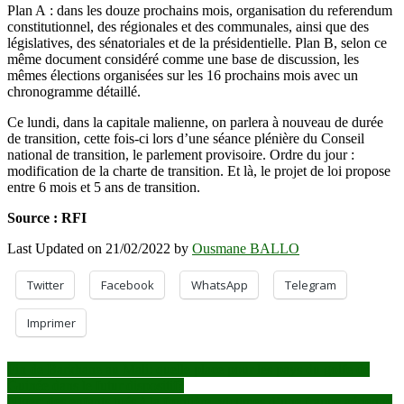
Plan A : dans les douze prochains mois, organisation du referendum
constitutionnel, des régionales et des communales, ainsi que des
législatives, des sénatoriales et de la présidentielle. Plan B, selon ce
même document considéré comme une base de discussion, les
mêmes élections organisées sur les 16 prochains mois avec un
chronogramme détaillé.
Ce lundi, dans la capitale malienne, on parlera à nouveau de durée
de transition, cette fois-ci lors d’une séance plénière du Conseil
national de transition, le parlement provisoire. Ordre du jour :
modification de la charte de transition. Et là, le projet de loi propose
entre 6 mois et 5 ans de transition.
Source : RFI
Last Updated on 21/02/2022 by
Ousmane BALLO
Twitter
Facebook
WhatsApp
Telegram
Imprimer
Navigation
Fin de Barkhane au Mali: quelle place pour les pays du golfe de
Guinée dans le futur dispositif?
de
Niger: des enfants tués à la frontière, victimes d’une frappe aérienne