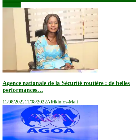
l’article
nigériane
Agence nationale de la Sécurité routière : de belles
performances…
11/08/2022
11/08/2022
Afrikinfos-Mali