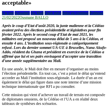
acceptable»
à la une
Actualités
Au Mali
Flash infos
Infos en continus
Politique
21/02/2022
Ousmane BALLO
Après le coup d’Etat d’août 2020, la junte malienne et la Cédéao
avaient prévu des élections présidentielle et législatives pour fin
février 2022. Après le second coup d’Etat de mai 2021, les
militaires ont proposé un nouveau délai de 5 ans à la Cédéao, et
ensuite 4 ans. L’institution sous-régionale a catégoriquement
refusé. Lors du dernier sommet UA-UE à Bruxelles, Nana Akufo-
Addo, résident du Ghana et président en exercice de la Cédéao a
affirmé que lui et ses pairs envisagent d’accepter une transition
d’une année supplémentaire au Mali.
En une année, le Mali doit être en mesure d’organiser au moins
l’élection présidentielle. En tout cas, c’est a priori le délai qu’entend
accorder au Mali l’institution sous-régionale. La durée d’un an est
également le délai qui figure dans une note interne d’une mission
technique internationale que RFI a pu consulter.
Cette mission qui vient d’achever un travail de terrain est composée
de diplomates onusiens, de la Cédéao et l’UA a en réalité deux
tableaux de synthèses des scénarios.