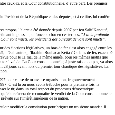
entre ceux-ci, et la Cour constitutionnelle, d’autre part. Les premiers
du Président de la République et des députés, et à ce titre, lui confère
es propos, l’alerte a été donnée depuis 2007 par feu Salif Kanouté,
’estimant impuissant, enfonce le clou en ces termes,
“J’ai la profonde
a Cour sont muets, les présidents des bureaux de vote sont muets”.
r des élections législatives, un bras de fer s’est alors engagé entre les
roît, n’était autre qu’Ibrahim Boubacar Keïta ? Ce bras de fer, exacerbé
e prévue pour le 11 mai de la même année, pour les mêmes motifs que
ctoral valide. La Cour constitutionnelle, à juste raison ou pas, va alors
nt 28 jours avant, lors du premier tour chaotique des législatives. La
tion.
l 1997 pour cause de mauvaise organisation, le gouvernement a
997. C’est là où nous avons trébuché pour la première fois, la
sser le tir, dans un total respect du processus démocratique.
qu’elle refusera de reconnaitre le verdict de la Cour constitutionnelle
révalu sur l’intérêt supérieur de la nation.
uloir modifier la constitution pour briguer un troisième mandat. Il