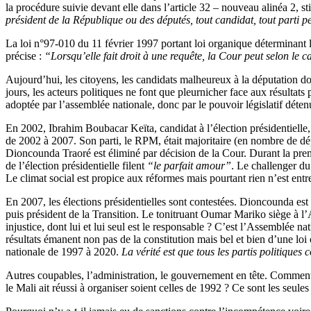
la procédure suivie devant elle dans l’article 32 – nouveau alinéa 2, st
président de la République ou des députés, tout candidat, tout parti pe
La loi n°97-010 du 11 février 1997 portant loi organique déterminant le
précise :
“Lorsqu’elle fait droit à une requête, la Cour peut selon le c
Aujourd’hui, les citoyens, les candidats malheureux à la députation don
jours, les acteurs politiques ne font que pleurnicher face aux résultats 
adoptée par l’assemblée nationale, donc par le pouvoir législatif déte
En 2002, Ibrahim Boubacar Keïta, candidat à l’élection présidentielle, 
de 2002 à 2007. Son parti, le RPM, était majoritaire (en nombre de dé
Dioncounda Traoré est éliminé par décision de la Cour. Durant la prem
de l’élection présidentielle filent
“le parfait amour”
. Le challenger du
Le climat social est propice aux réformes mais pourtant rien n’est entre
En 2007, les élections présidentielles sont contestées. Dioncounda est
puis président de la Transition. Le tonitruant Oumar Mariko siège à l’As
injustice, dont lui et lui seul est le responsable ? C’est l’Assemblée na
résultats émanent non pas de la constitution mais bel et bien d’une lo
nationale de 1997 à 2020.
La vérité est que tous les partis politiques
Autres coupables, l’administration, le gouvernement en tête. Comment
le Mali ait réussi à organiser soient celles de 1992 ? Ce sont les seules