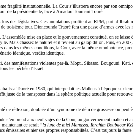
ême fragilité institutionnelle. La Cour s’illustrera encore par son om
tour de la présidentielle, face à Amadou Toumani Touré.
ix lors des législatives. Ces annulations profitent au RPM, parti d’Ibrah
s de troisième tour. Dioncounda Traoré fera une passe d’armes avec les 
. L’assemblée mise en place et le gouvernement constitué, on se laisse d
ylle. Mais chassez le naturel et il revient au galop dit-on. Puis, en 200
ées dans les mêmes conditions, la Cour, avec la même omnipotence, prend 
énario identique, verdict identique.
-ci, des manifestations violentes par-là. Mopti, Sikasso, Bougouni, Ka
tous les péchés d’Israël.
aba Issa Traoré en 1980, qui interpellait les Maliens à l’époque sur leur
ffit juste de la transposer dans la sphère politique actuelle pour retrou
cité de réflexion, doublée d’un syndrome de déni de grossesse ou peut
nde s’en prend aux neuf sages de la Cour, au gouvernement malien et au
, maintenant ce serait
“la lune de miel Manassa, Ibrahim Boubacar Ke
s émissaires et nier ses propres responsabilités. C’est toujours la faute