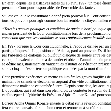
En effet, depuis les législatives ratées du 13 avril 1997, un fossé énorm
prenant la Cour pour responsables de l’ensemble des fautes.
S’il est vrai que le constituant a donné plein pouvoir à la Cour constitu
tous les pouvoirs pour agir comme bon lui semble, le citoyen malien et
“Tous les acteurs politiques et candidats de quelque bord politique qu
ancien président de la Cour constitutionnelle lors de la proclamation de
conviction que tous les candidats se sont confortablement installés d
En 1997, lorsque la Cour constitutionnelle, à l’époque dirigée par un ba
partis politiques de l’opposition et l’Adema, parti au pouvoir. Est-il 
par l’absence de dialogue ou plutôt un dialogue de sourds entre les d
ceux qui l’avaient conduite à demander et obtenir l’annulation du premie
se dédire magistralement en validant les résultats de l’élection préside
suite : cinq années de tension politique émaillées par la mort d’un fon
Cette première expérience va mettre en lumière les graves fragilités d
maintenu le calendrier électoral en arguant d’un vide constitutionnel.
démocratie malienne est tombée à terre. Depuis cette date, les acteurs 
L’opposition, qui était dans son plein droit de contester le scrutin du
et d’accepter la légitimité du Président Alpha Oumar Konaré pour son se
Lorsqu’Alpha Oumar Konaré engage le débat sur la révision constitutionn
fera contre mauvaise fortune bon cœur et renoncera à sa réforme.