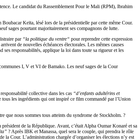
nipotence. Le candidat du Rassemblement Pour le Mali (RPM), Ibrahim
im Boubacar Keïta, lésé lors de la présidentielle par cette même Cour.
neuf sages pourtant majoritairement ses compagnons de lutte.
istraire par
“la politique du ventre“
pour reprendre cette expression
7, arrivent de nouvelles échéances électorales. Les mêmes causes
ses responsabilités, applique la loi dans toute sa rigueur et les
ti, communes I, V et VI de Bamako. Les neuf sages de la Cour
 responsabilité collective dans les cas
“d’enfants adultérins et
ver tous les ingrédients qui ont inspiré ce film commandé par l’Union
 être que nous sommes tous atteints du syndrome de Stockholm. ?
 président de la République. Avant, c’était Alpha Oumar Konaré et sa
ïta”
? Après IBK et Manassa, quel sera le couple, qui prendra le rôle
 de la Cour. L’administration chargée d’organiser les élections n’y est