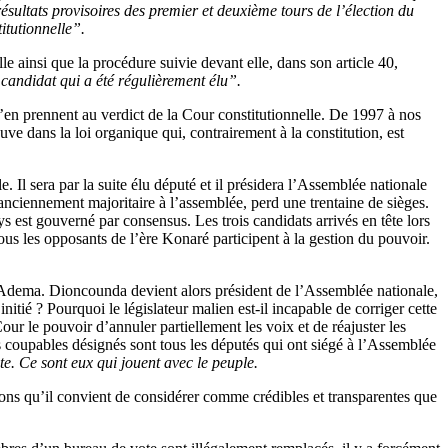
sultats provisoires des premier et deuxième tours de l’élection du
itutionnelle”.
e ainsi que la procédure suivie devant elle, dans son article 40,
e candidat qui a été régulièrement élu”.
 s’en prennent au verdict de la Cour constitutionnelle. De 1997 à nos
ouve dans la loi organique qui, contrairement à la constitution, est
 Il sera par la suite élu député et il présidera l’Assemblée nationale
nciennement majoritaire à l’assemblée, perd une trentaine de sièges.
est gouverné par consensus. Les trois candidats arrivés en tête lors
s les opposants de l’ère Konaré participent à la gestion du pouvoir.
e l’Adema. Dioncounda devient alors président de l’Assemblée nationale,
itié ? Pourquoi le législateur malien est-il incapable de corriger cette
 Cour le pouvoir d’annuler partiellement les voix et de réajuster les
rs coupables désignés sont tous les députés qui ont siégé à l’Assemblée
ote. Ce sont eux qui jouent avec le peuple.
ons qu’il convient de considérer comme crédibles et transparentes que