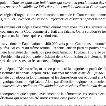
ipule :
“Dans les quarante-huit heures qui suivent la proclamation des ré
ut contester la validité de l’élection d’un candidat devant la Cour const
s règles d’organisation et de fonctionnement de la Cour constitutionnell
as, annuler l’élection contestée ou reformer les résultats et proclamer l
t certains ont siégé à l’assemblée durant deux voire trois législatures,
proclamés par la Cour comme si c’était une fatalité. Or, la solution se tr
nu par ceux-là mêmes qui se victimisent.
est victime de l’annulation de 400 000 voix par la Cour constitutionnelle.
putés). Au cours du même scrutin, l’Adema, ancien parti au pouvoir et a
ière législature du mandat du président Amadou Toumani Touré, le pays 
 Président élu est bombardé président de la Commission de l’Uémoa. Tou
pris dans ce sens par les acteurs politiques.
 élu député, IBK est réélu, mais son parti perd la majorité au profit d
semblée nationale, depuis 2002, soit trois mandats d’affilée. Qu’a-t-il in
tionale qui adopte la loi organique, et les dispositions qui octroient à la
i organique donc du législateur. Alors par déduction logique, les premie
 connaissent les conditions d’invalidation des résultats d’un bureau de v
 comprendre que depuis l’avènement de la démocratie, les seules électi
 élections qui n’ont pas été suivies d’une crise poste électorale.