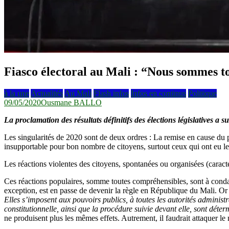
Fiasco électoral au Mali : “Nous sommes t
à la une
Actualités
Au Mali
Flash infos
Infos en continus
Politique
09/05/2020
Ousmane BALLO
La proclamation des résultats définitifs des élections législatives a 
Les singularités de 2020 sont de deux ordres : La remise en cause du po
insupportable pour bon nombre de citoyens, surtout ceux qui ont eu le 
Les réactions violentes des citoyens, spontanées ou organisées (caracté
Ces réactions populaires, somme toutes compréhensibles, sont à condam
exception, est en passe de devenir la règle en République du Mali. Or l
Elles s’imposent aux pouvoirs publics, à toutes les autorités administr
constitutionnelle, ainsi que la procédure suivie devant elle, sont déte
ne produisent plus les mêmes effets. Autrement, il faudrait attaquer le 