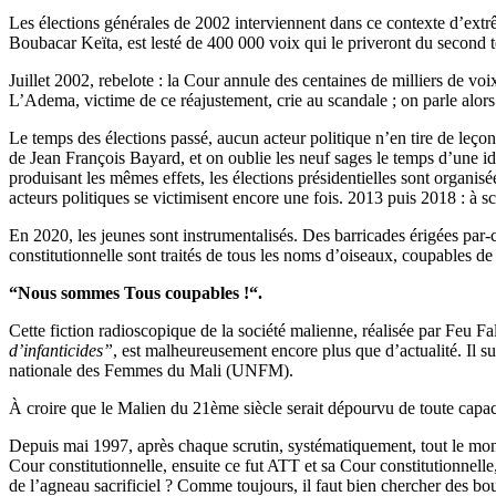
Les élections générales de 2002 interviennent dans ce contexte d’extr
Boubacar Keïta, est lesté de 400 000 voix qui le priveront du second 
Juillet 2002, rebelote : la Cour annule des centaines de milliers de vo
L’Adema, victime de ce réajustement, crie au scandale ; on parle alor
Le temps des élections passé, aucun acteur politique n’en tire de leçon
de Jean François Bayard, et on oublie les neuf sages le temps d’une id
produisant les mêmes effets, les élections présidentielles sont organis
acteurs politiques se victimisent encore une fois. 2013 puis 2018 : à sc
En 2020, les jeunes sont instrumentalisés. Des barricades érigées par
constitutionnelle sont traités de tous les noms d’oiseaux, coupables de 
“Nous sommes Tous coupables !“.
Cette fiction radioscopique de la société malienne, réalisée par Feu Fal
d’infanticides”
, est malheureusement encore plus que d’actualité. Il su
nationale des Femmes du Mali (UNFM).
À croire que le Malien du 21ème siècle serait dépourvu de toute capa
Depuis mai 1997, après chaque scrutin, systématiquement, tout le mo
Cour constitutionnelle, ensuite ce fut ATT et sa Cour constitutionnelle
de l’agneau sacrificiel ? Comme toujours, il faut bien chercher des bouc