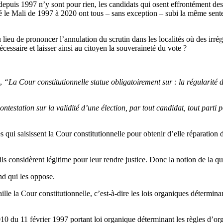
epuis 1997 n’y sont pour rien, les candidats qui osent effrontément des t
 le Mali de 1997 à 2020 ont tous – sans exception – subi la même sentenc
lieu de prononcer l’annulation du scrutin dans les localités où des irré
écessaire et laisser ainsi au citoyen la souveraineté du vote ?
i,
“La Cour constitutionnelle statue obligatoirement sur : la régularité de
contestation sur la validité d’une élection, par tout candidat, tout part
es qui saisissent la Cour constitutionnelle pour obtenir d’elle réparation 
’ils considèrent légitime pour leur rendre justice. Donc la notion de la qu
nd qui les oppose.
aille la Cour constitutionnelle, c’est-à-dire les lois organiques détermin
0 du 11 février 1997 portant loi organique déterminant les règles d’org