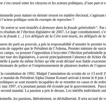
e s’est creusé entre les citoyens et les acteurs politiques, d’une part et 
tionnelle pour statuer en dernier ressort en matière électoral, s’agissant 
 l’acteur politique sont-ils exempts de reproches ?
’ils soient se sont installés à demeure dans la fraude généralisée“.
Par c
s résultats de l’élection législative de 2007, Le juge constitutionnel, s
ans la fraude […] Les délégués de la Céni sont muets, les délégués de l
ron du parti au pouvoir, a pris la responsabilité d’annuler le premier tou
besoin de rappeler que le Président de l’Adema, Premier ministre de surc
eux camps, va pousser l’opposition à boycotter l’élection présidentiell
r tour des législatives, à savoir principalement l’absence de fichier éle
ntielle à partir du même fichier qu’elle avait déclaré non fiable exacteme
ctionnaire de police et l’emprisonnement de plusieurs leaders de l’opposi
e la constitution de 1992. Malgré l’annulation du scrutin de ce 13 avri
 Le mandat du Président Alpha Oumar Konaré arrivait à terme le 8 juin 1
politiques se sont montrés incapables de se remettre en cause et de redre
 11 mai 1997, n’a pourtant jamais été écoutée par le gouvernement. Parce 
cond mandat. La passion a pris le dessus. Les intérêts individuels ont p
elle, les passions, littéralement, se déchaîneront. Il sera accusé de vo