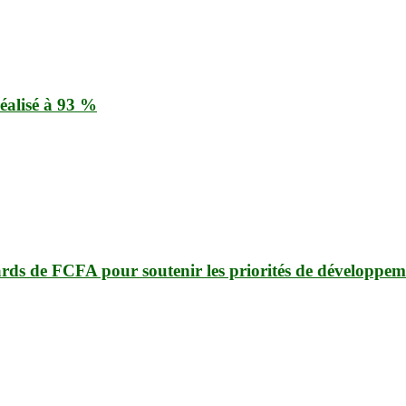
éalisé à 93 %
ards de FCFA pour soutenir les priorités de développem