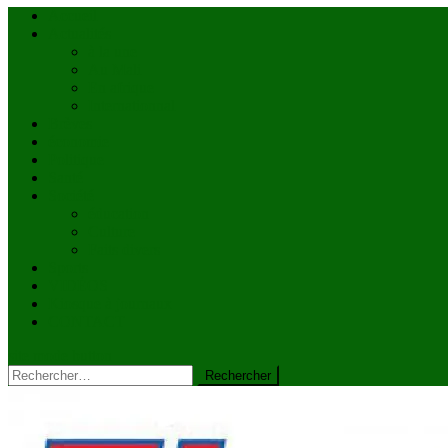
Accueil
Actualités
à la une
Au Mali
En afrique
Internationnal
Brèves
économie
Politique
Santé
Société
éducation
Culture
Faits divers
Sports
VIDÉOS
Kiosque à journaux
CONTACT
site mode button
Rechercher :