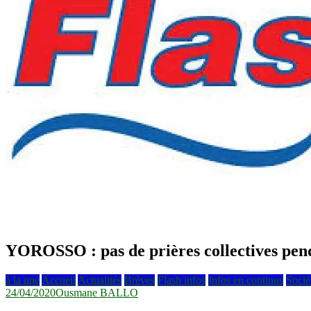
YOROSSO : pas de prières collectives pen
à la une
Accueil
Actualités
Brèves
Flash infos
Infos en continus
Socié
24/04/2020
Ousmane BALLO