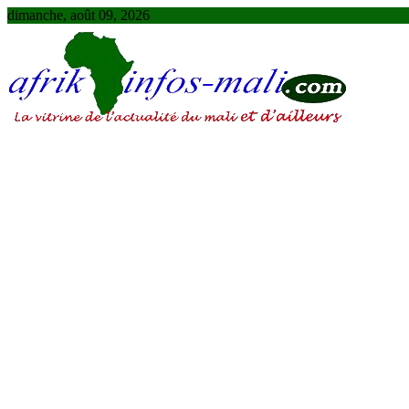
Skip
dimanche, août 09, 2026
to
content
AFRIKINFOS MALI
La vitrine de l'actualité du Mali et d'ailleurs