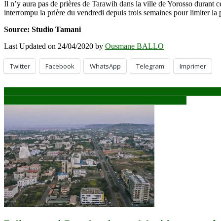
Il n’y aura pas de prières de Tarawih dans la ville de Yorosso durant
interrompu la prière du vendredi depuis trois semaines pour limiter 
Source: Studio Tamani
Last Updated on 24/04/2020 by
Ousmane BALLO
Twitter
Facebook
WhatsApp
Telegram
Imprimer
Navigation
Covid-19 au Sahel : le PAM alerte sur les conséquences humanitaires
Sécurité au centre: les FAMa neutralisent des GAT à Gossi
de
l’article