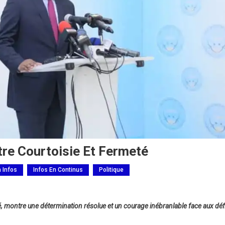
re Courtoisie Et Fermeté
h Infos
Infos En Continus
Politique
 montre une détermination résolue et un courage inébranlable face aux déf