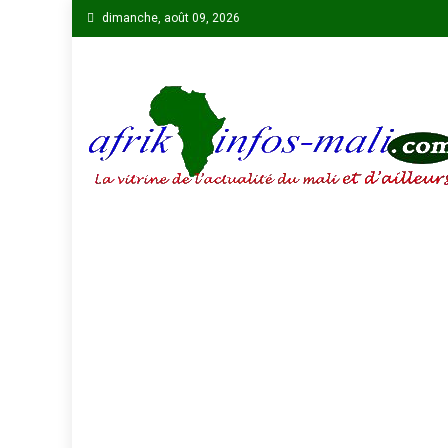
Skip
dimanche, août 09, 2026
to
content
AFRIKINFOS MALI
La vitrine de l'actualité du Mali et d'ailleurs