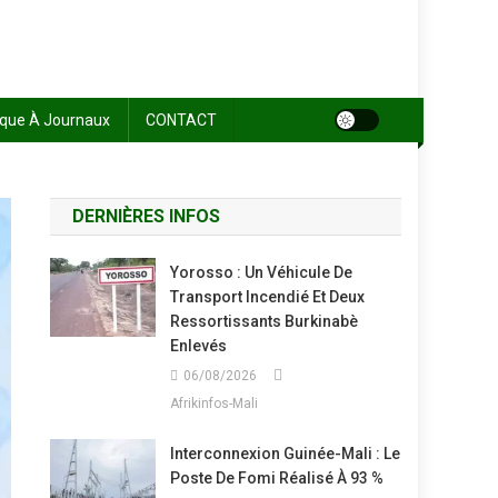
sque À Journaux
CONTACT
DERNIÈRES INFOS
Yorosso : Un Véhicule De
Transport Incendié Et Deux
Ressortissants Burkinabè
Enlevés
06/08/2026
Afrikinfos-Mali
Interconnexion Guinée-Mali : Le
Poste De Fomi Réalisé À 93 %