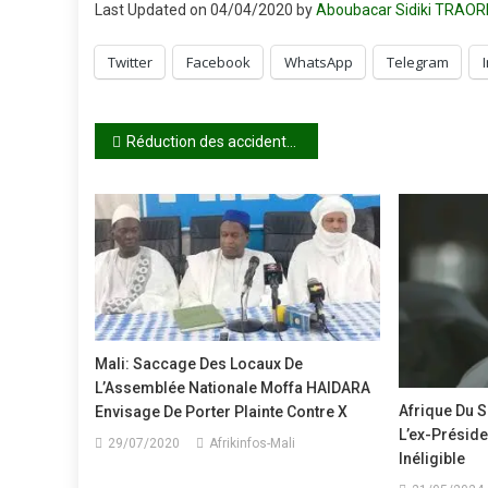
Last Updated on 04/04/2020 by
Aboubacar Sidiki TRAOR
Twitter
Facebook
WhatsApp
Telegram
Navigation
Réduction des accidents de la route : Mme DiadjiSacko prépare ses recettes !
de
l’article
Mali: Saccage Des Locaux De
L’Assemblée Nationale Moffa HAIDARA
Afrique Du S
Envisage De Porter Plainte Contre X
L’ex-Présid
29/07/2020
Afrikinfos-Mali
Inéligible