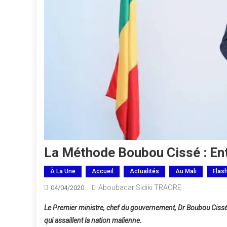
La Méthode Boubou Cissé : Ent
À La Une
Accueil
Actualités
Au Mali
Flas
Aboubacar Sidiki TRAORE
04/04/2020
Le Premier ministre, chef du gouvernement, Dr Boubou Cissé,
qui assaillent la nation malienne.