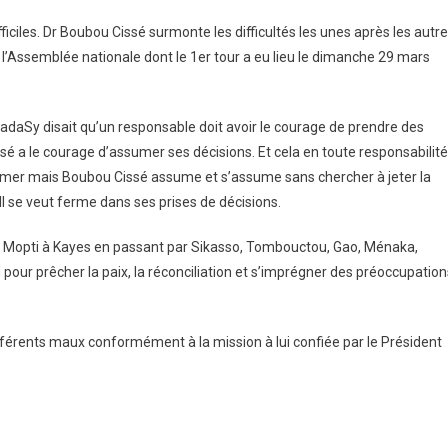
ciles. Dr Boubou Cissé surmonte les difficultés les unes après les autr
 l’Assemblée nationale dont le 1er tour a eu lieu le dimanche 29 mars
SadaSy disait qu’un responsable doit avoir le courage de prendre des
sé a le courage d’assumer ses décisions. Et cela en toute responsabilité
’aimer mais Boubou Cissé assume et s’assume sans chercher à jeter la
. Il se veut ferme dans ses prises de décisions.
De Mopti à Kayes en passant par Sikasso, Tombouctou, Gao, Ménaka,
nd pour prêcher la paix, la réconciliation et s’imprégner des préoccupation
férents maux conformément à la mission à lui confiée par le Président