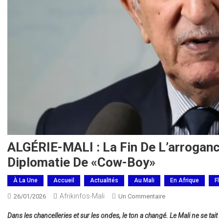
ALGÉRIE-MALI : La Fin De L’arroganc
Diplomatie De «Cow-Boy»
À La Une
Accueil
Actualités
Au Mali
En Afrique
F
Afrikinfos-Mali
Sur
26/01/2026
Un Commentaire
ALGÉRIE-
Dans les chancelleries et sur les ondes, le ton a changé. Le Mali ne se t
MALI :