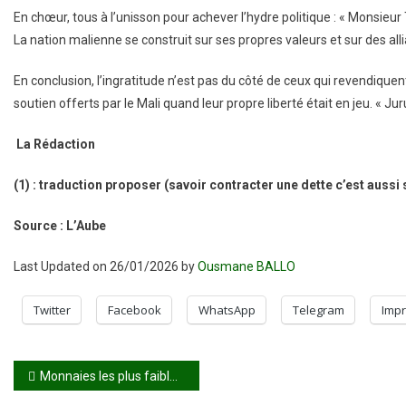
En chœur, tous à l’unisson pour achever l’hydre politique : « Monsieur
La nation malienne se construit sur ses propres valeurs et sur des all
En conclusion, l’ingratitude n’est pas du côté de ceux qui revendiquent 
soutien offerts par le Mali quand leur propre liberté était en jeu. « Ju
La Rédaction
(1) : traduction proposer (savoir contracter une dette c’est aussi 
Source : L’Aube
Last Updated on 26/01/2026 by
Ousmane BALLO
Twitter
Facebook
WhatsApp
Telegram
Impr
Navigation
Monnaies les plus faibles au monde : analyse et décryptage économique de Dr Laya Amadou GUINDO