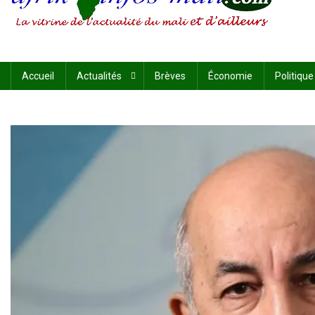
AFRIKINFOS MALI
La vitrine de l'actualité du Mali et d'ailleurs
Accueil
Actualités
Brèves
Économie
Politique