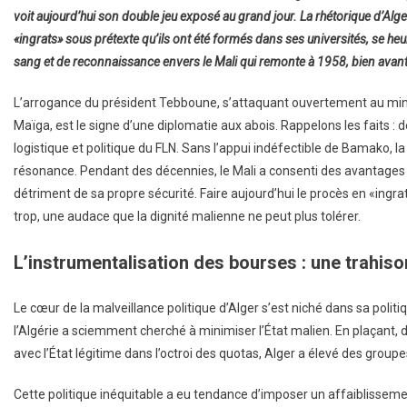
voit aujourd’hui son double jeu exposé au grand jour. La rhétorique d’Alge
La
«ingrats» sous prétexte qu’ils ont été formés dans ses universités, se heurt
Fin
sang et de reconnaissance envers le Mali qui remonte à 1958, bien avant
De
L’arrogance
L’arrogance du président Tebboune, s’attaquant ouvertement au min
Et
Le
Maïga, est le signe d’une diplomatie aux abois. Rappelons les faits : 
Crépuscule
logistique et politique du FLN. Sans l’appui indéfectible de Bamako, la
D’une
résonance. Pendant des décennies, le Mali a consenti des avantages 
Diplomatie
détriment de sa propre sécurité. Faire aujourd’hui le procès en «ingra
De
trop, une audace que la dignité malienne ne peut plus tolérer.
«Cow-
Boy»
L’instrumentalisation des bourses : une trahiso
Le cœur de la malveillance politique d’Alger s’est niché dans sa polit
l’Algérie a sciemment cherché à minimiser l’État malien. En plaçant, 
avec l’État légitime dans l’octroi des quotas, Alger a élevé des group
Cette politique inéquitable a eu tendance d’imposer un affaiblissemen