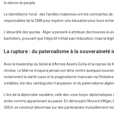
le silence du peuple.
Le clientélisme forcé : des familles maliennes ont été contraintes de
responsables de la CMA pour espérer une éducation pour leurs enfan
L’absurdité des quotas : Alger a persisté à attribuer des bourses à
bacheliers, prouvant que l’objectif n’était pas l’éducation, mais la légi
La rupture : du paternalisme à la souveraineté i
Avec le leadership du Général d’Armée Assimi Goïta et la reprise de 
révolue. Le Mali ne troquera jamais son âme contre quelques bourse
notamment la clarté russe et le pragmatisme marocain via l’Initiative 
crédibles, loin des «ambiguïtés françaises» et du paternalisme algéri
L’ère de la diplomatie cavalière, celle des «cow-boys» diplomatiques q
actée comme appartenant au passé. En dénonçant l’Accord d’Alger, le M
2063» se construit désormais sur des partenariats mutuellement respe