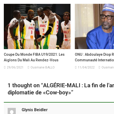
de
l’article
Coupe Du Monde FIBA U19/2021: Les
ONU : Abdoulaye Diop 
Aiglons Du Mali Au Rendez-Vous
Communauté Internatio
29/06/2021
Ousmane BALLO
11/04/2022
Ousman
1 thought on “
ALGÉRIE-MALI : La fin de l’a
diplomatie de «Cow-boy»
”
Glynis Beidler