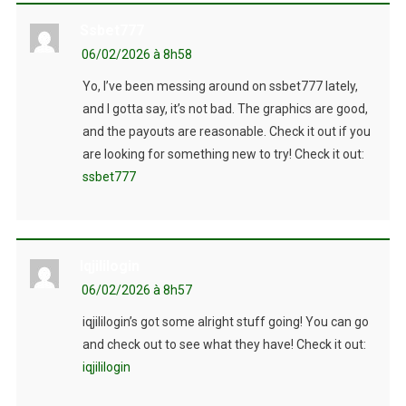
Ssbet777
06/02/2026 à 8h58
Yo, I’ve been messing around on ssbet777 lately,
and I gotta say, it’s not bad. The graphics are good,
and the payouts are reasonable. Check it out if you
are looking for something new to try! Check it out:
ssbet777
Iqjililogin
06/02/2026 à 8h57
iqjililogin’s got some alright stuff going! You can go
and check out to see what they have! Check it out:
iqjililogin