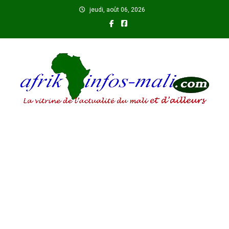
Skip
jeudi, août 06, 2026
to
content
AFRIKINFOS MALI
La vitrine de l'actualité du Mali et d'ailleurs