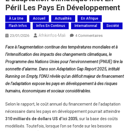
Péril Les Pays En Développement
À La Une
Accueil
Actualités
En Afrique
Flash Infos
Infos En Continus
Internationnal
Société
Afrikinfos-Mali
Sur
23/01/2026
4 Commentaires
Le
Face à l’augmentation continue des températures mondiales et à
Déficit
l’intensification des impacts des changements climatiques, le
De
Programme des Nations Unies pour l’environnement (PNUE) tire la
Financement
sonnette d’alarme. Dans son Adaptation Gap Report 2025, intitulé
De
L’adaptation
Running on Empty, l’ONU révèle qu’un déficit majeur de financement
Climatique
de l’adaptation expose les pays en développement à des risques
Met
humains, économiques et sociaux considérables.
En
Péril
Selon le rapport, le coût annuel du financement de l’adaptation
Les
nécessaire dans les pays en développement pourrait atteindre
Pays
310 milliards de dollars US d’ici 2035
, sur la base des coûts
En
modélisés. Toutefois, lorsque l’on se fonde sur les besoins
Développement