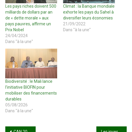
Les pays riches doivent 500
Climat : la Banque mondiale
milliards de dollars par an
exhorte les pays du Sahel à
de « dette morale » aux
diversifier leurs économies
pays pauvres, affirme un
21/09/2022
Prix Nobel
Dans "à la une"
24/04/2024
Dans "à la une"
Biodiversité : le Mali lance
l’initiative BIOFIN pour
mobiliser des financements
durables
05/08/2026
Dans "à la une"
Navigation
CAN 2025 : la CAF tranche sur la polémique autour du sacre du Sénégal
Les investissements nuisibles à la nature dépassent sa protection dans un rapport de 30 contre 1