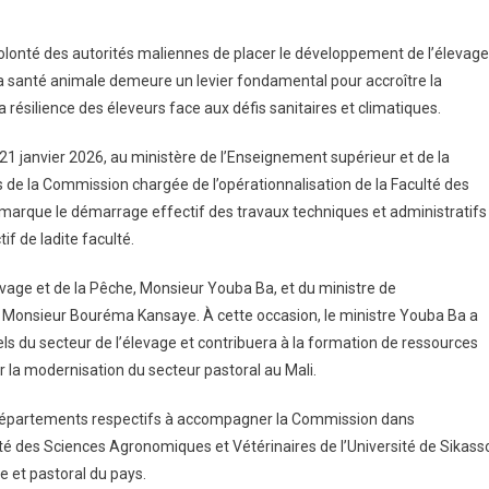
nces
onomiques
 volonté des autorités maliennes de placer le développement de l’élevage
e la santé animale demeure un levier fondamental pour accroître la
rinaires
la résilience des éleveurs face aux défis sanitaires et climatiques.
21 janvier 2026, au ministère de l’Enseignement supérieur et de la
de la Commission chargée de l’opérationnalisation de la Faculté des
marque le démarrage effectif des travaux techniques et administratifs
f de ladite faculté.
evage et de la Pêche, Monsieur Youba Ba, et du ministre de
, Monsieur Bouréma Kansaye. À cette occasion, le ministre Youba Ba a
els du secteur de l’élevage et contribuera à la formation de ressources
la modernisation du secteur pastoral au Mali.
 départements respectifs à accompagner la Commission dans
lté des Sciences Agronomiques et Vétérinaires de l’Université de Sikass
e et pastoral du pays.