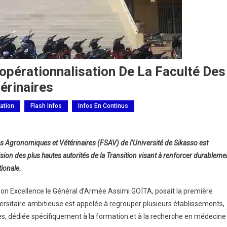
’opérationnalisation De La Faculté Des
érinaires
ation
Flash Infos
Infos En Continus
ersité
es Agronomiques et Vétérinaires (FSAV) de l’Université de Sikasso est
sion des plus hautes autorités de la Transition visant à renforcer durableme
sso :
tionale.
s
érationnalisation
t, Son Excellence le Général d’Armée Assimi GOÏTA, posait la première
iversitaire ambitieuse est appelée à regrouper plusieurs établissements,
lté
es, dédiée spécifiquement à la formation et à la recherche en médecine