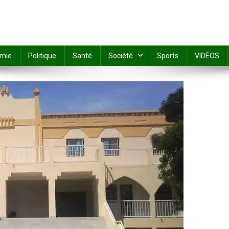
mie
Politique
Santé
Société
Sports
VIDÉOS