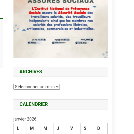
ARCHIVES
Archives
CALENDRIER
janvier 2026
L
M
M
J
V
S
D