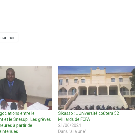
Imprimer
ociations entre le
Sikasso : L’Université coûtera 52
 et le Snesup : Les grèves
Milliards de FCFA
heures à partir de
21/06/2024
intenues
Dans "à la une"