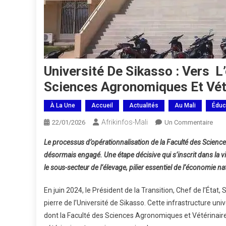
Université De Sikasso : Vers L
Sciences Agronomiques Et Vét
À La Une
Accueil
Actualités
Au Mali
Éduc
Afrikinfos-Mali
Sur
22/01/2026
Un Commentaire
Univ
Le processus d’opérationnalisation de la Faculté des Scienc
De
désormais engagé. Une étape décisive qui s’inscrit dans la vi
Sika
le sous-secteur de l’élevage, pilier essentiel de l’économie na
Ver
L’op
En juin 2024, le Président de la Transition, Chef de l’Éta
De
pierre de l’Université de Sikasso. Cette infrastructure un
La
Facu
dont la Faculté des Sciences Agronomiques et Vétérinair