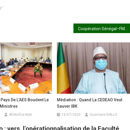
e"
Coopération Sénégal–FMI : le Président Bassirou Diomaye Faye reçoit la nouvelle cheffe de mission du Fonds
 Pays De L’AES Boudent Le
Médiation : Quand La CEDEAO Veut
Ministres
Sauver IBK
Afrikinfos-Mali
16/07/2020
Ousmane BALLO
 : vers l’opérationnalisation de la Faculté