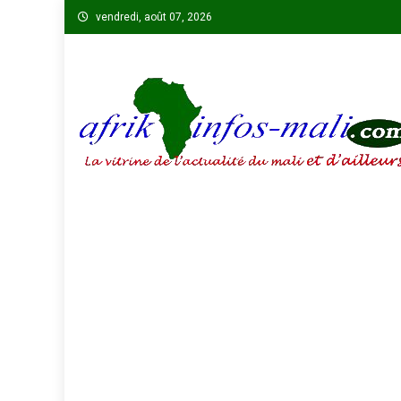
Skip
vendredi, août 07, 2026
to
content
AFRIKINFOS MALI
La vitrine de l'actualité du Mali et d'ailleurs