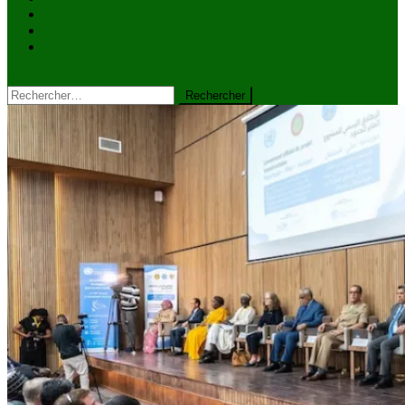
VIDÉOS
Kiosque à journaux
CONTACT
site mode button
Rechercher :