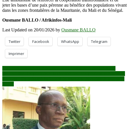
jeter les bases d’une paix pérenne au bénéfice des populations vivant
dans les zones frontalières de la Mauritanie, du Mali et du Sénégal.
Ousmane BALLO / Afrikinfos-Mali
Last Updated on 20/01/2026 by
Ousmane BALLO
Twitter
Facebook
WhatsApp
Telegram
Imprimer
Navigation
Mali : Le ministre de l’Industrie et du Commerce rassure sur la
disponibilité des produits et la stabilité des prix pendant le Ramadan
de
Burkina : Un présumé trafiquant de vautours charognards interpellé
l’article
à Dori