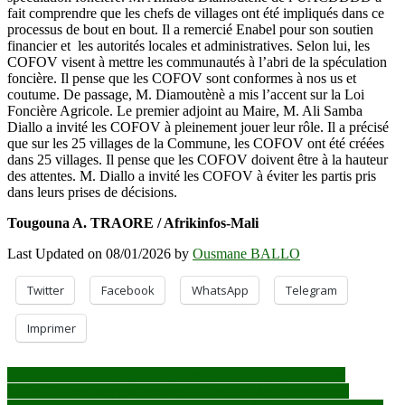
fait comprendre que les chefs de villages ont été impliqués dans ce
processus de bout en bout. Il a remercié Enabel pour son soutien
financier et les autorités locales et administratives. Selon lui, les
COFOV visent à mettre les communautés à l’abri de la spéculation
foncière. Il pense que les COFOV sont conformes à nos us et
coutume. De passage, M. Diamoutènè a mis l’accent sur la Loi
Foncière Agricole. Le premier adjoint au Maire, M. Ali Samba
Diallo a invité les COFOV à pleinement jouer leur rôle. Il a précisé
que sur les 25 villages de la Commune, les COFOV ont été créées
dans 25 villages. Il pense que les COFOV doivent être à la hauteur
des attentes. M. Diallo a invité les COFOV à éviter les partis pris
dans leurs prises de décisions.
Tougouna A. TRAORE / Afrikinfos-Mali
Last Updated on 08/01/2026 by
Ousmane BALLO
Twitter
Facebook
WhatsApp
Telegram
Imprimer
Navigation
Mme Berthé Sitan Coulibaly, sous-préfète de Koula : ‘’ Les
COFOV n’ont pas pour vocation d’enrichir leurs membres’’
de