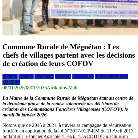
Commune Rurale de Méguétan : Les
chefs de villages partent avec les décisions
de création de leurs COFOV
à la une
Accueil
Actualités
Au Mali
Flash infos
Infos en continus
Politique
08/01/2026
08/01/2026
Afrikinfos-Mali
La Mairie de la Commune Rurale de Méguétan était au centre de
la deuxième phase de la remise solennelle des décisions de
création des Commissions Foncières Villageoises (COFOV), le
mardi 06 janvier 2026.
Notons que de 2015 à 2021, à travers sa campagne de sécurisation
foncière en application de la loi N°2017-01/P-RM du 11 Avril 2017
portant sur le foncier Agricole (LFA), l’UACDDDD a acquis un