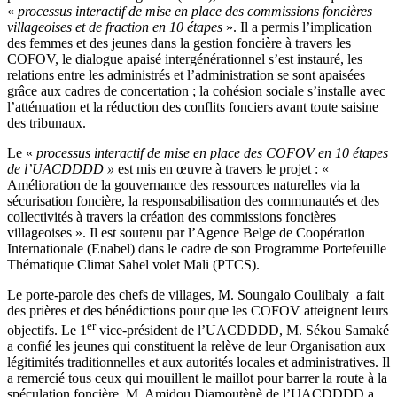
«
processus interactif de mise en place des commissions foncières
villageoises et de fraction en 10 étapes
». Il a permis l’implication
des femmes et des jeunes dans la gestion foncière à travers les
COFOV, le dialogue apaisé intergénérationnel s’est instauré, les
relations entre les administrés et l’administration se sont apaisées
grâce aux cadres de concertation ; la cohésion sociale s’installe avec
l’atténuation et la réduction des conflits fonciers avant toute saisine
des tribunaux.
Le «
processus
interactif de mise en place des COFOV en 10 étapes
de l’UACDDDD »
est mis en œuvre à travers le projet : «
Amélioration de la gouvernance des ressources naturelles via la
sécurisation foncière, la responsabilisation des communautés et des
collectivités à travers la création des commissions foncières
villageoises ». Il est soutenu par l’Agence Belge de Coopération
Internationale (Enabel) dans le cadre de son Programme Portefeuille
Thématique Climat Sahel volet Mali (PTCS).
Le porte-parole des chefs de villages, M. Soungalo Coulibaly a fait
des prières et des bénédictions pour que les COFOV atteignent leurs
er
objectifs. Le 1
vice-président de l’UACDDDD, M. Sékou Samaké
a confié les jeunes qui constituent la relève de leur Organisation aux
légitimités traditionnelles et aux autorités locales et administratives. Il
a remercié tous ceux qui mouillent le maillot pour barrer la route à la
spéculation foncière. M. Amidou Diamoutènè de l’UACDDDD a