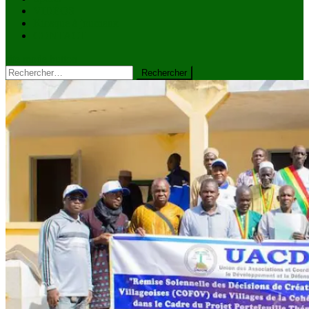
VIDÉOS
Kiosque à journaux
CONTACT
site mode button
Rechercher :