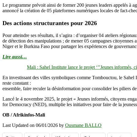
Le programme prévoit ainsi de former 200 jeunes leaders appelés à agi
annoncé la création de 05 plateformes numériques locales de fact-check
Des actions structurantes pour 2026
Pour atteindre ses résultats, il s’agira : d’organiser 04 ateliers régio
de détection des manipulations ; de mener 05 campagnes citoyennes auto
Niger et le Burkina Faso pour partager les expériences de gouvernance
Lire aussi…
Mali : Sahel Institute lance le projet ‘’’Jeunes informés, 
En investissant des villes symboliques comme Tombouctou, le Sahel In
reste constant :
ensemble, faire reculer la désinformation pour consolider les piliers d
Lancé le 4 novembre 2025, le projet « Jeunes informés, citoyens enga
for Democracy (NED), multiplie les initiatives pour faire de la jeunes
OB / Afrikinfos-Mali
Last Updated on 06/01/2026 by
Ousmane BALLO