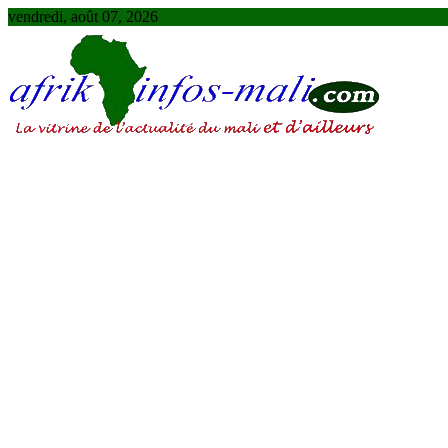
Skip
vendredi, août 07, 2026
to
content
AFRIKINFOS MALI
La vitrine de l'actualité du Mali et d'ailleurs