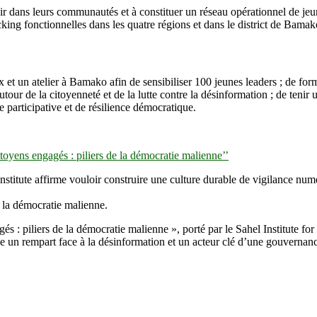
r dans leurs communautés et à constituer un réseau opérationnel de jeun
ing fonctionnelles dans les quatre régions et dans le district de Bamak
naux et un atelier à Bamako afin de sensibiliser 100 jeunes leaders ; de f
ur de la citoyenneté et de la lutte contre la désinformation ; de tenir 
 participative et de résilience démocratique.
citoyens engagés : piliers de la démocratie malienne’’
stitute affirme vouloir construire une culture durable de vigilance nu
e la démocratie malienne.
gés : piliers de la démocratie malienne », porté par le Sahel Institu
se un rempart face à la désinformation et un acteur clé d’une gouvernanc