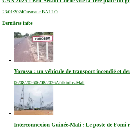
CAN 2023 : Éric Sékou Chelle vise la 1ère place du g
23/01/2024
Ousmane BALLO
Dernières Infos
Yorosso : un véhicule de transport incendié et de
06/08/2026
06/08/2026
Afrikinfos-Mali
Interconnexion Guinée-Mali : Le poste de Fomi r