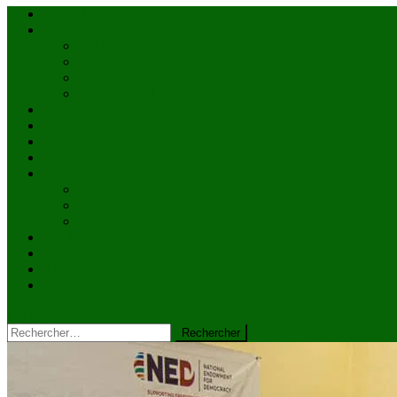
Accueil
Actualités
à la une
Au Mali
En afrique
Internationnal
Brèves
économie
Politique
Santé
Société
éducation
Culture
Faits divers
Sports
VIDÉOS
Kiosque à journaux
CONTACT
site mode button
Rechercher :