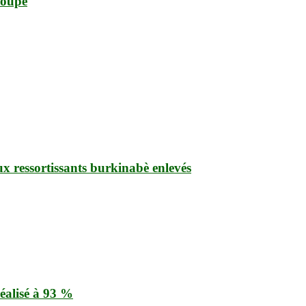
roupe
ux ressortissants burkinabè enlevés
éalisé à 93 %