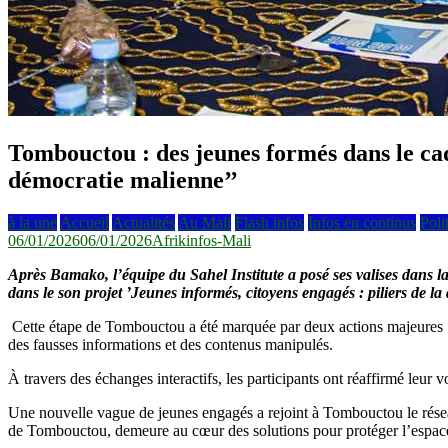
Tombouctou : des jeunes formés dans le cadr
démocratie malienne’’
à la une
Accueil
Actualités
Au Mali
Flash infos
Infos en continus
Poli
06/01/2026
06/01/2026
Afrikinfos-Mali
Après Bamako, l’équipe du Sahel Institute a posé ses valises dans l
dans le son projet
’Jeunes informés, citoyens engagés : piliers de la
Cette étape de Tombouctou a été marquée par deux actions majeures : la
des fausses informations et des contenus manipulés.
À travers des échanges interactifs, les participants ont réaffirmé leur
Une nouvelle vague de jeunes engagés a rejoint à Tombouctou le réseau 
de Tombouctou, demeure au cœur des solutions pour protéger l’espace